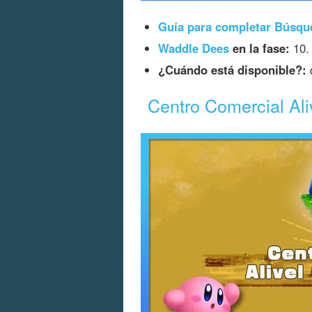
Guía para completar Búsqu
Waddle Dees
en la fase:
10.
¿Cuándo está disponible?:
d
Centro Comercial Aliv