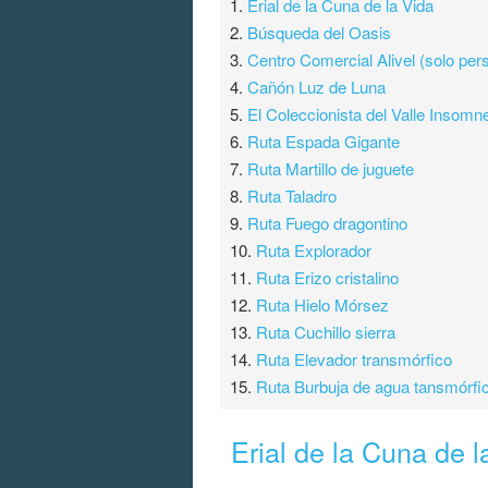
1.
Erial de la Cuna de la Vida
2.
Búsqueda del Oasis
3.
Centro Comercial Alivel (solo per
4.
Cañón Luz de Luna
5.
El Coleccionista del Valle Insomn
6.
Ruta Espada Gigante
7.
Ruta Martillo de juguete
8.
Ruta Taladro
9.
Ruta Fuego dragontino
10.
Ruta Explorador
11.
Ruta Erizo cristalino
12.
Ruta Hielo Mórsez
13.
Ruta Cuchillo sierra
14.
Ruta Elevador transmórfico
15.
Ruta Burbuja de agua tansmórfi
Erial de la Cuna de l