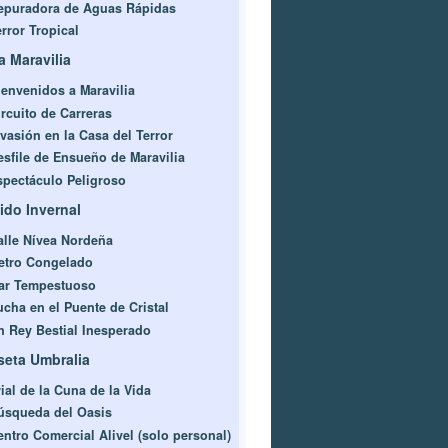
epuradora de Aguas Rápidas
rror Tropical
a Maravilia
ienvenidos a Maravilia
ircuito de Carreras
nvasión en la Casa del Terror
esfile de Ensueño de Maravilia
spectáculo Peligroso
ido Invernal
alle Nívea Nordeña
etro Congelado
ar Tempestuoso
ucha en el Puente de Cristal
n Rey Bestial Inesperado
eta Umbralia
ial de la Cuna de la Vida
úsqueda del Oasis
entro Comercial Alivel (solo personal)