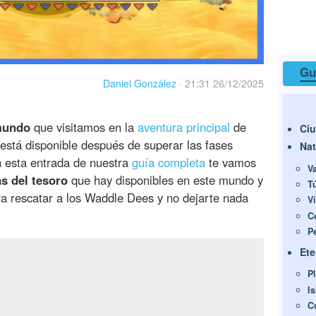
Guí
Daniel González
·
21:31 26/12/2025
mundo
que visitamos en la
aventura principal
de
Ciu
está disponible después de superar las fases
Nat
n esta entrada de nuestra
guía completa
te vamos
Va
as del tesoro
que hay disponibles en este mundo y
T
a rescatar a los Waddle Dees y no dejarte nada
V
C
P
Ete
P
I
C