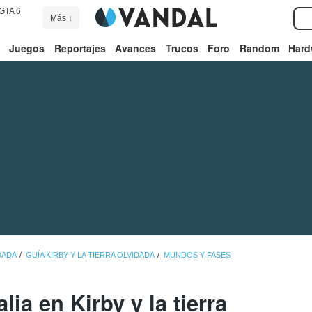
GTA 6
Más ↓
Juegos
Reportajes
Avances
Trucos
Foro
Random
Hard
DADA
GUÍA KIRBY Y LA TIERRA OLVIDADA
MUNDOS Y FASES
ia en Kirby y la tierra