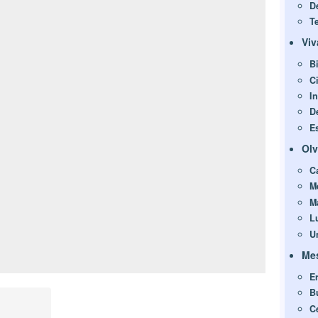
D
Te
Viv
B
C
I
D
E
Olv
C
M
M
L
U
Mes
Er
B
C