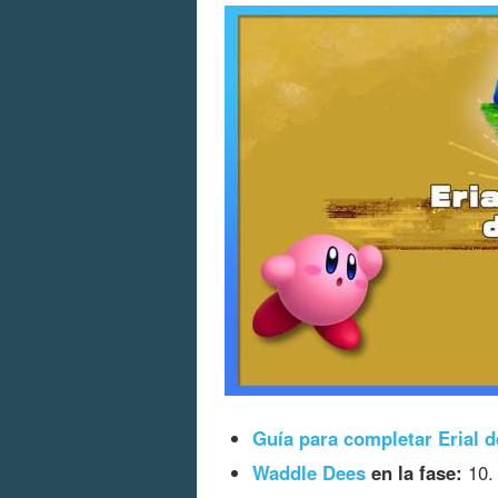
Guía para completar Erial d
Waddle Dees
en la fase:
10.