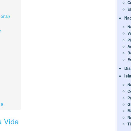
C
E
sonal)
Nac
N
e
Ví
P
A
Ba
E
Dis
Isl
N
C
P
ca
G
M
N
a Vida
Ti