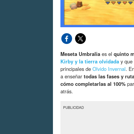
Meseta Umbralia
es el
quinto 
Kirby y la tierra olvidada
y que 
principales de
Olvido Invernal
. E
a enseñar
todas las fases y rut
cómo completarlas al 100%
par
atrás.
PUBLICIDAD