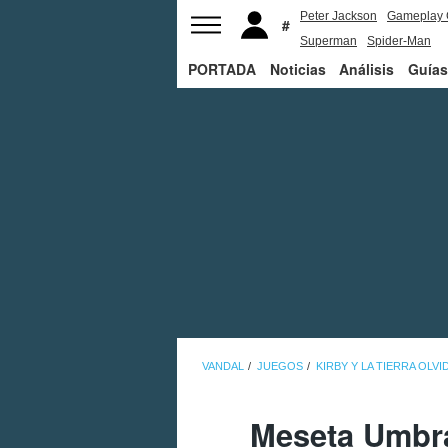
Peter Jackson
Gameplay 
Superman
Spider-Man
PORTADA
Noticias
Análisis
Guías
VANDAL
JUEGOS
KIRBY Y LA TIERRA OLVI
Meseta Umbral