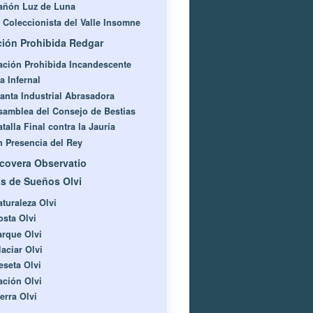
añón Luz de Luna
l Coleccionista del Valle Insomne
ión Prohibida Redgar
ación Prohibida Incandescente
a Infernal
lanta Industrial Abrasadora
samblea del Consejo de Bestias
talla Final contra la Jauría
n Presencia del Rey
covera Observatio
as de Sueños Olvi
aturaleza Olvi
osta Olvi
arque Olvi
laciar Olvi
eseta Olvi
ación Olvi
erra Olvi