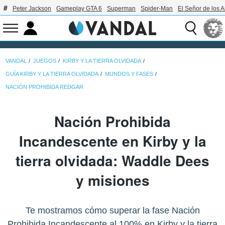
Peter Jackson
Gameplay GTA 6
Superman
Spider-Man
El Señor de los A
VANDAL
JUEGOS
KIRBY Y LA TIERRA OLVIDADA
GUÍA KIRBY Y LA TIERRA OLVIDADA
MUNDOS Y FASES
NACIÓN PROHIBIDA REDGAR
Nación Prohibida
Incandescente en Kirby y la
tierra olvidada: Waddle Dees
y misiones
Te mostramos cómo superar la fase Nación
Prohibida Incandescente al 100% en Kirby y la tierra