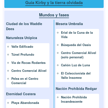
Guía Kirby y la tierra olvidada
Mundos y fases
Ciudad de los Waddle
Meseta Umbralia
Dees
Erial de la Cuna de la
Vida
Naturaleza Utópica
Búsqueda del Oasis
Valle Edificado
Centro Comercial Alivel
Túnel Profundo
(solo personal)
Vía de Rocas Rodantes
Cañón Luz de Luna
Centro Comercial Alivel
El Coleccionista del
Valle Insomne
Pelea en el Centro
Comercial
Nación Prohibida Redgar
Eternidad Costera
Nación Prohibida
Incandescente
Playa Abandonada