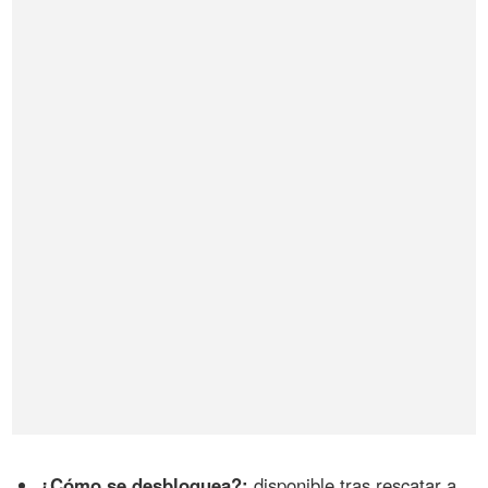
¿Cómo se desbloquea?:
disponible tras rescatar a