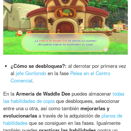
¿Cómo se desbloquea?:
al derrotar por primera vez
al
jefe Gorilondo
en la fase
Pelea en el Centro
Comercial
.
En la
Armería de Waddle Dee
puedes almacenar
todas
las habilidades de copia
que desbloquees, seleccionar
entre una u otra, así como también
mejorarlas y
evolucionarlas
a través de la adquisición de
planos de
habilidades
que se consiguen en las fases. Igualmente
también puedes
practicar las habilidades
contra un