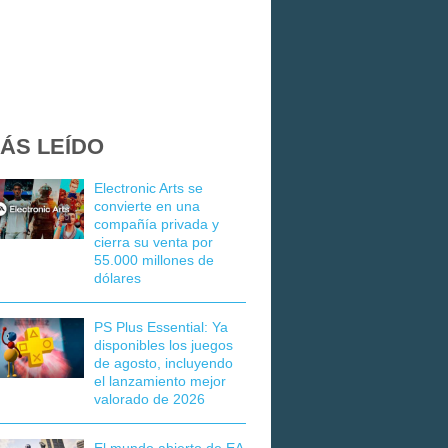
ÁS LEÍDO
Electronic Arts se
convierte en una
compañía privada y
cierra su venta por
55.000 millones de
dólares
PS Plus Essential: Ya
disponibles los juegos
de agosto, incluyendo
el lanzamiento mejor
valorado de 2026