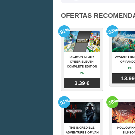
OFERTAS RECOMEND
-91%
-53%
DIGIMON STORY
AVATAR: FRO
CYBER SLEUTH:
OF PAND
COMPLETE EDITION
PC
PC
13.99
3.39 €
-91%
-38%
THE INCREDIBLE
HOLLOW KN
ADVENTURES OF VAN
SILKSO