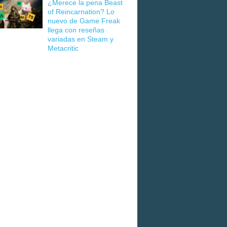
¿Merece la pena Beast
of Reincarnation? Lo
nuevo de Game Freak
llega con reseñas
variadas en Steam y
Metacritic