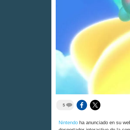
5
Nintendo
ha anunciado en su web
despertador interactivo de la 