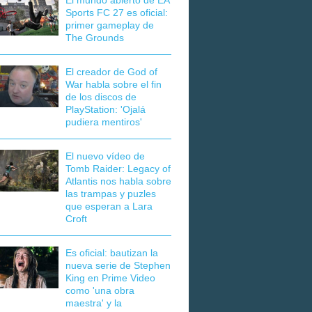
El mundo abierto de EA
Sports FC 27 es oficial:
primer gameplay de
The Grounds
El creador de God of
War habla sobre el fin
de los discos de
PlayStation: 'Ojalá
pudiera mentiros'
El nuevo vídeo de
Tomb Raider: Legacy of
Atlantis nos habla sobre
las trampas y puzles
que esperan a Lara
Croft
Es oficial: bautizan la
nueva serie de Stephen
King en Prime Video
como 'una obra
maestra' y la