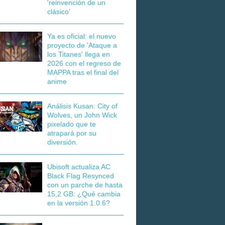
'reinvención de un
clásico'
Ya es oficial: el nuevo
proyecto de 'Ataque a
los Titanes' llega en
2026 con el regreso de
MAPPA tras el final del
anime
Análisis Kusan: City of
Wolves, un John Wick
pixelado que te
atrapará por su
diversión.
Ubisoft actualiza AC
Black Flag Resynced
con un parche de hasta
15,2 GB: ¿Qué cambia
en la versión 1.0.6?