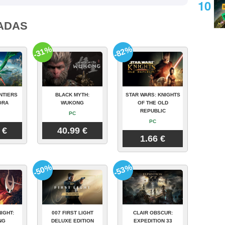
ADAS
-31%
-82%
NTIERS
BLACK MYTH:
STAR WARS: KNIGHTS
ORA
WUKONG
OF THE OLD
REPUBLIC
PC
PC
 €
40.99 €
1.66 €
-50%
-53%
IGHT:
007 FIRST LIGHT
CLAIR OBSCUR:
NG
DELUXE EDITION
EXPEDITION 33