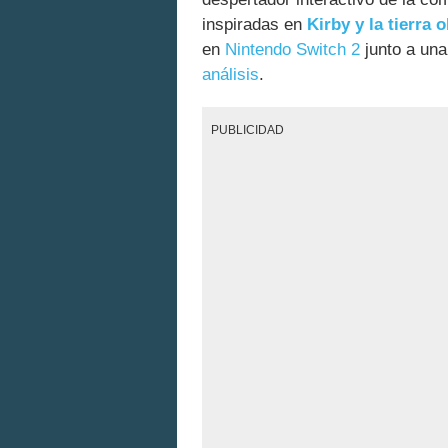
inspiradas en
Kirby y la tierra 
en
Nintendo Switch 2
junto a un
análisis
.
PUBLICIDAD