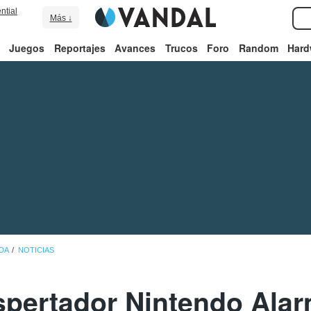
ntial
Más ↓
Juegos
Reportajes
Avances
Trucos
Foro
Random
Hard
ADA
NOTICIAS
espertador Nintendo Alar