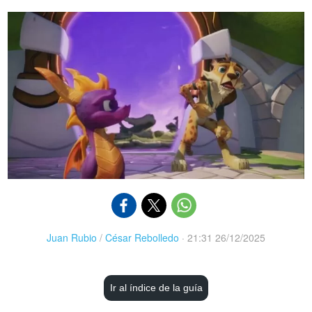
Juan Rubio
/
César Rebolledo
·
21:31 26/12/2025
Ir al índice de la guía