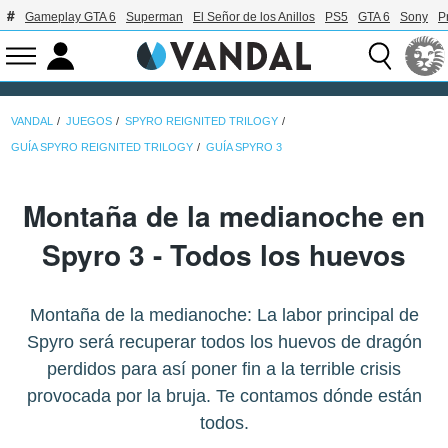
Gameplay GTA 6
Superman
El Señor de los Anillos
PS5
GTA 6
Sony
P
VANDAL
JUEGOS
SPYRO REIGNITED TRILOGY
GUÍA SPYRO REIGNITED TRILOGY
GUÍA SPYRO 3
Montaña de la medianoche en
Spyro 3 - Todos los huevos
Montaña de la medianoche: La labor principal de
Spyro será recuperar todos los huevos de dragón
perdidos para así poner fin a la terrible crisis
provocada por la bruja. Te contamos dónde están
todos.