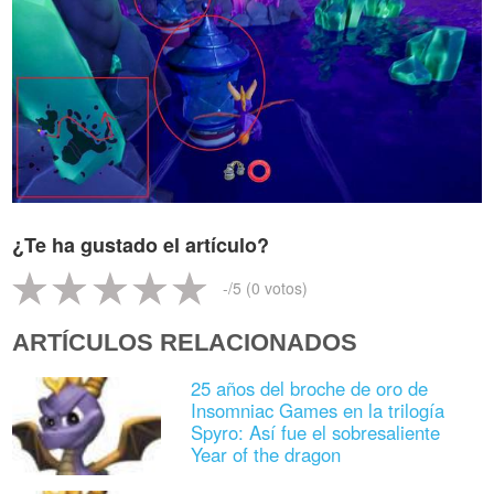
¿Te ha gustado el artículo?
-
/5 (
0
votos)
ARTÍCULOS RELACIONADOS
25 años del broche de oro de
Insomniac Games en la trilogía
Spyro: Así fue el sobresaliente
Year of the dragon