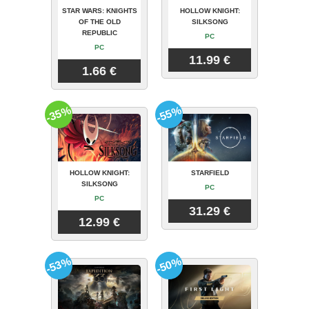
STAR WARS: KNIGHTS
HOLLOW KNIGHT:
OF THE OLD
SILKSONG
REPUBLIC
PC
PC
11.99 €
1.66 €
-35%
-55%
HOLLOW KNIGHT:
STARFIELD
SILKSONG
PC
PC
31.29 €
12.99 €
-53%
-50%