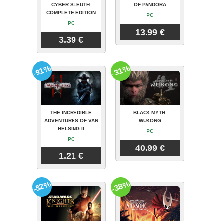
CYBER SLEUTH:
OF PANDORA
COMPLETE EDITION
PC
PC
13.99 €
3.39 €
-91%
-31%
THE INCREDIBLE
BLACK MYTH:
ADVENTURES OF VAN
WUKONG
HELSING II
PC
PC
40.99 €
1.21 €
-82%
-38%