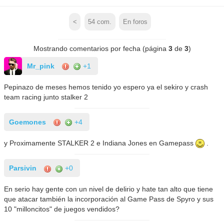
<
54
com.
En foros
Mostrando comentarios por fecha (página
3
de
3
)
Mr_pink
+1
Pepinazo de meses hemos tenido yo espero ya el sekiro y crash
team racing junto stalker 2
Goemones
+4
y Proximamente STALKER 2 e Indiana Jones en Gamepass
.
Parsivin
+0
En serio hay gente con un nivel de delirio y hate tan alto que tiene
que atacar también la incorporación al Game Pass de Spyro y sus
10 "milloncitos" de juegos vendidos?