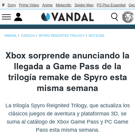
Sony
Prime Video
Anime
Metacritic
Spider-Man
PS Plus Essential
Geo
VANDAL
JUEGOS
SPYRO REIGNITED TRILOGY
NOTICIAS
Xbox sorprende anunciando la
llegada a Game Pass de la
trilogía remake de Spyro esta
misma semana
La trilogía Spyro Reignited Trilogy, que actualiza los
clásicos juegos de aventura y plataformas 3D, se
suma al catálogo de Xbox Game Pass y PC Game
Pass esta misma semana.