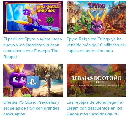
El perfil de Spyro sugiere juego
Spyro Reignited Trilogy ya ha
nuevo y los jugadores buscan
vendido más de 10 millones de
conexiones con Parappa The
copias en todo el mundo
Rapper
Ofertas PS Store: Precuelas y
Las rebajas de otoño llegan a
secuelas de PS4 con grandes
Steam con descuentos en los
descuentos
juegos más vendidos de PC