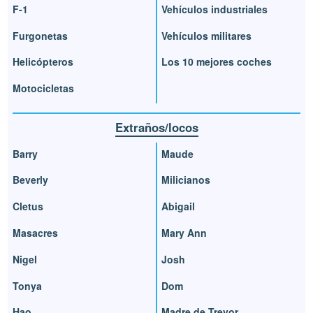
F-1
Vehículos industriales
Furgonetas
Vehículos militares
Helicópteros
Los 10 mejores coches
Motocicletas
Extraños/locos
Barry
Maude
Beverly
Milicianos
Cletus
Abigail
Masacres
Mary Ann
Nigel
Josh
Tonya
Dom
Hao
Madre de Trevor