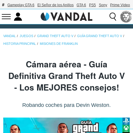
Gameplay GTA 6
El Señor de los Anillos
GTA 6
PS5
Sony
Prime Video
VANDAL
JUEGOS
GRAND THEFT AUTO V
GUÍA GRAND THEFT AUTO V
HISTORIA PRINCIPAL
MISIONES DE FRANKLIN
Cámara aérea - Guía
Definitiva Grand Theft Auto V
- Los MEJORES consejos!
Robando coches para Devin Weston.