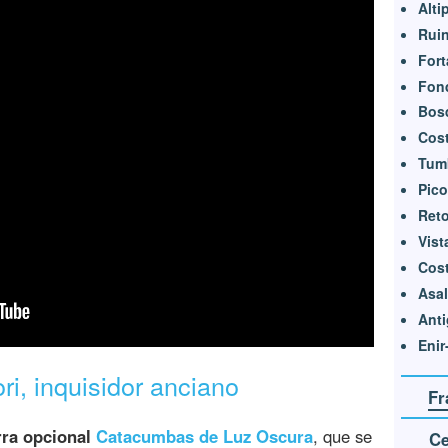
Alti
Rui
Fort
Fond
Bos
Cost
Tumb
Pico
Reto
Vist
Cost
Asal
Anti
Enir
ri, inquisidor anciano
Fr
ra opcional
Catacumbas de Luz Oscura
, que se
Ce