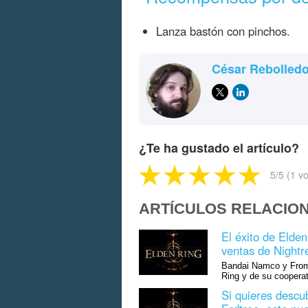
Lanza bastón con pinchos.
César Rebolled
¿Te ha gustado el artículo?
5
/5 (
1
vo
ARTÍCULOS RELACIO
El éxito de Elde
ventas de Nightr
Bandai Namco y FromS
Ring y de su cooperat
Si quieres descub