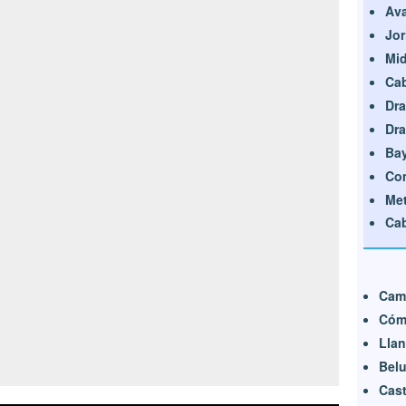
Ava
Jor
Mid
Cab
Dra
Dra
Bay
Co
Met
Cab
Cam
Cóm
Llan
Belu
Cast