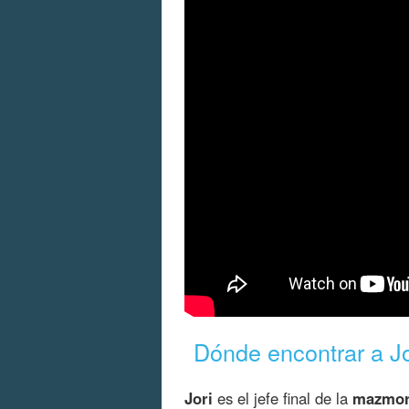
Dónde encontrar a Jo
Jori
es el jefe final de la
mazmor