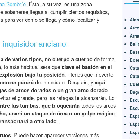
ano Sombrío
. Ésta, a su vez, es una zona
 solamente llegas al cumplir ciertos requisitos,
na para ver cómo se llega y cómo localizar y
Ala
Arc
Arma
 inquisidor anciano
Ball
Bast
a de varios tipos, no cuerpo a cuerpo
de forma
Bote
a, lo más habitual será que
clave el bastón en el
Cat
explosión bajo tu posición
. Tienes que moverte
Cat
acercas parará
de inmediato. Después, y
aquí
Cue
gas de arcos dorados o un gran arco dorado
Dag
vitar el grande, pero las ráfagas te alcanzarán. Lo
Esc
entre las tumbas, que bloquearán
todos los arcos
Esc
o, usará un ataque de área o un golpe mágico
Esp
transportará a otro lado
.
Esp
Esp
ruos
. Puede hacer aparecer versiones más