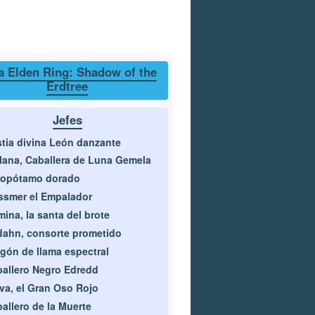
a Elden Ring: Shadow of the
Erdtree
Jefes
tia divina León danzante
lana, Caballera de Luna Gemela
popótamo dorado
smer el Empalador
ina, la santa del brote
ahn, consorte prometido
gón de llama espectral
allero Negro Edredd
va, el Gran Oso Rojo
allero de la Muerte