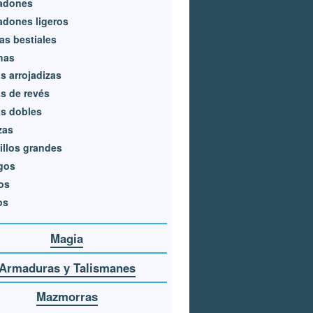
adones
dones ligeros
as bestiales
has
s arrojadizas
s de revés
s dobles
zas
illos grandes
gos
os
os
Magia
Armaduras y Talismanes
Mazmorras