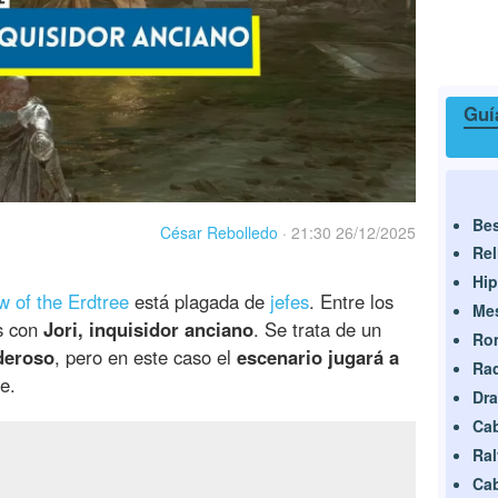
Guí
Bes
César Rebolledo
·
21:30 26/12/2025
Rel
Hi
 of the Erdtree
está plagada de
jefes
. Entre los
Mes
s con
Jori, inquisidor anciano
. Se trata de un
Rom
deroso
, pero en este caso el
escenario jugará a
Rad
e.
Dra
Cab
Ral
Cab