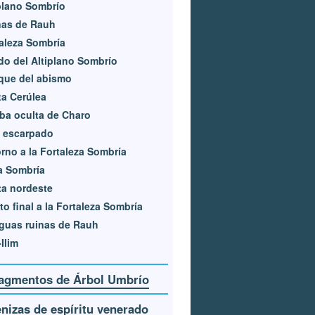
plano Sombrío
nas de Rauh
aleza Sombría
o del Altiplano Sombrío
que del abismo
a Cerúlea
a oculta de Charo
 escarpado
rno a la Fortaleza Sombría
a Sombría
a nordeste
to final a la Fortaleza Sombría
guas ruinas de Rauh
-Ilim
agmentos de Árbol Umbrío
nizas de espíritu venerado