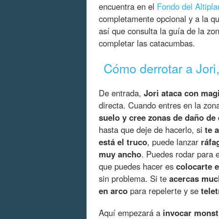
encuentra en el
Fondo del Altipl
completamente opcional y a la que
así que consulta la guía de la zo
completar las catacumbas.
Cómo derrotar a Jori,
De entrada,
Jori ataca con magi
directa. Cuando entres en la zon
suelo y cree zonas de daño de 
hasta que deje de hacerlo, si
te 
está el truco
, puede lanzar
ráfa
muy ancho
. Puedes rodar para e
que puedes hacer es
colocarte 
sin problema. Si te
acercas much
en arco
para repelerte y se
tele
Aquí empezará a
invocar monst