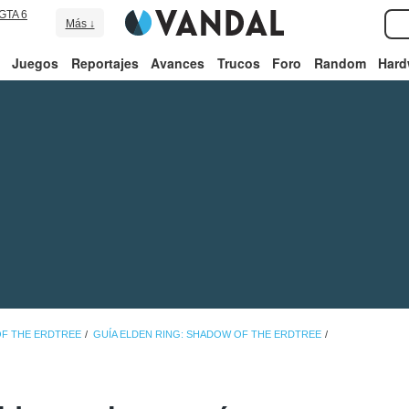
GTA 6
Más ↓
Juegos
Reportajes
Avances
Trucos
Foro
Random
Hard
OF THE ERDTREE
GUÍA ELDEN RING: SHADOW OF THE ERDTREE