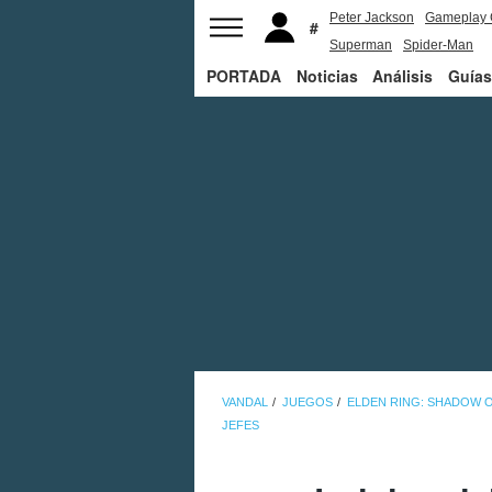
Peter Jackson
Gameplay 
Superman
Spider-Man
PORTADA
Noticias
Análisis
Guías
VANDAL
JUEGOS
ELDEN RING: SHADOW 
JEFES