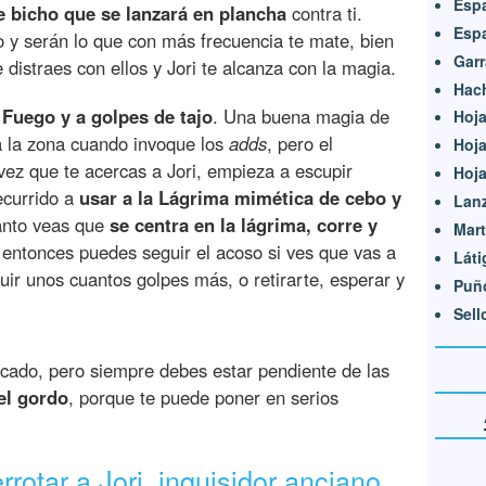
Esp
 bicho que se lanzará en plancha
contra ti.
Espa
o y serán lo que con más frecuencia te mate, bien
Garr
 distraes con ellos y Jori te alcanza con la magia.
Hac
 Fuego y a golpes de tajo
. Una buena magia de
Hoja
a la zona cuando invoque los
adds
, pero el
Hoja
ez que te acercas a Jori, empieza a escupir
Hoja
ecurrido a
usar a la Lágrima mimética de cebo y
Lan
anto veas que
se centra en la lágrima, corre y
Mart
 entonces puedes seguir el acoso si ves que vas a
Láti
uir unos cuantos golpes más, o retirarte, esperar y
Puñ
Sell
cado, pero siempre debes estar pendiente de las
el gordo
, porque te puede poner en serios
otar a Jori, inquisidor anciano