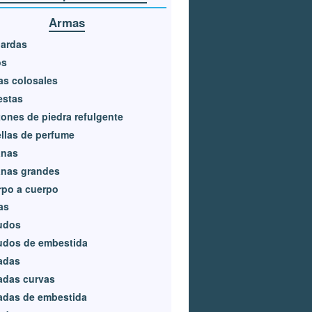
Armas
bardas
os
s colosales
estas
ones de piedra refulgente
llas de perfume
anas
anas grandes
rpo a cuerpo
as
udos
udos de embestida
adas
adas curvas
adas de embestida