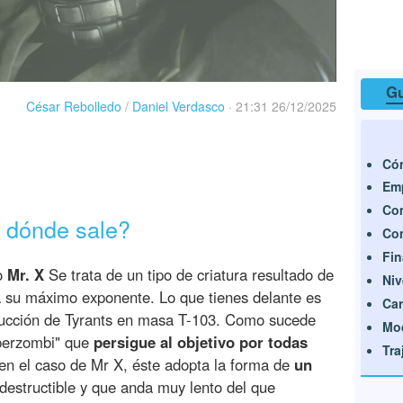
Gu
César Rebolledo
/
Daniel Verdasco
·
21:31 26/12/2025
Cóm
Emp
Com
e dónde sale?
Com
Fin
mo
Mr. X
Se trata de un tipo de criatura resultado de
Niv
 a su máximo exponente. Lo que tienes delante es
Car
oducción de Tyrants en masa T-103. Como sucede
Mo
uperzombi" que
persigue al objetivo por todas
Tra
 en el caso de Mr X, éste adopta la forma de
un
destructible y que anda muy lento del que