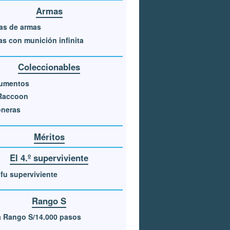
Armas
as de armas
s con munición infinita
Coleccionables
umentos
 Raccoon
oneras
Méritos
El 4.º superviviente
ofu superviviente
Rango S
 Rango S/14.000 pasos