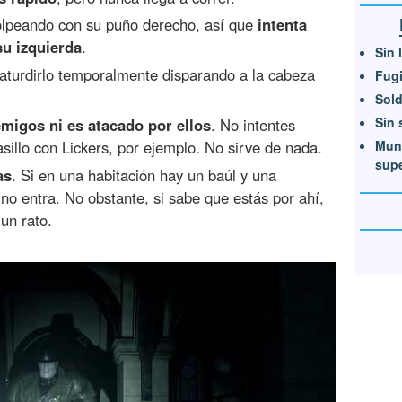
olpeando con su puño derecho, así que
intenta
su izquierda
.
Sin 
aturdirlo temporalmente disparando a la cabeza
Fugi
Sold
Sin 
emigos ni es atacado por ellos
. No intentes
Muni
sillo con Lickers, por ejemplo. No sirve de nada.
supe
as
. Si en una habitación hay un baúl y una
 no entra. No obstante, si sabe que estás por ahí,
un rato.