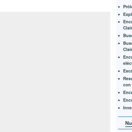
Pról
Expl
Encu
Clai
Busc
Busc
Clai
Encu
eléc
Esca
Resc
con 
Encu
Encu
Inve
Nu