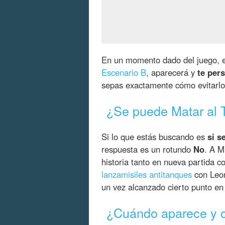
En un momento dado del juego, e
Escenario B
, aparecerá y
te per
sepas exactamente cómo evitarl
¿Se puede Matar al T
Si lo que estás buscando es
si s
respuesta es un rotundo
No
. A M
historia tanto en nueva partida 
lanzamisiles antitanques
con Leon
un vez alcanzado cierto punto en l
¿Cuándo aparece y c