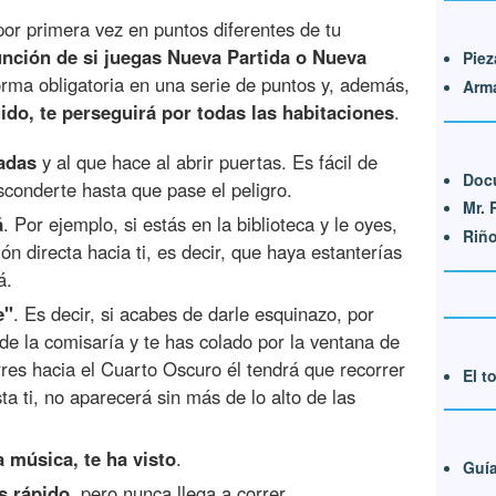
por primera vez en puntos diferentes de tu
unción de si juegas Nueva Partida o Nueva
Piez
rma obligatoria en una serie de puntos y, además,
Arma
uido, te perseguirá por todas las habitaciones
.
sadas
y al que hace al abrir puertas. Es fácil de
Doc
esconderte hasta que pase el peligro.
Mr.
á
. Por ejemplo, si estás en la biblioteca y le oyes,
Riñ
ón directa hacia ti, es decir, que haya estanterías
á.
e"
. Es decir, si acabes de darle esquinazo, por
e de la comisaría y te has colado por la ventana de
rres hacia el Cuarto Oscuro él tendrá que recorrer
El t
ta ti, no aparecerá sin más de lo alto de las
 música, te ha visto
.
Guía
s rápido
, pero nunca llega a correr.