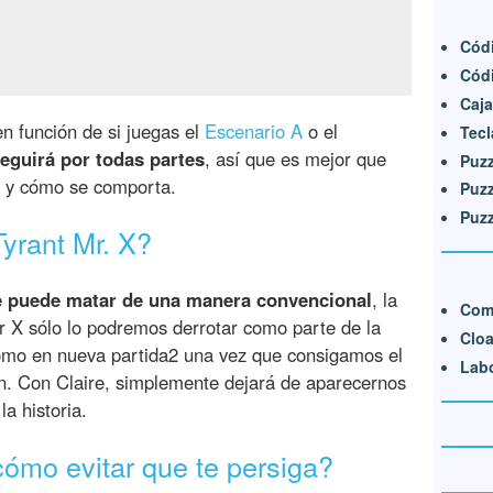
Códi
Códi
Caja
n función de si juegas el
Escenario A
o el
Tecl
seguirá por todas partes
, así que es mejor que
Puzz
o y cómo se comporta.
Puzz
Puzz
yrant Mr. X?
e puede matar de una manera convencional
, la
Comi
r X sólo lo podremos derrotar como parte de la
Clo
como en nueva partida2 una vez que consigamos el
Labo
. Con Claire, simplemente dejará de aparecernos
a historia.
ómo evitar que te persiga?