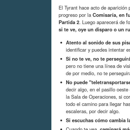
El Tyrant hace acto de aparición 
progreso por la
Comisaría, en f
Partida 2
. Luego aparecerá de fo
si te ve, oye un disparo o un r
Atento al sonido de sus pi
identificar y puedes intentar 
Si no te ve, no te perseguir
pero no tiene una línea de visi
de por medio, no te perseguir
No puede "teletransportars
decir algo, en el pasillo oest
la Sala de Operaciones, si co
todo el camino para llegar has
escaleras, por decir algo.
Si escuchas cómo cambia la
Cuando te vea,
caminará má