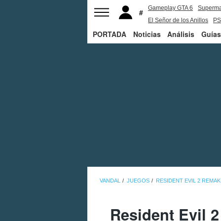
Gameplay GTA 6
Superm
El Señor de los Anillos
PS
PORTADA
Noticias
Análisis
Guías
VANDAL
JUEGOS
RESIDENT EVIL 2 REMAK
Resident Evil 