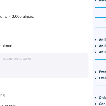
Kat
unar - 3.000 almas.
Anil
0 almas.
Anil
Anil
o
REDACTOR DE GUÍAS
Eve
Eve
tos)
Orde
Cons