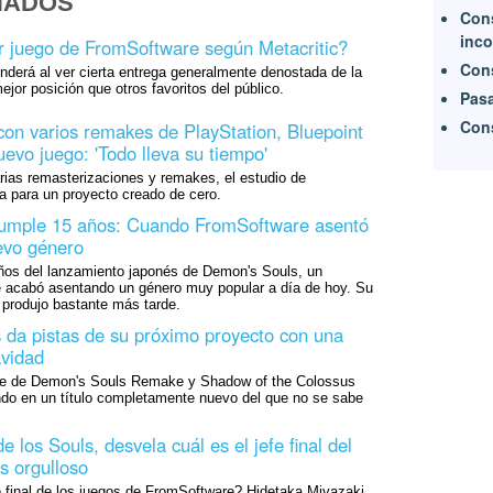
NADOS
Con
inco
r juego de FromSoftware según Metacritic?
Cons
derá al ver cierta entrega generalmente denostada de la
jor posición que otros favoritos del público.
Pasa
Cons
 con varios remakes de PlayStation, Bluepoint
evo juego: 'Todo lleva su tiempo'
rias remasterizaciones y remakes, el estudio de
a para un proyecto creado de cero.
umple 15 años: Cuando FromSoftware asentó
evo género
os del lanzamiento japonés de Demon's Souls, un
 acabó asentando un género muy popular a día de hoy. Su
 produjo bastante más tarde.
da pistas de su próximo proyecto con una
avidad
ble de Demon's Souls Remake y Shadow of the Colossus
do en un título completamente nuevo del que no se sabe
e los Souls, desvela cuál es el jefe final del
s orgulloso
e final de los juegos de FromSoftware? Hidetaka Miyazaki,