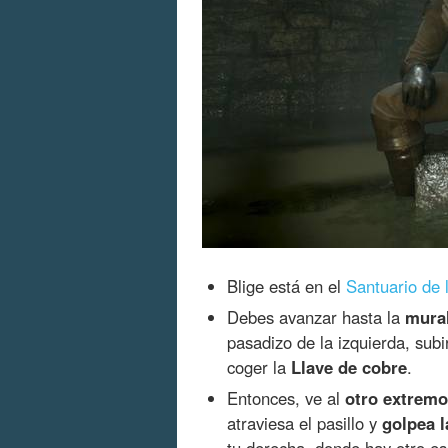
Blige está en el
Santuario de 
Debes avanzar hasta la
mural
pasadizo de la izquierda, subir
coger la
Llave de cobre
.
Entonces, ve al
otro extremo
atraviesa el pasillo y
golpea l
tu derecha, donde hay otro es