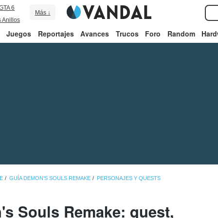
GTA 6
Más ↓
 Anillos
Juegos
Reportajes
Avances
Trucos
Foro
Random
Hard
E
GUÍA DEMON'S SOULS REMAKE
PERSONAJES Y QUESTS
's Souls Remake: quest,