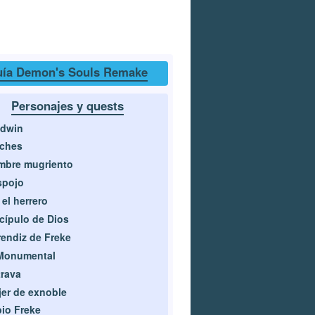
ía Demon's Souls Remake
Personajes y quests
ldwin
rches
mbre mugriento
spojo
 el herrero
cípulo de Dios
endiz de Freke
 Monumental
rava
er de exnoble
io Freke