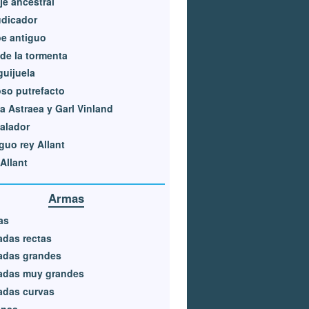
e ancestral
udicador
e antiguo
de la tormenta
uijuela
so putrefacto
 Astraea y Garl Vinland
alador
guo rey Allant
Allant
Armas
as
das rectas
adas grandes
adas muy grandes
adas curvas