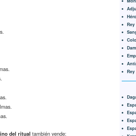
Monj
Adj
Héro
Rey 
s.
Sang
Colo
Dama
Emp
Anti
lmas.
Rey 
.
as.
Dag
Espa
almas.
Esp
mas.
Esp
Esp
no del ritual
también vende: