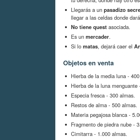
Llegarás a un
pasadizo secr
llegar a las celdas donde dará
No tiene quest
asociada.
Es un
mercader
.
Si lo
matas
, dejará caer el
An
Objetos en venta
Hierba de la media luna - 400
Hierba de la luna menguante 
Especia fresca - 300 almas.
Restos de alma - 500 almas.
Materia pegajosa blanca - 5.
Fragmento de piedra nube - 3
Cimitarra - 1.000 almas.