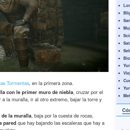
Lor
Bli
Sa
Muj
Sci
Sat
Sel
Bio
Yur
Vie
Cu
las Tormentas
, en la primera zona.
Yur
la con le primer muro de niebla
, cruzar por el
Mef
 a la muralla, ir al otro extremo, bajar la torre y
Cóm
 de la muralla
, baja por la cuesta de rocas,
a pared
que hay bajando las escaleras que hay a
queleto.