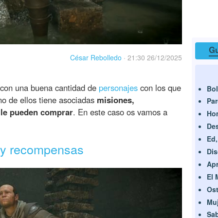
Gu
César Rebolledo
·
21:30 26/12/2025
con una buena cantidad de
personajes
con los que
Bo
o de ellos tiene asociadas
misiones,
Pa
 le pueden comprar
. En este caso os vamos a
Ho
De
Ed,
s y recompensas
Dis
Apr
El
Ost
Muj
Sab