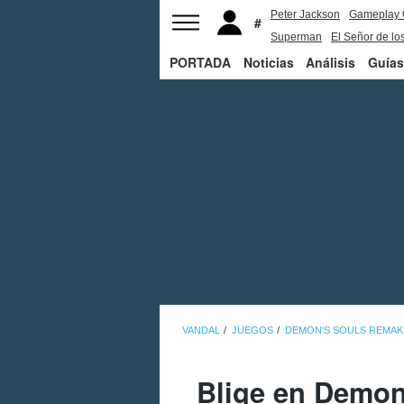
Peter Jackson
Gameplay 
Superman
El Señor de los
PORTADA
Noticias
Análisis
Guías
VANDAL
JUEGOS
DEMON'S SOULS REMAK
Blige en Demon