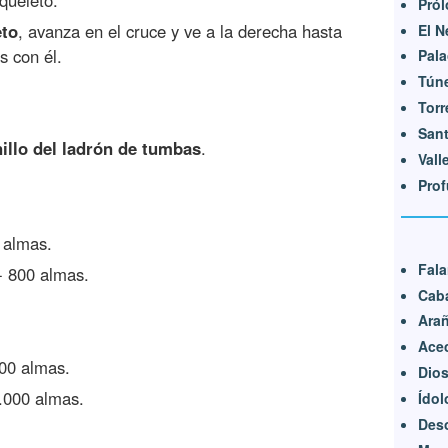
Pró
eto
, avanza en el cruce y ve a la derecha hasta
El N
s con él.
Pala
Túne
Torr
Sant
illo del ladrón de tumbas
.
Vall
Prof
 almas.
Fal
- 800 almas.
Caba
Ara
Ace
000 almas.
Dio
.000 almas.
Ídol
Deso