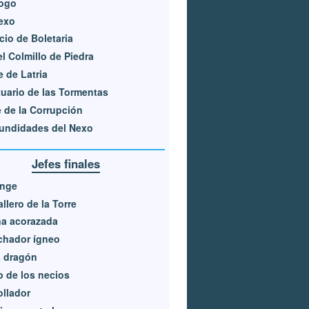
logo
exo
cio de Boletaria
l Colmillo de Piedra
e de Latria
uario de las Tormentas
e de la Corrupción
undidades del Nexo
Jefes finales
ange
llero de la Torre
ña acorazada
chador ígneo
s dragón
o de los necios
llador