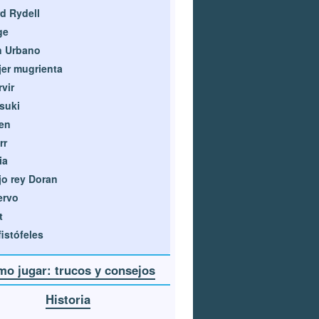
d Rydell
ge
n Urbano
er mugrienta
rvir
suki
en
rr
ia
jo rey Doran
ervo
t
istófeles
o jugar: trucos y consejos
Historia