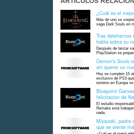
ARTÍCULOS RELACIO
¿Cuál es el mejo
Más de uno se sorpren
saga Dark Souls en me
Tras deleitarnos
habla sobre su nu
Después de lanzar va
PlayStation se prepar
Demon's Souls c
sin querer un nu
Hoy se cumplen 15 añ
exclusivo de PS3 que
estreno en Europa se
Bluepoint Games 
felicitación de N
El estudio responsa
Remake está trabajan
nada.
Miyazaki, padre d
que se siente má
¿Cuál es el mejor jef