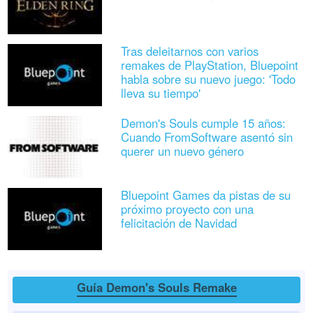
Tras deleitarnos con varios
remakes de PlayStation, Bluepoint
habla sobre su nuevo juego: 'Todo
lleva su tiempo'
Demon's Souls cumple 15 años:
Cuando FromSoftware asentó sin
querer un nuevo género
Bluepoint Games da pistas de su
próximo proyecto con una
felicitación de Navidad
Guía Demon's Souls Remake