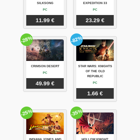
SILKSONG
EXPEDITION 33
PC
PC
11.99 €
23.29 €
-28%
-82%
CRIMSON DESERT
STAR WARS: KNIGHTS
OF THE OLD
PC
REPUBLIC
49.99 €
PC
1.66 €
-25%
-35%
INDIANA JONES AND
HOLLOW KNIGHT: