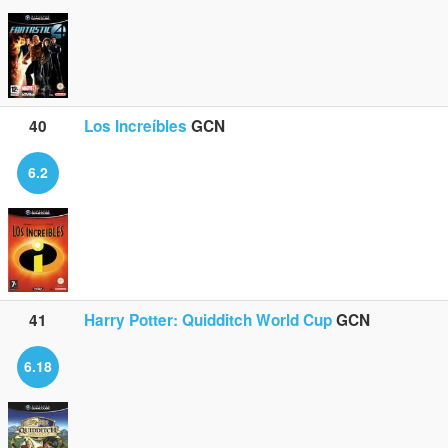
40
Los Increíbles
GCN
6.2
41
Harry Potter: Quidditch World Cup
GCN
6.18