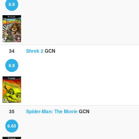
6.8
34
Shrek 2
GCN
6.8
35
Spider-Man: The Movie
GCN
6.65