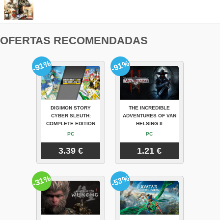
OFERTAS RECOMENDADAS
-91%
-91%
DIGIMON STORY
THE INCREDIBLE
CYBER SLEUTH:
ADVENTURES OF VAN
COMPLETE EDITION
HELSING II
PC
PC
3.39 €
1.21 €
-31%
-53%