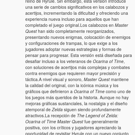
reino de Hyrule. Sin embargo, esta versión introduce
una serie de cambios significativos en los calabozos y
acertijos, incrementando la dificultad y ofreciendo una
experiencia nueva incluso para aquellos que han
completado el juego original.Los calabozos en
Master
Quest
han sido completamente reorganizados,
presentando nuevos enigmas, colocación de enemigos
y configuraciones de trampas, lo que exige a los
jugadores adoptar nuevas estrategias y formas de
pensar para progresar. Esta versión está diseñada para
desafiar incluso a los veteranos de
Ocarina of Time
,
con soluciones de acertijos más complejas y combates
contra enemigos que requieren mayor precisión y
táctica.A nivel visual y sonoro,
Master Quest
mantiene
la calidad del original, con la icónica música y los
gráficos que definieron a
Ocarina of Time
como uno de
los juegos más queridos de la historia. Aunque no hay
mejoras gráficas sustanciales, la nostalgia y el diseño
atemporal de
Zelda
siguen siendo profundamente
atractivos.La recepción de
The Legend of Zelda:
Ocarina of Time Master Quest
fue generalmente
positiva, con los críticos y jugadores apreciando la
oportunidad de revisitar Hyrule con un nuevo conjunto