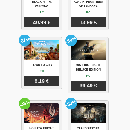
BLACK MYTH:
AVATAR: FRONTIERS
WUKONG
OF PANDORA
PC
PC
40.99 €
13.99 €
-67%
-50%
TOWN TO CITY
007 FIRST LIGHT
DELUXE EDITION
PC
PC
8.19 €
39.49 €
-38%
-53%
HOLLOW KNIGHT:
CLAIR OBSCUR: