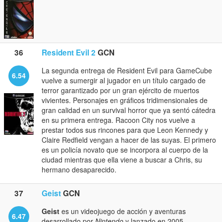
36
Resident Evil 2
GCN
La segunda entrega de Resident Evil para GameCube
6.54
vuelve a sumergir al jugador en un título cargado de
terror garantizado por un gran ejército de muertos
vivientes. Personajes en gráficos tridimensionales de
gran calidad en un survival horror que ya sentó cátedra
en su primera entrega. Racoon City nos vuelve a
prestar todos sus rincones para que Leon Kennedy y
Claire Redfield vengan a hacer de las suyas. El primero
es un policía novato que se incorpora al cuerpo de la
ciudad mientras que ella viene a buscar a Chris, su
hermano desaparecido.
37
Geist
GCN
Geist
es un videojuego de acción y aventuras
6.47
desarrollado por
Nintendo
y lanzado en 2005