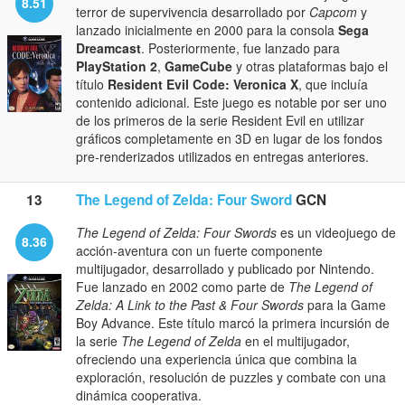
8.51
terror de supervivencia desarrollado por
Capcom
y
lanzado inicialmente en 2000 para la consola
Sega
Dreamcast
. Posteriormente, fue lanzado para
PlayStation 2
,
GameCube
y otras plataformas bajo el
título
Resident Evil Code: Veronica X
, que incluía
contenido adicional. Este juego es notable por ser uno
de los primeros de la serie Resident Evil en utilizar
gráficos completamente en 3D en lugar de los fondos
pre-renderizados utilizados en entregas anteriores.
13
The Legend of Zelda: Four Sword
GCN
The Legend of Zelda: Four Swords
es un videojuego de
8.36
acción-aventura con un fuerte componente
multijugador, desarrollado y publicado por Nintendo.
Fue lanzado en 2002 como parte de
The Legend of
Zelda: A Link to the Past & Four Swords
para la Game
Boy Advance. Este título marcó la primera incursión de
la serie
The Legend of Zelda
en el multijugador,
ofreciendo una experiencia única que combina la
exploración, resolución de puzzles y combate con una
dinámica cooperativa.