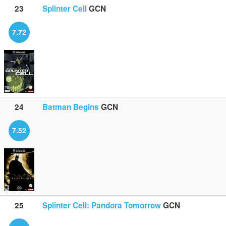
23
Splinter Cell
GCN
7.72
24
Batman Begins
GCN
7.52
25
Splinter Cell: Pandora Tomorrow
GCN