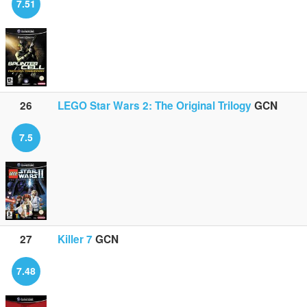
7.51
26
LEGO Star Wars 2: The Original Trilogy
GCN
7.5
27
Killer 7
GCN
7.48