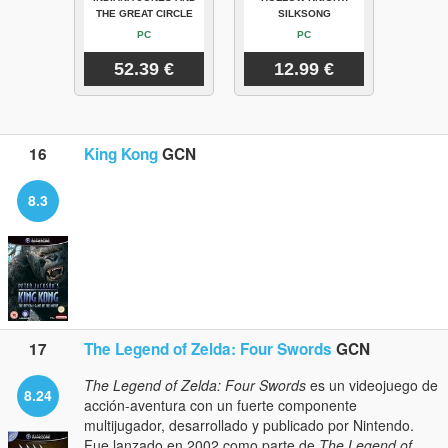
THE GREAT CIRCLE
SILKSONG
PC
PC
52.39 €
12.99 €
16
King Kong
GCN
8.3
17
The Legend of Zelda: Four Swords
GCN
The Legend of Zelda: Four Swords
es un videojuego de
8.24
acción-aventura con un fuerte componente
multijugador, desarrollado y publicado por Nintendo.
Fue lanzado en 2002 como parte de
The Legend of