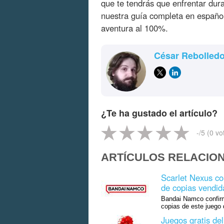
que te tendrás que enfrentar dur
nuestra guía completa en español
aventura al 100%.
César Rebolled
¿Te ha gustado el artículo?
-
/5 (
0
vo
ARTÍCULOS RELACIO
Scarlet Nexus co
de copias vendi
Bandai Namco confirm
copias de este juego 
Juegos gratis de