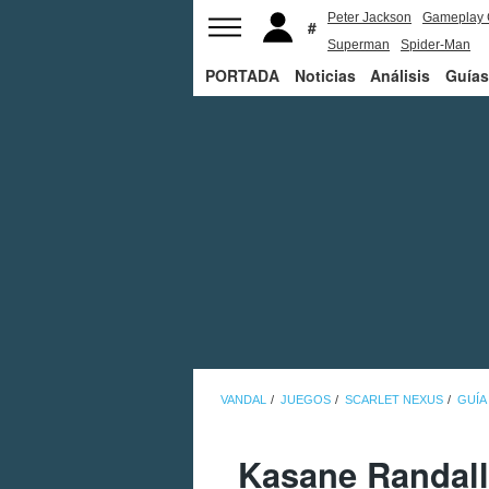
Peter Jackson
Gameplay 
Superman
Spider-Man
PORTADA
Noticias
Análisis
Guías
VANDAL
JUEGOS
SCARLET NEXUS
GUÍA
Kasane Randall