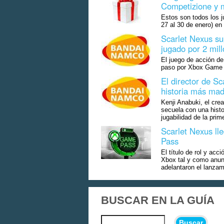
Competizione y 
Estos son todos los j
27 al 30 de enero) e
Scarlet Nexus su
jugado por 2 mil
El juego de acción d
paso por Xbox Game P
El director de S
historia más ma
Kenji Anabuki, el crea
secuela con una hist
jugabilidad de la prim
Scarlet Nexus l
Pass
El título de rol y acc
Xbox tal y como anun
adelantaron el lanzam
BUSCAR EN LA GUÍA
Buscar