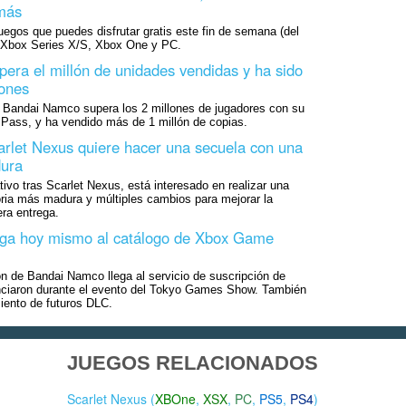
más
uegos que puedes disfrutar gratis este fin de semana (del
n Xbox Series X/S, Xbox One y PC.
pera el millón de unidades vendidas y ha sido
lones
e Bandai Namco supera los 2 millones de jugadores con su
ass, y ha vendido más de 1 millón de copias.
carlet Nexus quiere hacer una secuela con una
dura
tivo tras Scarlet Nexus, está interesado en realizar una
oria más madura y múltiples cambios para mejorar la
era entrega.
lega hoy mismo al catálogo de Xbox Game
ión de Bandai Namco llega al servicio de suscripción de
ciaron durante el evento del Tokyo Games Show. También
iento de futuros DLC.
JUEGOS RELACIONADOS
Scarlet Nexus (
XBOne
,
XSX
,
PC
,
PS5
,
PS4
)