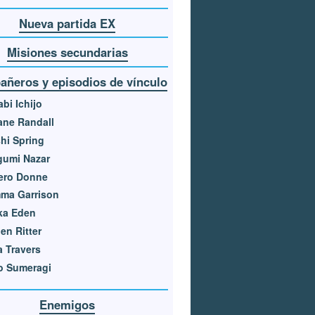
Nueva partida EX
Misiones secundarias
ñeros y episodios de vínculo
bi Ichijo
ane Randall
hi Spring
gumi Nazar
ero Donne
ma Garrison
ka Eden
en Ritter
 Travers
o Sumeragi
Enemigos