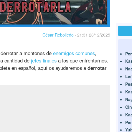
César Rebolledo
·
21:31 26/12/2025
derrotar a montones de
enemigos comunes
,
Per
a cantidad de
jefes finales
a los que enfrentarnos.
Kas
pleta en español, aquí os ayudaremos a
derrotar
Nao
Leñ
Pes
Kas
Na
Cin
Ka
Pe
Yui