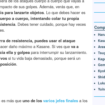
uiera de los ataques cuerpo a cuerpo que vayas a
e impacto de sus golpes. Además, verás que, en
is para lanzarte objetos
. Lo que debes hacer es
cuerpo a cuerpo, intentando colar tu propia
sistencia
. Debes tener cuidado, porque hay veces
Compa
es.
Hana
rra de resistencia, puedes usar el ataque
Kas
acer daño máximo a Kasane. Si ves que
va a
Aras
cia ella y golpea
para interrumpir su lanzamiento.
Tsu
ivos
si tu vida baja demasiado, porque será un
Kag
sposición
.
Gem
Kyo
Shid
Luka
Yuit
o es más que
uno de los
varios jefes finales
a los