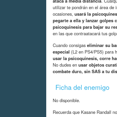
ataca a media distancia
. Cualq
utilizar te pondrán en el área d
ocasiones,
usará la psicoquines
pegarte a ella y lanzar golpes 
psicoquinesis para bajar su re
en las que contraatacará tus golp
Cuando consigas
eliminar su ba
especial
(L2 en PS4/PS5) para h
usar la psicoquinesis, corre ha
No dudes en
usar objetos curat
combate duro, sin SAS a tu di
Ficha del enemigo
No disponible.
Recuerda que Kasane Randall n