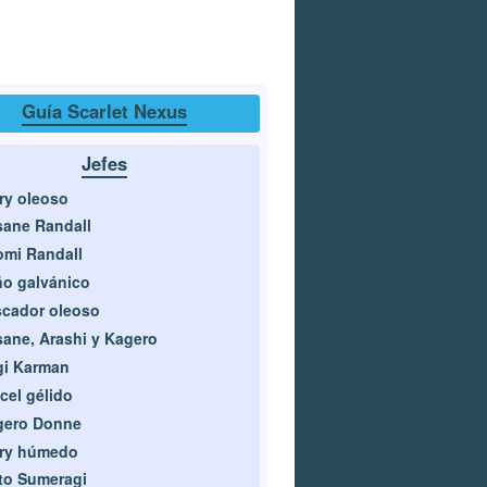
Guía Scarlet Nexus
Jefes
ry oleoso
ane Randall
mi Randall
o galvánico
cador oleoso
ane, Arashi y Kagero
gi Karman
cel gélido
gero Donne
rry húmedo
to Sumeragi