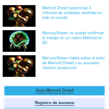
Metroid Dread supera las 3
millones de unidades vendidas en
todo el mundo
MercurySteam no puede confirmar
si trabaja en un nuevo Metroid en
2D
MercurySteam habla sobre el éxito
de Metroid Dread y su supuesta
'caótica' producción
Guía Metroid Dread
Registro de sucesos