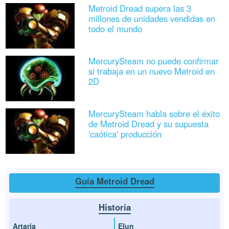
Metroid Dread supera las 3
millones de unidades vendidas en
todo el mundo
MercurySteam no puede confirmar
si trabaja en un nuevo Metroid en
2D
MercurySteam habla sobre el éxito
de Metroid Dread y su supuesta
'caótica' producción
Guía Metroid Dread
Historia
Artaria
Elun