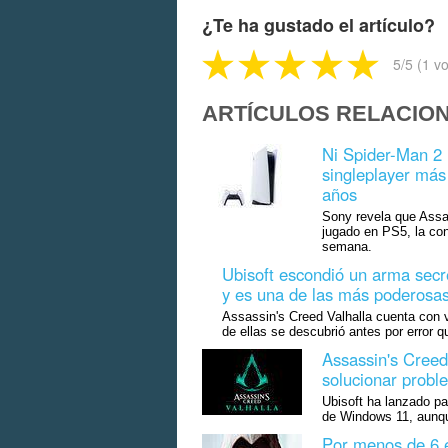
¿Te ha gustado el artículo?
5
/5 (
1
vo
ARTÍCULOS RELACIO
Ni Spider-Man 2 
singleplayer más
años
Sony revela que Assas
jugado en PS5, la co
semana.
Ubisoft escondió un arma secr
y es una de las más poderosa
Assassin's Creed Valhalla cuenta con v
de ellas se descubrió antes por error q
Assassin's Creed 
solucionar prob
Ubisoft ha lanzado pa
de Windows 11, aunqu
Por menos de 6 e