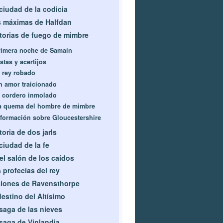
ciudad de la codicia
 máximas de Halfdan
torias de fuego de mimbre
rimera noche de Samaín
stas y acertijos
l rey robado
n amor traicionado
l cordero inmolado
a quema del hombre de mimbre
nformación sobre Gloucestershire
toria de dos jarls
ciudad de la fe
el salón de los caídos
 profecías del rey
iones de Ravensthorpe
destino del Altísimo
saga de las nieves
saga de Vinlandia