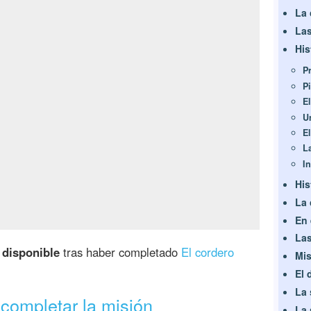
La 
Las
His
P
Pi
E
U
E
L
I
His
La 
En 
Las
 disponible
tras haber completado
El cordero
Mis
El 
La 
completar la misión
La 