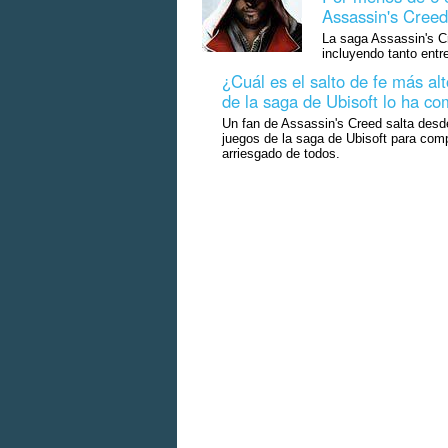
Assassin's Creed
La saga Assassin's C
incluyendo tanto ent
¿Cuál es el salto de fe más al
de la saga de Ubisoft lo ha c
Un fan de Assassin's Creed salta desd
juegos de la saga de Ubisoft para comp
arriesgado de todos.