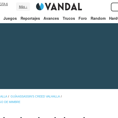
GTA 6
Más ↓
Juegos
Reportajes
Avances
Trucos
Foro
Random
Hard
HALLA
GUÍA ASSASSIN'S CREED VALHALLA
GO DE MIMBRE