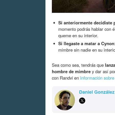
Si anteriormente decidiste 
momento podrás hablar con él
queme en su interior.
Si llegaste a matar a Cynon
mimbre sin nadie en su interio
Sea como sea, tendrás que
lanz
hombre de mimbre
y dar así por
con Randvi en
Información sobre
Daniel González