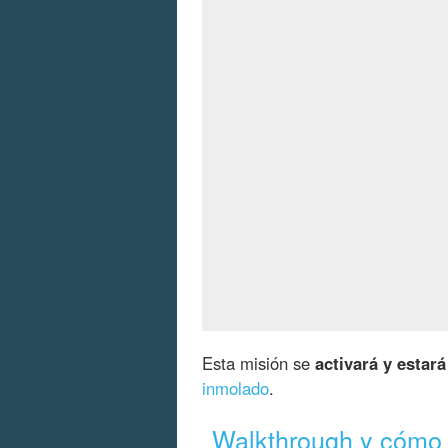
Esta misión se
activará y estará
inmolado
.
Walkthrough y cómo 