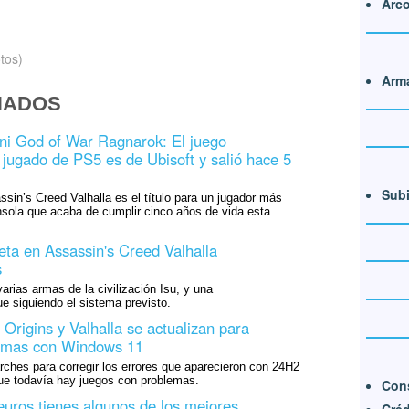
Arco
tos)
Arm
NADOS
ni God of War Ragnarok: El juego
 jugado de PS5 es de Ubisoft y salió hace 5
Subi
sin’s Creed Valhalla es el título para un jugador más
nsola que acaba de cumplir cinco años de vida esta
eta en Assassin's Creed Valhalla
s
arias armas de la civilización Isu, y una
ue siguiendo el sistema previsto.
Origins y Valhalla se actualizan para
lemas con Windows 11
rches para corregir los errores que aparecieron con 24H2
e todavía hay juegos con problemas.
Cons
uros tienes algunos de los mejores
Créd