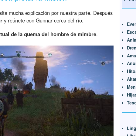
esita mucha explicación por nuestra parte. Después
r
y reúnete con Gunnar cerca del río.
Eve
Esca
itual de la quema del hombre de mimbre
.
Anim
Dren
Ama
Ano
Hito
Alta
Men
Hija
Teso
Lin
Libr