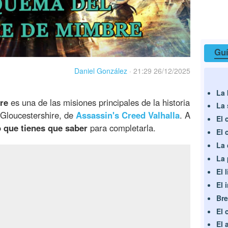
Guí
Daniel González
·
21:29 26/12/2025
La 
re
es una de las misiones principales de la historia
La 
Gloucestershire, de
Assassin's Creed Valhalla
. A
El 
o que tienes que saber
para completarla.
El 
La 
La 
El 
El 
Bre
El 
El 