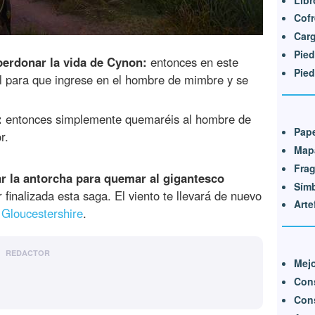
Cofr
Car
Pied
perdonar la vida de Cynon:
entonces en este
Pied
 para que ingrese en el hombre de mimbre y se
:
entonces simplemente quemaréis al hombre de
Pape
r.
Mapa
Frag
ar la antorcha para quemar al gigantesco
Símb
 finalizada esta saga. El viento te llevará de nuevo
Arte
 Gloucestershire
.
REDACTOR
Mej
Cons
Cons