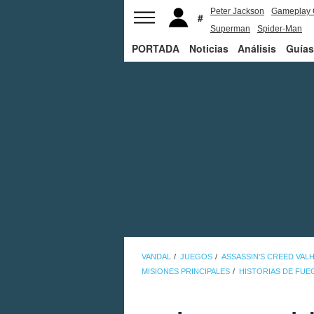
Peter Jackson
Gameplay 
Superman
Spider-Man
PORTADA
Noticias
Análisis
Guías
VANDAL
JUEGOS
ASSASSIN'S CREED VAL
MISIONES PRINCIPALES
HISTORIAS DE FUE