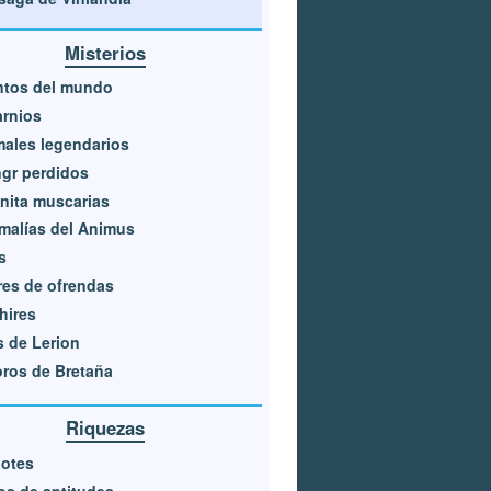
Misterios
ntos del mundo
rnios
ales legendarios
gr perdidos
nita muscarias
malías del Animus
s
res de ofrendas
hires
s de Lerion
ros de Bretaña
Riquezas
gotes
os de aptitudes