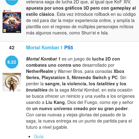
veterana saga de lucha 2D que, al igual que KoF XIV,
apuesta por unos gráficos 3D pero con gameplay al
estilo clásico
. Esta vez introduce rollback en su código
de red para dar la mejor experiencia online, y amplía la
plantilla con el regreso de múltiples personajes míticos
más algunos nuevos, como Shun'ei e Isla.
42
Mortal Kombat 1
PS5
Mortal Kombat 1
es un juego de
lucha 2D con
8.22
combates uno contra uno
desarrollado por
NetherRealm
y Warner Bros. para consolas
Xbox
Series, Playstation 5, Nintendo Switch y PC
. Sin
perder la
sangre, la violencia, los
fatalities
y los
brutalities
de la saga
Mortal Kombat
, en esta ocasión
se busca ofrecer un reinicio y una vuelta a los orígenes
usando a
Liu Kang
, Dios del Fuego, como eje y señor
de
un nuevo universo creado por su gran poder
.
Con caras nuevas y viejas glorias del pasado de la
saga, la nueva entrega es un punto de partida para el
futuro a nivel jugable.
Guía