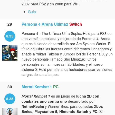
2007 para PS2 y en 2008 para Wii.
Guía
29
Persona 4 Arena Ultimax
Switch
Persona 4 - The Ultimax Ultra Suplex Hold para PS3 es
8.35
una versión ampliada y mejorada de Persona 4: Arena
que está siendo desarrollada por Arc System Works. El
título equilibra las fuerzas entre diferentes luchadores y
añade a Yukari Takeba y Jumpei Iori de Persona 3, y un
nuevo personaje llamado Sho Minazuki. Otros
personajes suman nuevas habilidades, y el nuevo
sistema S-Hold permite a los luchadores usar versiones
cargas de sus ataques.
30
Mortal Kombat 1
PC
Mortal Kombat 1
es un juego de
lucha 2D con
8.35
combates uno contra uno
desarrollado por
NetherRealm
y Warner Bros. para consolas
Xbox
Series, Playstation 5, Nintendo Switch y PC
. Sin