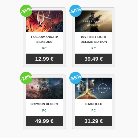
-35%
-50%
HOLLOW KNIGHT:
007 FIRST LIGHT
SILKSONG
DELUXE EDITION
PC
PC
12.99 €
39.49 €
-28%
-55%
CRIMSON DESERT
STARFIELD
PC
PC
49.99 €
31.29 €