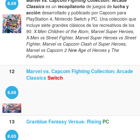
Marvel vs. Capcom Fighting Collection: Arcade
8.69
Classics
es un
recopilatorio
de juegos de
lucha y
acción
desarrollado y publicado por Capcom para
PlayStation 4, Nintendo Switch y PC. Una colección que
incluye siete grandes clásicos de los recreativos de los
90:
X-Men Children of the Atom, Marvel Super Heroes,
X-Men vs Street Fighter, Marvel Super Heroes vs Street
Fighter, Marvel vs Capcom Clash of Super Heroes,
Marvel vs Capcom 2 New Age of Heroes
y
The
Punisher
.
12
Marvel vs. Capcom Fighting Collection: Arcade
Classics
Switch
8.69
13
Granblue Fantasy Versus: Rising
PC
8.65