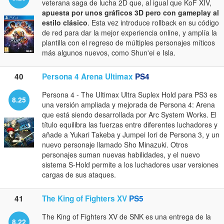
veterana saga de lucha 2D que, al igual que KoF XIV,
apuesta por unos gráficos 3D pero con gameplay al
estilo clásico
. Esta vez introduce rollback en su código
de red para dar la mejor experiencia online, y amplía la
plantilla con el regreso de múltiples personajes míticos
más algunos nuevos, como Shun'ei e Isla.
40
Persona 4 Arena Ultimax
PS4
Persona 4 - The Ultimax Ultra Suplex Hold para PS3 es
8.25
una versión ampliada y mejorada de Persona 4: Arena
que está siendo desarrollada por Arc System Works. El
título equilibra las fuerzas entre diferentes luchadores y
añade a Yukari Takeba y Jumpei Iori de Persona 3, y un
nuevo personaje llamado Sho Minazuki. Otros
personajes suman nuevas habilidades, y el nuevo
sistema S-Hold permite a los luchadores usar versiones
cargas de sus ataques.
41
The King of Fighters XV
PS5
The King of Fighters XV de SNK es una entrega de la
8.22