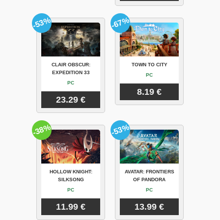
-53%
-67%
CLAIR OBSCUR:
TOWN TO CITY
EXPEDITION 33
PC
PC
8.19 €
23.29 €
-38%
-53%
HOLLOW KNIGHT:
AVATAR: FRONTIERS
SILKSONG
OF PANDORA
PC
PC
11.99 €
13.99 €