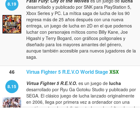
Fatal Fury: City of the Wolves
es un juego de
lucha
8.19
desarrollado y publicado por SNK para PlayStation 5,
Xbox Series y PC. La mítica saga de lucha de los 90
regresa más de 25 años después con una nueva
entrega, un juego de lucha en 2D en el que podemos
luchar con personajes míticos como Billy Kane, Joe
Higashi y Terry Bogard, con gráficos poligonales y
diseñado para los mayores amantes del género,
aunque también accesible para nuevos jugadores de la
saga.
46
Virtua Fighter 5 R.E.V.O World Stage
XSX
Virtua Fighter 5 R.E.V.O.
es un juego de
lucha
8.15
desarrollado por Ryu Ga Gotoku Studio y publicado por
SEGA. El clásico juego de lucha lanzado originalmente
en 2006, llega por primera vez a ordenador con una
versión mejorada y definitiva, incluyendo código de red
rollback
, gráficos en 4K, 19 personajes y algunos
ajustes de equilibrio para ofrecer una gran experiencia
competitiva.