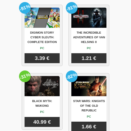
-91%
-91%
DIGIMON STORY
THE INCREDIBLE
CYBER SLEUTH:
ADVENTURES OF VAN
COMPLETE EDITION
HELSING II
PC
PC
3.39 €
1.21 €
-31%
-82%
BLACK MYTH:
STAR WARS: KNIGHTS
WUKONG
OF THE OLD
REPUBLIC
PC
PC
40.99 €
1.66 €