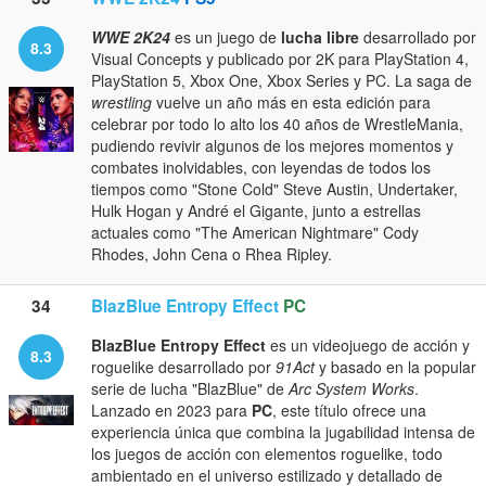
WWE 2K24
es un juego de
lucha libre
desarrollado por
8.3
Visual Concepts y publicado por 2K para PlayStation 4,
PlayStation 5, Xbox One, Xbox Series y PC. La saga de
wrestling
vuelve un año más en esta edición para
celebrar por todo lo alto los 40 años de WrestleMania,
pudiendo revivir algunos de los mejores momentos y
combates inolvidables, con leyendas de todos los
tiempos como "Stone Cold" Steve Austin, Undertaker,
Hulk Hogan y André el Gigante, junto a estrellas
actuales como "The American Nightmare" Cody
Rhodes, John Cena o Rhea Ripley.
34
BlazBlue Entropy Effect
PC
BlazBlue Entropy Effect
es un videojuego de acción y
8.3
roguelike desarrollado por
91Act
y basado en la popular
serie de lucha "BlazBlue" de
Arc System Works
.
Lanzado en 2023 para
PC
, este título ofrece una
experiencia única que combina la jugabilidad intensa de
los juegos de acción con elementos roguelike, todo
ambientado en el universo estilizado y detallado de