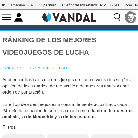
Gameplay GTA 6
Superman
El Señor de los Anillos
PS5
GTA 6
Sony
P
RÁNKING DE LOS MEJORES
VIDEOJUEGOS DE LUCHA
VANDAL
JUEGOS
MEJORES JUEGOS
Aquí encontrarás los mejores juegos de Lucha, valorados según la
opinión de los usuarios, de metacritic o de nuestros analistas por
orden de puntuación.
Este Top de videojuegos está constantemente actualizado cada
24h. Se hace haciendo una nota media entre
la nota de nuestros
análisis, la de Metacritic y la de los usuarios
.
Filtros