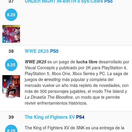
37
UNDER NIGHT IN-BIRTH II Sys:Celes
PS5
8.25
38
WWE 2K25
PS5
WWE 2K25
es un juego de
lucha libre
desarrollado por
8.25
Visual Concepts y publicado por 2K para PlayStation 4,
PlayStation 5, Xbox One, Xbox Series y PC. La saga de
juegos de
wrestling
más popular y completa del
mercado vuelve un año más repleto de novedades, con
más de 300 personajes jugables, el modo The Island y
La Dinastía The Bloodline
, un modo que te permite
revivir enfrentamientos históricos.
39
The King of Fighters XV
PS4
The King of Fighters XV de SNK es una entrega de la
8.25