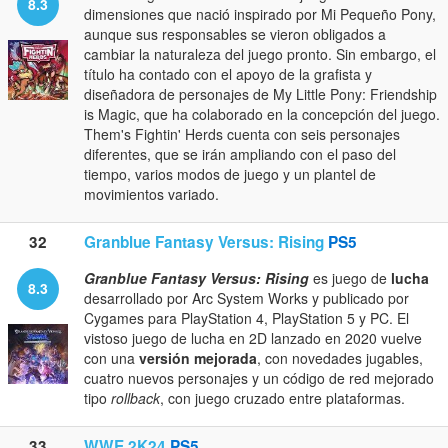
8.3
dimensiones que nació inspirado por Mi Pequeño Pony,
aunque sus responsables se vieron obligados a
cambiar la naturaleza del juego pronto. Sin embargo, el
título ha contado con el apoyo de la grafista y
diseñadora de personajes de My Little Pony: Friendship
is Magic, que ha colaborado en la concepción del juego.
Them's Fightin' Herds cuenta con seis personajes
diferentes, que se irán ampliando con el paso del
tiempo, varios modos de juego y un plantel de
movimientos variado.
32
Granblue Fantasy Versus: Rising
PS5
Granblue Fantasy Versus: Rising
es juego de
lucha
8.3
desarrollado por Arc System Works y publicado por
Cygames para PlayStation 4, PlayStation 5 y PC. El
vistoso juego de lucha en 2D lanzado en 2020 vuelve
con una
versión mejorada
, con novedades jugables,
cuatro nuevos personajes y un código de red mejorado
tipo
rollback
, con juego cruzado entre plataformas.
33
WWE 2K24
PS5