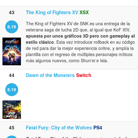
43
The King of Fighters XV
XSX
The King of Fighters XV de SNK es una entrega de la
8.19
veterana saga de lucha 2D que, al igual que KoF XIV,
apuesta por unos gráficos 3D pero con gameplay al
estilo clásico
. Esta vez introduce rollback en su código
de red para dar la mejor experiencia online, y amplía la
plantilla con el regreso de múltiples personajes míticos
más algunos nuevos, como Shun'ei e Isla.
44
Dawn of the Monsters
Switch
8.19
45
Fatal Fury: City of the Wolves
PS4