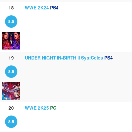
18
WWE 2K24
PS4
8.5
19
UNDER NIGHT IN-BIRTH II Sys:Celes
PS4
8.5
20
WWE 2K25
PC
8.5