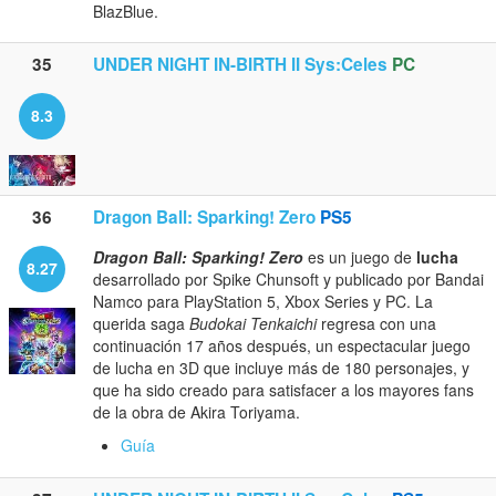
BlazBlue.
35
UNDER NIGHT IN-BIRTH II Sys:Celes
PC
8.3
36
Dragon Ball: Sparking! Zero
PS5
Dragon Ball: Sparking! Zero
es un juego de
lucha
8.27
desarrollado por Spike Chunsoft y publicado por Bandai
Namco para PlayStation 5, Xbox Series y PC. La
querida saga
Budokai Tenkaichi
regresa con una
continuación 17 años después, un espectacular juego
de lucha en 3D que incluye más de 180 personajes, y
que ha sido creado para satisfacer a los mayores fans
de la obra de Akira Toriyama.
Guía