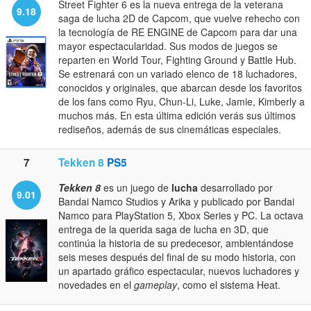
Street Fighter 6 es la nueva entrega de la veterana
9.18
saga de lucha 2D de Capcom, que vuelve rehecho con
la tecnología de RE ENGINE de Capcom para dar una
mayor espectacularidad. Sus modos de juegos se
reparten en World Tour, Fighting Ground y Battle Hub.
Se estrenará con un variado elenco de 18 luchadores,
conocidos y originales, que abarcan desde los favoritos
de los fans como Ryu, Chun-Li, Luke, Jamie, Kimberly a
muchos más. En esta última edición verás sus últimos
rediseños, además de sus cinemáticas especiales.
7
Tekken 8
PS5
Tekken 8
es un juego de
lucha
desarrollado por
9.01
Bandai Namco Studios y Arika y publicado por Bandai
Namco para PlayStation 5, Xbox Series y PC. La octava
entrega de la querida saga de lucha en 3D, que
continúa la historia de su predecesor, ambientándose
seis meses después del final de su modo historia, con
un apartado gráfico espectacular, nuevos luchadores y
novedades en el
gameplay
, como el sistema Heat.