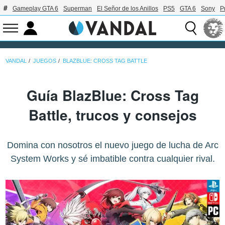
Gameplay GTA 6
Superman
El Señor de los Anillos
PS5
GTA 6
Sony
P
VANDAL
JUEGOS
BLAZBLUE: CROSS TAG BATTLE
Guía BlazBlue: Cross Tag
Battle, trucos y consejos
Domina con nosotros el nuevo juego de lucha de Arc
System Works y sé imbatible contra cualquier rival.