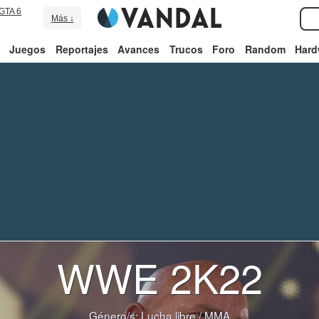
GTA 6
Más ↓
Juegos
Reportajes
Avances
Trucos
Foro
Random
Hard
WWE 2K22
Género/s:
Lucha libre
/
MMA