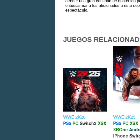
ofrecer una gran cantidad de contenido p
entusiasmar a los aficionados a este dep
espectáculo.
JUEGOS RELACIONA
WWE 2K26
WWE 2K25
PS5
PC
Switch2
XSX
PS5
PC
XSX
XBOne
Andr
iPhone
Swit