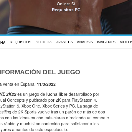
Online: Sí
Requisitos PC
REQUISITOS
NOTICIAS
AVANCES
ANÁLISIS
IMÁGENES
VÍDEO
CHA
NFORMACIÓN DEL JUEGO
la venta en España:
11/3/2022
WE 2K22
es un juego de
lucha libre
desarrollado por
sual Concepts y publicado por 2K para PlayStation 4,
ayStation 5, Xbox One, Xbox Series y PC. La saga de
estling
de 2K Sports vuelve tras un parón de más de dos
os con las ideas mucho más claras ofreciendo un combate
s rápido y muchísimo contenido para satisfacer a los
yores amantes de este espectáculo.