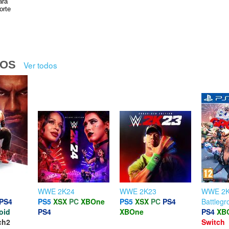
ara
orte
DOS
Ver todos
WWE 2K24
WWE 2K23
WWE 2
PS4
PS5
XSX
PC
XBOne
PS5
XSX
PC
PS4
Battleg
oid
PS4
XBOne
PS4
XB
ch2
Switch