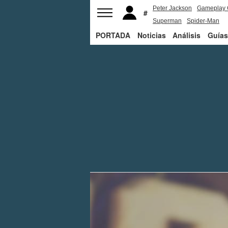
Peter Jackson
Gameplay 
Superman
Spider-Man
PORTADA
Noticias
Análisis
Guías