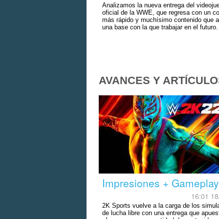
Analizamos la nueva entrega del videoju
oficial de la WWE, que regresa con un 
más rápido y muchísimo contenido que a
una base con la que trabajar en el futuro.
AVANCES Y ARTÍCULO
Impresiones + Gameplay
16:01 18
2K Sports vuelve a la carga de los simul
de lucha libre con una entrega que apues