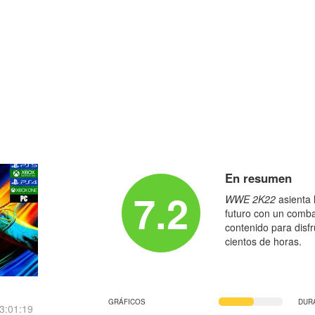
En resumen
7.2
WWE 2K22
asienta 
futuro con un comba
contenido para disfr
cientos de horas.
GRÁFICOS
DUR
3:01:19