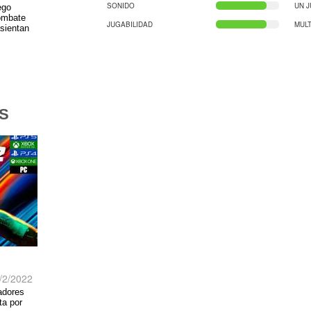
SONIDO
UN 
ego
combate
JUGABILIDAD
MUL
sientan
S
/2/2022
adores
ta por