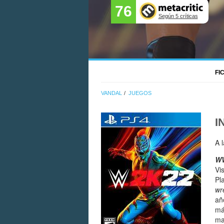
76
Según 5 críticas
FI
VANDAL
JUEGOS
I
A 
W
Vi
Pl
wr
añ
má
ma