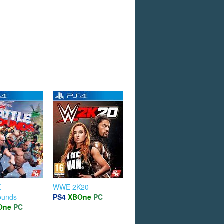
K
WWE 2K20
rounds
PS4
XBOne
PC
One
PC