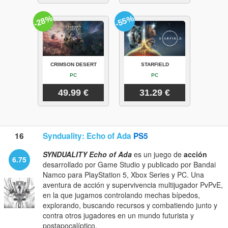
-28%
-55%
CRIMSON DESERT
STARFIELD
PC
PC
49.99 €
31.29 €
16
Synduality: Echo of Ada
PS5
SYNDUALITY Echo of Ada
es un juego de
acción
6.75
desarrollado por Game Studio y publicado por Bandai
Namco para PlayStation 5, Xbox Series y PC. Una
aventura de acción y supervivencia multijugador PvPvE,
en la que jugamos controlando mechas bípedos,
explorando, buscando recursos y combatiendo junto y
contra otros jugadores en un mundo futurista y
postapocalíptico.