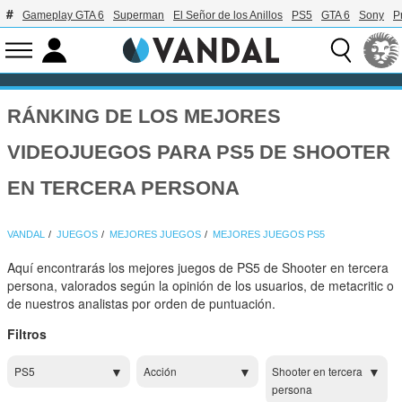
Gameplay GTA 6
Superman
El Señor de los Anillos
PS5
GTA 6
Sony
P
RÁNKING DE LOS MEJORES
VIDEOJUEGOS PARA PS5 DE SHOOTER
EN TERCERA PERSONA
VANDAL
JUEGOS
MEJORES JUEGOS
MEJORES JUEGOS PS5
Aquí encontrarás los mejores juegos de PS5 de Shooter en tercera
persona, valorados según la opinión de los usuarios, de metacritic o
de nuestros analistas por orden de puntuación.
Filtros
PS5
Acción
Shooter en tercera
persona