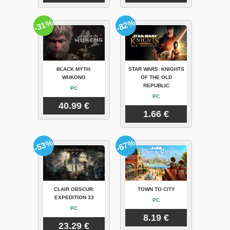
-31%
-82%
BLACK MYTH:
STAR WARS: KNIGHTS
WUKONG
OF THE OLD
REPUBLIC
PC
PC
40.99 €
1.66 €
-53%
-67%
CLAIR OBSCUR:
TOWN TO CITY
EXPEDITION 33
PC
PC
8.19 €
23.29 €