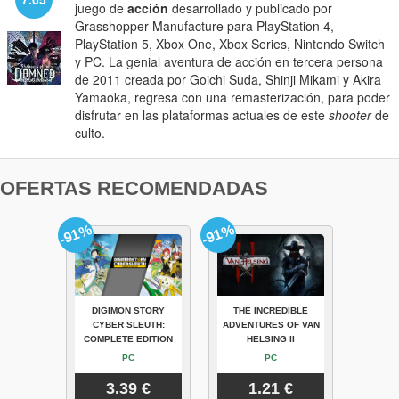
juego de
acción
desarrollado y publicado por
Grasshopper Manufacture para PlayStation 4,
PlayStation 5, Xbox One, Xbox Series, Nintendo Switch
y PC. La genial aventura de acción en tercera persona
de 2011 creada por Goichi Suda, Shinji Mikami y Akira
Yamaoka, regresa con una remasterización, para poder
disfrutar en las plataformas actuales de este
shooter
de
culto.
OFERTAS RECOMENDADAS
-91%
-91%
DIGIMON STORY
THE INCREDIBLE
CYBER SLEUTH:
ADVENTURES OF VAN
COMPLETE EDITION
HELSING II
PC
PC
3.39 €
1.21 €