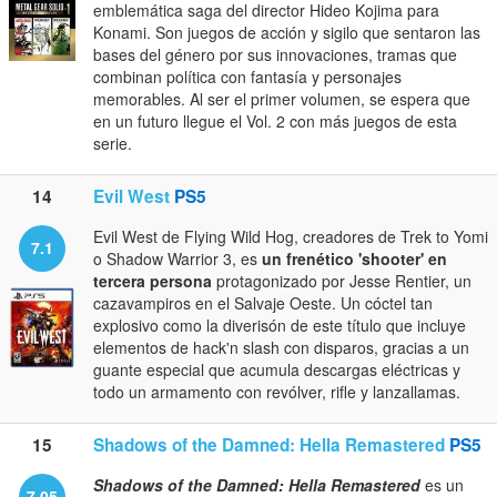
emblemática saga del director Hideo Kojima para
Konami. Son juegos de acción y sigilo que sentaron las
bases del género por sus innovaciones, tramas que
combinan política con fantasía y personajes
memorables. Al ser el primer volumen, se espera que
en un futuro llegue el Vol. 2 con más juegos de esta
serie.
14
Evil West
PS5
Evil West de Flying Wild Hog, creadores de Trek to Yomi
7.1
o Shadow Warrior 3, es
un frenético 'shooter' en
tercera persona
protagonizado por Jesse Rentier, un
cazavampiros en el Salvaje Oeste. Un cóctel tan
explosivo como la diverisón de este título que incluye
elementos de hack'n slash con disparos, gracias a un
guante especial que acumula descargas eléctricas y
todo un armamento con revólver, rifle y lanzallamas.
15
Shadows of the Damned: Hella Remastered
PS5
Shadows of the Damned: Hella Remastered
es un
7.05