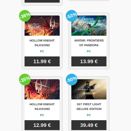
-38%
-53%
HOLLOW KNIGHT:
AVATAR: FRONTIERS
SILKSONG
OF PANDORA
PC
PC
11.99 €
13.99 €
-35%
-50%
HOLLOW KNIGHT:
007 FIRST LIGHT
SILKSONG
DELUXE EDITION
PC
PC
12.99 €
39.49 €