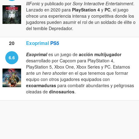
IllFonic
y publicado por
Sony Interactive Entertainment
.
Lanzado en 2020 para
PlayStation 4
y
PC
, el juego
ofrece una experiencia intensa y competitiva donde los
jugadores pueden asumir el rol de un soldado de élite o
del temible Depredador.
20
Exoprimal
PS5
Exoprimal
es un juego de
acción multijugador
6.6
desarrollado por Capcom para PlayStation 4,
PlayStation 5, Xbox One, Xbox Series y PC. Estamos
ante un
hero shooter
en el que tenemos que formar
equipo con otros jugadores equipados con
exoarmaduras
para combatir abundantes y peligrosas
oleadas de
dinosaurios
.