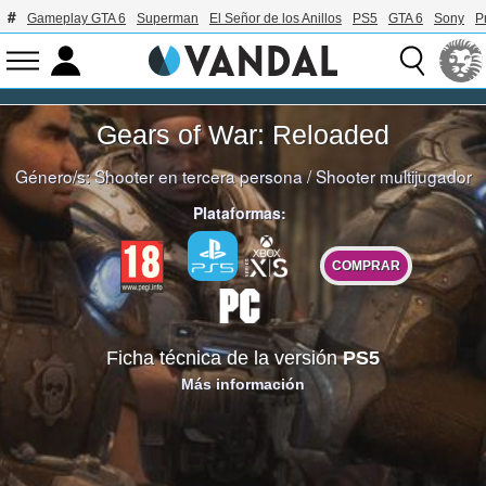
Gameplay GTA 6
Superman
El Señor de los Anillos
PS5
GTA 6
Sony
P
Gears of War: Reloaded
Género/s:
Shooter en tercera persona
/
Shooter multijugador
Plataformas:
COMPRAR
Ficha técnica de la versión
PS5
Más información