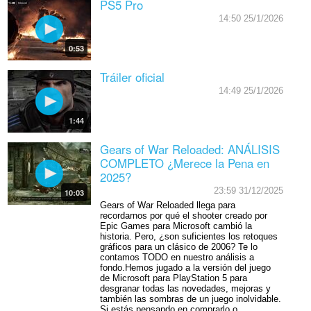
PS5 Pro
14:50 25/1/2026
0:53
Tráiler oficial
14:49 25/1/2026
1:44
Gears of War Reloaded: ANÁLISIS
COMPLETO ¿Merece la Pena en
2025?
23:59 31/12/2025
10:03
Gears of War Reloaded llega para
recordarnos por qué el shooter creado por
Epic Games para Microsoft cambió la
historia. Pero, ¿son suficientes los retoques
gráficos para un clásico de 2006? Te lo
contamos TODO en nuestro análisis a
fondo.Hemos jugado a la versión del juego
de Microsoft para PlayStation 5 para
desgranar todas las novedades, mejoras y
también las sombras de un juego inolvidable.
Si estás pensando en comprarlo o