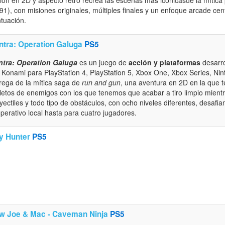
91), con misiones originales, múltiples finales y un enfoque arcade cent
tuación.
ntra: Operation Galuga
PS5
tra: Operation Galuga
es un juego de
acción y plataformas
desarro
 Konami para PlayStation 4, PlayStation 5, Xbox One, Xbox Series, Ni
rega de la mítica saga de
run and gun
, una aventura en 2D en la que 
letos de enemigos con los que tenemos que acabar a tiro limpio mien
yectiles y todo tipo de obstáculos, con ocho niveles diferentes, desafian
perativo local hasta para cuatro jugadores.
ty Hunter
PS5
w Joe & Mac - Caveman Ninja
PS5