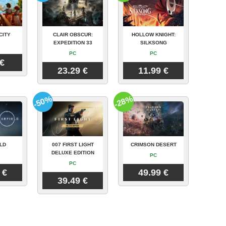
CITY
CLAIR OBSCUR:
HOLLOW KNIGHT:
EXPEDITION 33
SILKSONG
PC
PC
 €
23.29 €
11.99 €
-50%
-28%
LD
007 FIRST LIGHT
CRIMSON DESERT
DELUXE EDITION
PC
PC
 €
49.99 €
39.49 €