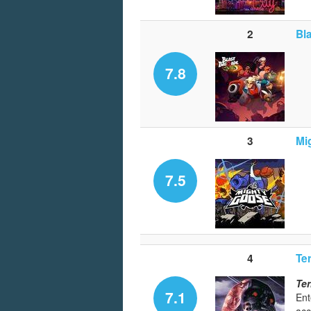
2
Bla
7.8
3
Mi
7.5
4
Te
Ter
7.1
Ent
acc