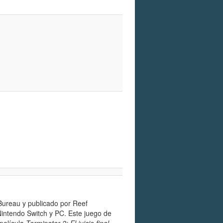
Bureau y publicado por Reef
Nintendo Switch y PC. Este juego de
 película
Terminator 2: El juicio final