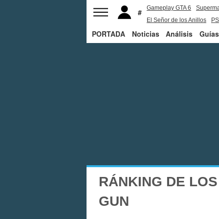
Gameplay GTA 6
Superm
El Señor de los Anillos
PS
PORTADA
Noticias
Análisis
Guías
RÁNKING DE LOS
GUN