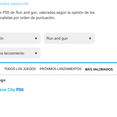
JORES JUEGOS PS5
e PS5 de Run and gun, valorados según la opinión de los
analistas por orden de puntuación.
ón
Run and gun
ha lanzamiento
TODOS LOS JUEGOS
PRÓXIMOS LANZAMIENTOS
MÁS VALORADOS
ego
son City
PS5