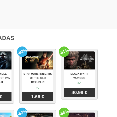
ADAS
-82%
-31%
DIBLE
STAR WARS: KNIGHTS
BLACK MYTH:
 OF VAN
OF THE OLD
WUKONG
 II
REPUBLIC
PC
PC
40.99 €
 €
1.66 €
-53%
-38%