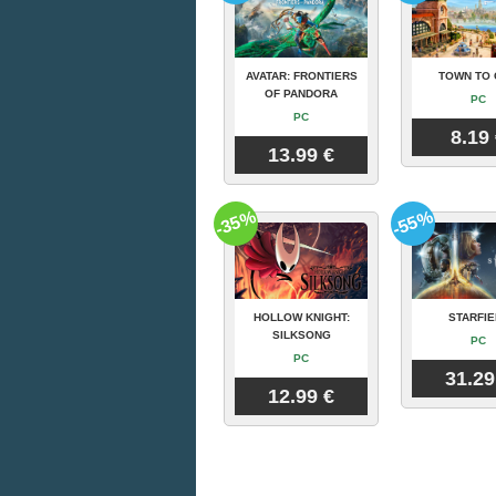
AVATAR: FRONTIERS
TOWN TO 
OF PANDORA
PC
PC
8.19
13.99 €
-35%
-55%
HOLLOW KNIGHT:
STARFIE
SILKSONG
PC
PC
31.29
12.99 €