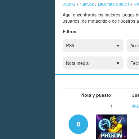
VANDAL
JUEGOS
MEJORES JUEGOS
ME
Aquí encontrarás los mejores juegos d
usuarios, de metacritic o de nuestros 
Filtros
PS5
Acci
Nota media
Fec
Nota y puesto
Ju
1
Pri
8