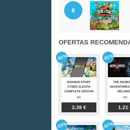
6
OFERTAS RECOMEND
-91%
-91%
DIGIMON STORY
THE INCRE
CYBER SLEUTH:
ADVENTURES
COMPLETE EDITION
HELSING
PC
PC
3.39 €
1.21
-53%
-67%