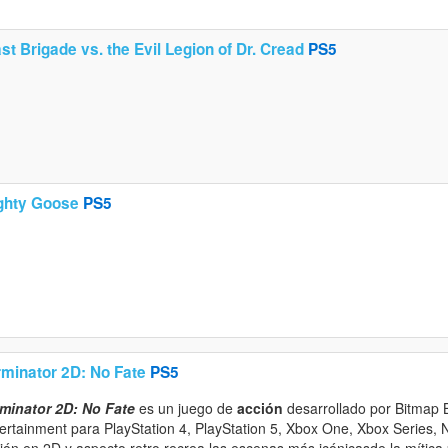
st Brigade vs. the Evil Legion of Dr. Cread
PS5
ghty Goose
PS5
rminator 2D: No Fate
PS5
minator 2D: No Fate
es un juego de
acción
desarrollado por Bitmap 
ertainment para PlayStation 4, PlayStation 5, Xbox One, Xbox Series, 
ión en 2D y aspecto retro recrea las escenas más icónicasde la mítica