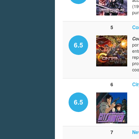
(19
pun
5
Co
Con
6.5
por
ent
rep
pro
coo
6
Ci
6.5
7
Ne