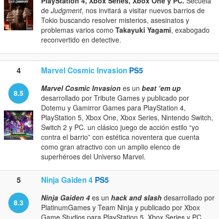
PlayStation 4, Xbox Series, Xbox One y PC.
Secuela
de
Judgment
, nos invitará a visitar nuevos barrios de
Tokio buscando resolver misterios, asesinatos y
problemas varios como
Takayuki Yagami
, exabogado
reconvertido en detective.
4
Marvel Cosmic Invasion
PS5
Marvel Cosmic Invasion
es un
beat ‘em up
8.5
desarrollado por Tribute Games y publicado por
Dotemu y Gamirror Games para PlayStation 4,
PlayStation 5, Xbox One, Xbox Series, Nintendo Switch,
Switch 2 y PC. un clásico juego de acción estilo “yo
contra el barrio” con estética noventera que cuenta
como gran atractivo con un amplio elenco de
superhéroes del Universo Marvel.
5
Ninja Gaiden 4
PS5
Ninja Gaiden 4
es un
hack and slash
desarrollado por
8.3
PlatinumGames y Team Ninja y publicado por Xbox
Game Studios para PlayStation 5, Xbox Series y PC.