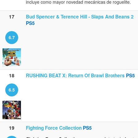
incluye como mayor novedad mecánicas de roguelite.
17
Bud Spencer & Terence Hill - Slaps And Beans 2
PS5
6.7
18
RUSHING BEAT X: Return Of Brawl Brothers
PS5
6.5
19
Fighting Force Collection
PS5