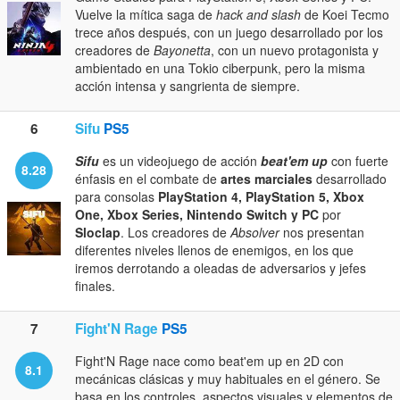
Vuelve la mítica saga de
hack and slash
de Koei Tecmo
trece años después, con un juego desarrollado por los
creadores de
Bayonetta
, con un nuevo protagonista y
ambientado en una Tokio ciberpunk, pero la misma
acción intensa y sangrienta de siempre.
6
Sifu
PS5
Sifu
es un videojuego de acción
beat'em up
con fuerte
8.28
énfasis en el combate de
artes marciales
desarrollado
para consolas
PlayStation 4, PlayStation 5, Xbox
One, Xbox Series, Nintendo Switch y PC
por
Sloclap
. Los creadores de
Absolver
nos presentan
diferentes niveles llenos de enemigos, en los que
iremos derrotando a oleadas de adversarios y jefes
finales.
7
Fight'N Rage
PS5
Fight'N Rage nace como beat'em up en 2D con
8.1
mecánicas clásicas y muy habituales en el género. Se
basa en los controles, aspectos visuales y elementos de