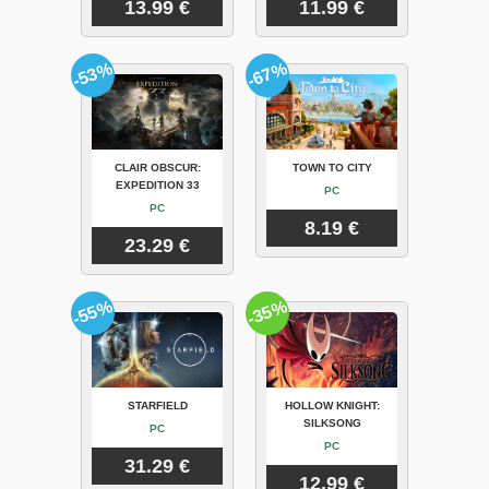
13.99 €
11.99 €
-53%
-67%
CLAIR OBSCUR:
TOWN TO CITY
EXPEDITION 33
PC
PC
8.19 €
23.29 €
-55%
-35%
STARFIELD
HOLLOW KNIGHT:
SILKSONG
PC
PC
31.29 €
12.99 €