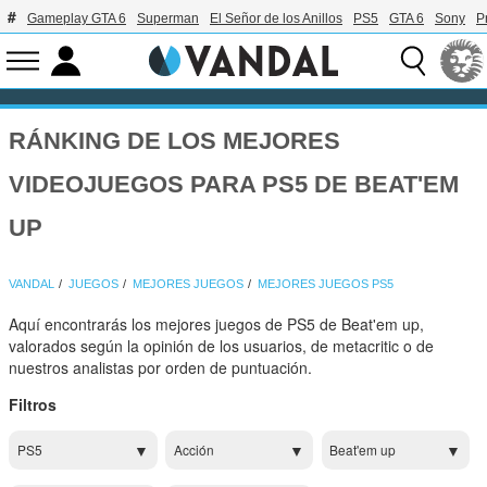
Gameplay GTA 6
Superman
El Señor de los Anillos
PS5
GTA 6
Sony
P
RÁNKING DE LOS MEJORES
VIDEOJUEGOS PARA PS5 DE BEAT'EM
UP
VANDAL
JUEGOS
MEJORES JUEGOS
MEJORES JUEGOS PS5
Aquí encontrarás los mejores juegos de PS5 de Beat'em up,
valorados según la opinión de los usuarios, de metacritic o de
nuestros analistas por orden de puntuación.
Filtros
PS5
Acción
Beat'em up