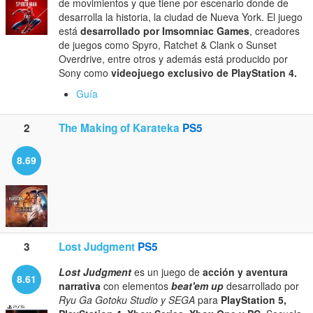
de movimientos y que tiene por escenario donde de
desarrolla la historia, la ciudad de Nueva York. El juego
está
desarrollado por Imsomniac Games
, creadores
de juegos como Spyro, Ratchet & Clank o Sunset
Overdrive, entre otros y además está producido por
Sony como
videojuego exclusivo de PlayStation 4.
Guía
2
The Making of Karateka
PS5
8.69
3
Lost Judgment
PS5
Lost Judgment
es un juego de
acción y aventura
8.61
narrativa
con elementos
beat'em up
desarrollado por
Ryu Ga Gotoku Studio y SEGA
para
PlayStation 5,