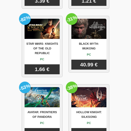
3.39 €
1.21 €
-82%
-31%
STAR WARS: KNIGHTS
BLACK MYTH:
OF THE OLD
WUKONG
REPUBLIC
PC
PC
40.99 €
1.66 €
-53%
-38%
AVATAR: FRONTIERS
HOLLOW KNIGHT:
OF PANDORA
SILKSONG
PC
PC