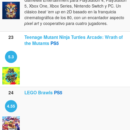
GameMill Entertainment para PlayStation 4, PlayStation
5, Xbox One, Xbox Series, Nintendo Switch y PC. Un
clásico
beat 'em up
en 2D basado en la franquicia
cinematográfica de los 80, con un encantador aspecto
pixel art
y cooperativo para cuatro jugadores.
23
Teenage Mutant Ninja Turtles Arcade: Wrath of
the Mutants
PS5
5.3
24
LEGO Brawls
PS5
4.55