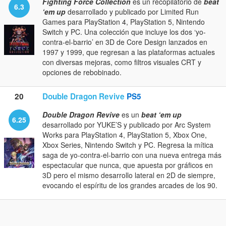
Fighting Force Collection
es un recopilatorio de
beat
6.3
‘em up
desarrollado y publicado por Limited Run
Games para PlayStation 4, PlayStation 5, Nintendo
Switch y PC. Una colección que incluye los dos ‘yo-
contra-el-barrio’ en 3D de Core Design lanzados en
1997 y 1999, que regresan a las plataformas actuales
con diversas mejoras, como filtros visuales CRT y
opciones de rebobinado.
20
Double Dragon Revive
PS5
Double Dragon Revive
es un
beat ‘em up
6.25
desarrollado por YUKE’S y publicado por Arc System
Works para PlayStation 4, PlayStation 5, Xbox One,
Xbox Series, Nintendo Switch y PC. Regresa la mítica
saga de yo-contra-el-barrio con una nueva entrega más
espectacular que nunca, que apuesta por gráficos en
3D pero el mismo desarrollo lateral en 2D de siempre,
evocando el espíritu de los grandes arcades de los 90.