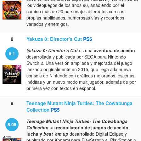
los videojuegos de los años 90, añadiendo por el
camino más de 20 personajes diferentes con sus
propias habilidades, numerosas vías y recorridos
variados y enemigos.
8
Yakuza 0: Director's Cut
PS5
Yakuza 0: Director’s Cut
es una
aventura de acción
8.1
desarrollada y publicada por SEGA para Nintendo
Switch 2. Una versión ampliada y mejorada del juego
lanzado originalmente en 2015, que llega a la nueva
consola de Nintendo con gráficos mejorados, escenas
inéditas y un nuevo modo multijugador, además de por
primera vez con textos en español.
9
Teenage Mutant Ninja Turtles: The Cowabunga
Collection
PS5
Teenage Mutant Ninja Turtles: The Cowabunga
8.05
Collection
un
recopilatorio de juegos de acción,
lucha y
beat 'em up
desarrollado Digital Eclipse y
publicado por Konami para PlayStation 4, PlayStation 5,