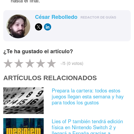
hasta el final.
César Rebolledo
REDACTOR DE GUÍAS
¿Te ha gustado el artículo?
-
/5 (
0
votos)
ARTÍCULOS RELACIONADOS
Prepara la cartera: todos estos
juegos llegan esta semana y hay
para todos los gustos
Lies of P también tendrá edición
física en Nintendo Switch 2 y
llegará a España gracias a