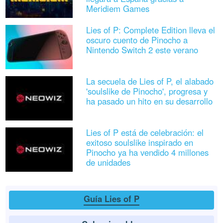
Meridiem Games
Lies of P: Complete Edition lleva el
oscuro cuento de Pinocho a
Nintendo Switch 2 este verano
La secuela de Lies of P, el alabado
'soulslike de Pinocho', progresa y
ha pasado un hito en su desarrollo
Lies of P está de celebración: el
exitoso soulslike inspirado en
Pinocho ya ha vendido 4 millones
de unidades
Guía Lies of P