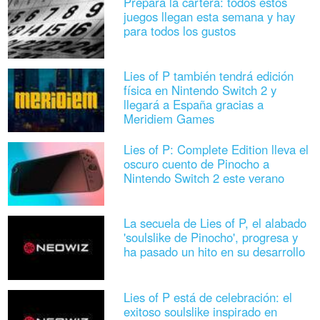
Prepara la cartera: todos estos
juegos llegan esta semana y hay
para todos los gustos
Lies of P también tendrá edición
física en Nintendo Switch 2 y
llegará a España gracias a
Meridiem Games
Lies of P: Complete Edition lleva el
oscuro cuento de Pinocho a
Nintendo Switch 2 este verano
La secuela de Lies of P, el alabado
'soulslike de Pinocho', progresa y
ha pasado un hito en su desarrollo
Lies of P está de celebración: el
exitoso soulslike inspirado en