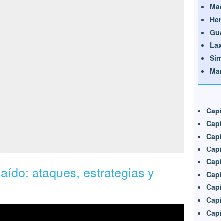
Mae
Her
Gua
Lax
Si
Mar
Capí
Capí
Capí
Capí
Capí
aído: ataques, estrategias y
Capí
Capí
Capí
Capí