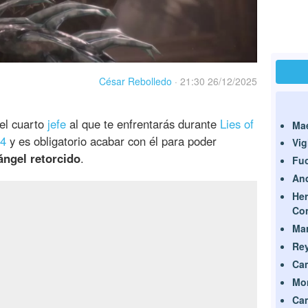
César Rebolledo
·
21:30 26/12/2025
el cuarto
jefe
al que te enfrentarás durante
Lies of
Mae
 4
y es obligatorio acabar con él para poder
Vig
ángel retorcido
.
Fuo
And
Her
Co
Mar
Rey
Ca
Mon
Cam