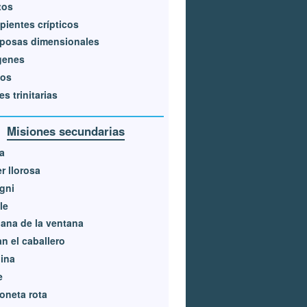
tos
pientes crípticos
iposas dimensionales
genes
los
es trinitarias
Misiones secundarias
a
r llorosa
gni
le
ana de la ventana
an el caballero
ina
e
oneta rota