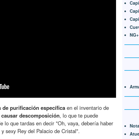
Capí
Capí
Capí
Cuev
NG+
Arma
de purificación específica
en el inventario de
e
causar descomposición
, lo que te puede
e lo que tardas en decir "Oh, vaya, debería haber
Nota
 y sexy Rey del Palacio de Cristal".
Atu