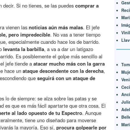
Ges
 decir. Si no tienes, se las puedes
comprar a
Reci
Mar
Imá
ora vienen las
noticias aún más malas
. El jefe
Vini
le, pero impredecible
. No vas a tener tiempo
Llav
aque, especialmente cuando hace los de barrido.
do
levanta la barbilla
, a va a dar un latigazo
rrido. Es posiblemente el golpe más sencillo al
el jefe tiende a
atacar mucho más con la garra
Tom
que hace un
ataque descendente con la derecha
,
Muje
á escondiendo que
seguirá con un ataque de
Veni
Ceci
Anci
s lo de siempre: se alza sobre las patas y se
Juli
d es que es más fácil apartarte que otra cosa. El
Adel
erte al lado opuesto de tu Espectro
. Aunque
Bell
iteralmente, tiene uno diseñado para moverse
Mari
uivarás la mayoría. Eso sí,
procura golpearle por