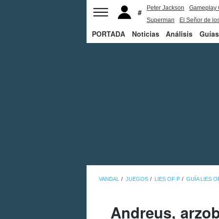
Peter Jackson
Gameplay 
Superman
El Señor de los
PORTADA
Noticias
Análisis
Guías
VANDAL
JUEGOS
LIES OF P
GUÍA LIES O
Andreus, arzob