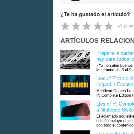
¿Te ha gustado el artículo?
-
/5 (
0
vo
ARTÍCULOS RELACIO
Prepara la carte
hay para todos l
¿Ya no salen buenos 
la semana del 3 al 9 
Lies of P también
llegará a Españ
Meridiem Games ha con
P: Complete Edition 
Lies of P: Compl
a Nintendo Switc
El aclamado soulslike
edición incluye el ju
con todo el contenido
La secuela de Lie