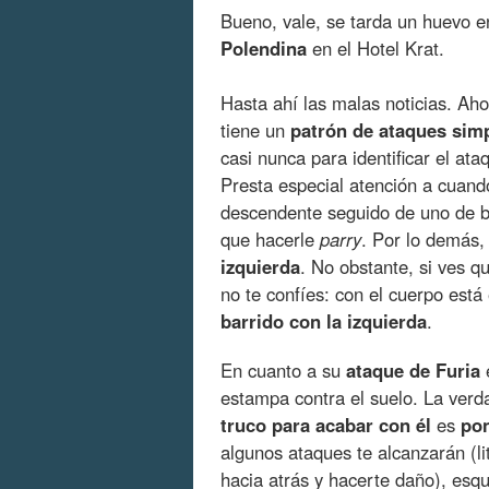
Bueno, vale, se tarda un huevo en
Polendina
en el Hotel Krat.
Hasta ahí las malas noticias. Ah
tiene un
patrón de ataques simp
casi nunca para identificar el at
Presta especial atención a cuan
descendente seguido de uno de ba
que hacerle
parry
. Por lo demás, 
izquierda
. No obstante, si ves 
no te confíes: con el cuerpo est
barrido con la izquierda
.
En cuanto a su
ataque de Furia
e
estampa contra el suelo. La verda
truco para acabar con él
es
pon
algunos ataques te alcanzarán (l
hacia atrás y hacerte daño), esq