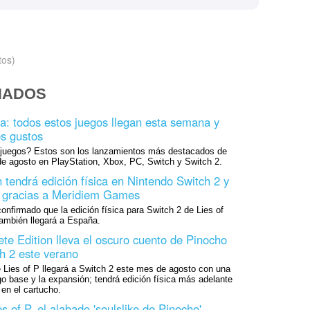
tos)
NADOS
ra: todos estos juegos llegan esta semana y
os gustos
juegos? Estos son los lanzamientos más destacados de
de agosto en PlayStation, Xbox, PC, Switch y Switch 2.
 tendrá edición física en Nintendo Switch 2 y
a gracias a Meridiem Games
firmado que la edición física para Switch 2 de Lies of
también llegará a España.
ete Edition lleva el oscuro cuento de Pinocho
h 2 este verano
 Lies of P llegará a Switch 2 este mes de agosto con una
ego base y la expansión; tendrá edición física más adelante
 en el cartucho.
s of P, el alabado 'soulslike de Pinocho',