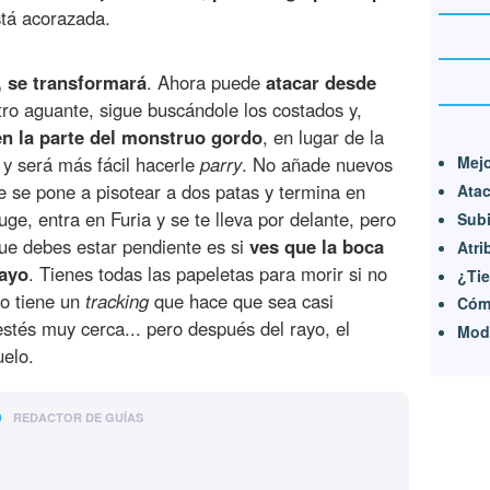
stá acorazada.
, se transformará
. Ahora puede
atacar desde
tro aguante, sigue buscándole los costados y,
en la parte del monstruo gordo
, en lugar de la
 y será más fácil hacerle
parry
. No añade nuevos
Mejo
 se pone a pisotear a dos patas y termina en
Atac
uge, entra en Furia y se te lleva por delante, pero
Subi
que debes estar pendiente es si
ves que la boca
Atri
rayo
. Tienes todas las papeletas para morir si no
¿Tie
yo tiene un
tracking
que hace que sea casi
Cómo
stés muy cerca... pero después del rayo, el
Modo
uelo.
o
REDACTOR DE GUÍAS