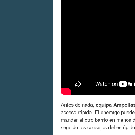
Antes de nada,
equipa Ampollas 
acceso rápido. El enemigo pued
mandar al otro barrio en menos d
seguido los consejos del estúpido