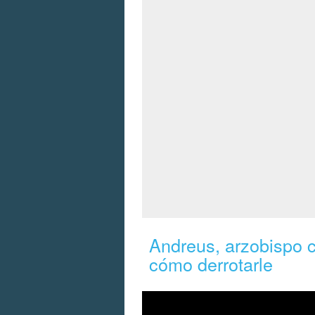
Andreus, arzobispo c
cómo derrotarle