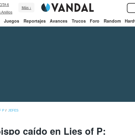
GTA 6
Más ↓
 Anillos
Juegos
Reportajes
Avances
Trucos
Foro
Random
Hard
F P
JEFES
ispo caído en Lies of P: