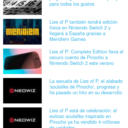
para todos los gustos
Lies of P también tendrá edición
física en Nintendo Switch 2 y
llegará a España gracias a
Meridiem Games
Lies of P: Complete Edition lleva el
oscuro cuento de Pinocho a
Nintendo Switch 2 este verano
La secuela de Lies of P, el alabado
'soulslike de Pinocho', progresa y
ha pasado un hito en su desarrollo
Lies of P está de celebración: el
exitoso soulslike inspirado en
Pinocho ya ha vendido 4 millones
de unidades