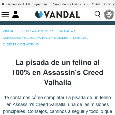
Gameplay GTA 6
Superman
El Señor de los Anillos
PS5
GTA 6
Sony
P
VANDAL
JUEGOS
ASSASSIN'S CREED VALHALLA
GUÍA ASSASSIN'S CREED VALHALLA
MISIONES PRINCIPALES
EL DESTINO DEL ALTÍSIMO
La pisada de un felino al
100% en Assassin's Creed
Valhalla
Te contamos cómo completar La pisada de un felino
en Assassin's Creed Valhalla, una de las misiones
principales. Consejos, caminos a seguir y todo lo que