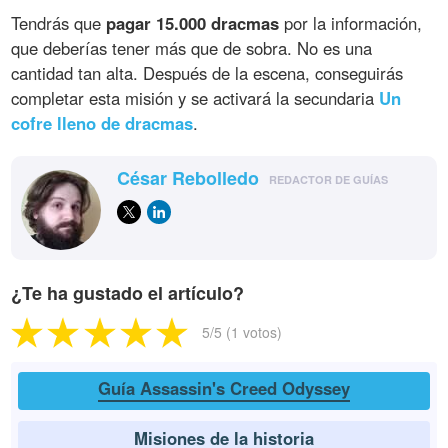
Tendrás que
pagar 15.000 dracmas
por la información,
que deberías tener más que de sobra. No es una
cantidad tan alta. Después de la escena, conseguirás
completar esta misión y se activará la secundaria
Un
cofre lleno de dracmas
.
César Rebolledo
REDACTOR DE GUÍAS
¿Te ha gustado el artículo?
5
/5 (
1
votos)
Guía Assassin's Creed Odyssey
Misiones de la historia