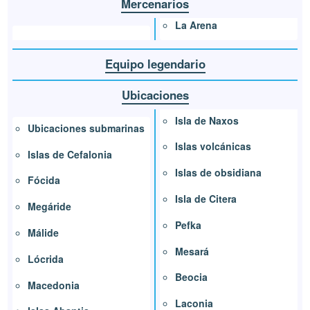
Mercenarios
La Arena
Equipo legendario
Ubicaciones
Isla de Naxos
Ubicaciones submarinas
Islas volcánicas
Islas de Cefalonia
Islas de obsidiana
Fócida
Isla de Citera
Megáride
Pefka
Málide
Mesará
Lócrida
Beocia
Macedonia
Laconia