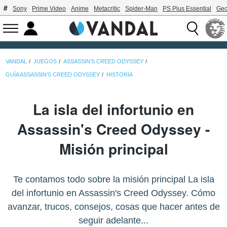
Sony
Prime Video
Anime
Metacritic
Spider-Man
PS Plus Essential
Geo
VANDAL
JUEGOS
ASSASSIN'S CREED ODYSSEY
GUÍA ASSASSIN'S CREED ODYSSEY
HISTORIA
La isla del infortunio en
Assassin's Creed Odyssey -
Misión principal
Te contamos todo sobre la misión principal La isla
del infortunio en Assassin's Creed Odyssey. Cómo
avanzar, trucos, consejos, cosas que hacer antes de
seguir adelante...