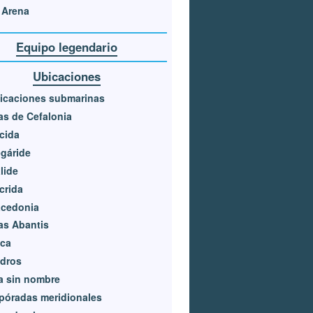
 Arena
Equipo legendario
Ubicaciones
icaciones submarinas
las de Cefalonia
cida
gáride
lide
crida
cedonia
las Abantis
ica
dros
la sin nombre
póradas meridionales