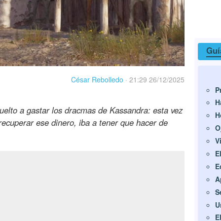
Guí
César Rebolledo
·
21:29 26/12/2025
P
H
uelto a gastar los dracmas de Kassandra: esta vez
H
ecuperar ese dinero, iba a tener que hacer de
O
V
E
E
A
S
U
E