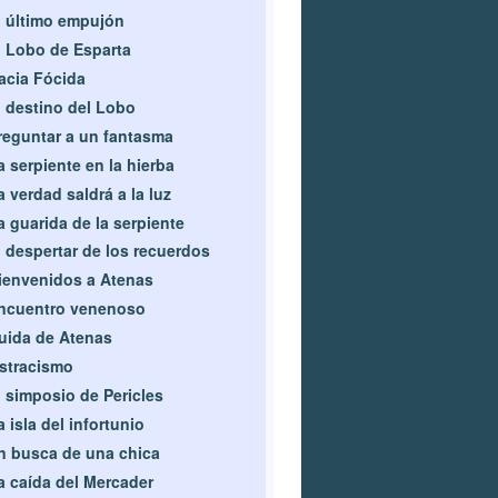
l último empujón
l Lobo de Esparta
acia Fócida
l destino del Lobo
reguntar a un fantasma
a serpiente en la hierba
a verdad saldrá a la luz
a guarida de la serpiente
l despertar de los recuerdos
ienvenidos a Atenas
ncuentro venenoso
uida de Atenas
stracismo
l simposio de Pericles
a isla del infortunio
n busca de una chica
a caída del Mercader