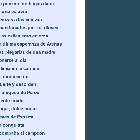
o primero, no hagas daño
i una palabra
enizas a las cenizas
bandonados por los dioses
 las calles enrojecieron
a última esperanza de Atenas
as plegarias de una madre
onerse al día
ilema en la cantera
l hundimiento
uerte y desorden
l bloqueo de Paros
rente unido
ogar, dulce hogar
eyes de Esparta
a conquista
compaña al campeón