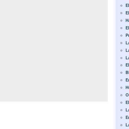
E
E
H
E
P
L
L
L
E
B
E
H
O
E
L
E
L