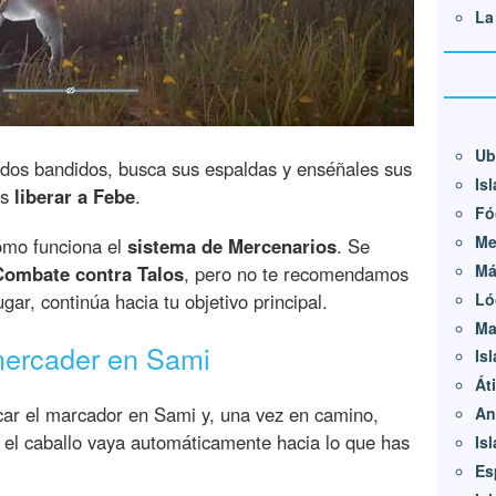
La
Ub
os bandidos, busca sus espaldas y enséñales sus
Is
es
liberar a Febe
.
Fó
Me
cómo funciona el
sistema de Mercenarios
. Se
Má
Combate contra Talos
, pero no te recomendamos
gar, continúa hacia tu objetivo principal.
Ló
Ma
 mercader en Sami
Is
Át
ocar el marcador en Sami y, una vez en camino,
An
el caballo vaya automáticamente hacia lo que has
Is
Es