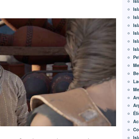
Is
.
Is
Is
Is
Is
Is
Isl
Pe
Me
Be
La
Me
Ar
Ar
Él
Ac
Co
Is