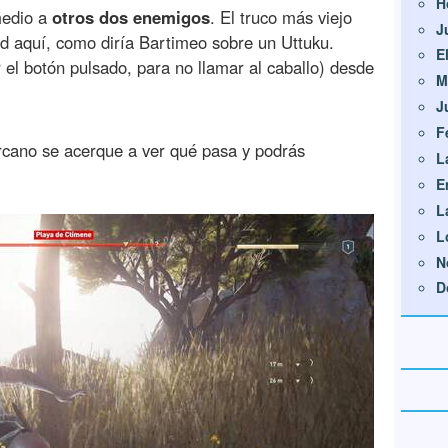
H
medio a
otros dos enemigos
. El truco más viejo
J
ad aquí, como diría Bartimeo sobre un Uttuku.
E
el botón pulsado, para no llamar al caballo) desde
M
J
F
rcano se acerque a ver qué pasa y podrás
L
E
L
L
N
D