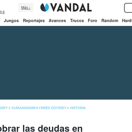
Más ↓
A 6
Juegos
Reportajes
Avances
Trucos
Foro
Random
Hard
SSEY
GUÍA ASSASSIN'S CREED ODYSSEY
HISTORIA
obrar las deudas en