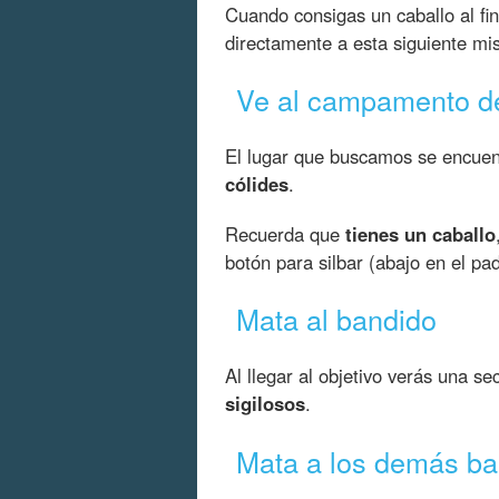
Cuando consigas un caballo al fi
directamente a esta siguiente mis
Ve al campamento de
El lugar que buscamos se encuent
cólides
.
Recuerda que
tienes un caballo
botón para silbar (abajo en el pa
Mata al bandido
Al llegar al objetivo verás una s
sigilosos
.
Mata a los demás ba