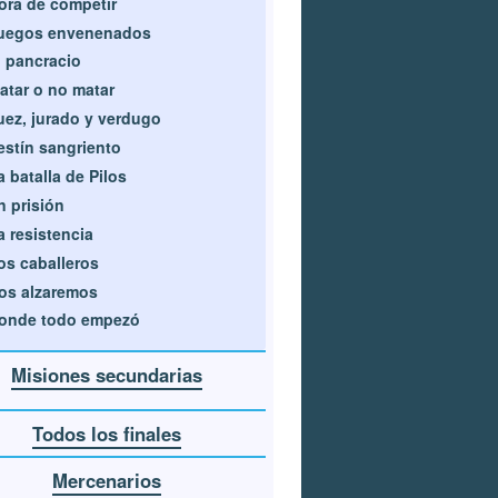
ora de competir
uegos envenenados
l pancracio
atar o no matar
uez, jurado y verdugo
estín sangriento
a batalla de Pilos
n prisión
a resistencia
os caballeros
os alzaremos
onde todo empezó
Misiones secundarias
Todos los finales
Mercenarios