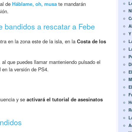
L
nal de
Háblame, oh, musa
te mandarán
ión.
N
C
 bandidos a rescatar a Febe
A
Y
ra en la zona este de la isla, en la
Costa de los
L
L
P
, al que puedes llamar manteniendo pulsado el
D
d en la versión de PS4.
E
M
E
F
ecuencia y se
activará el tutorial de asesinatos
H
R
L
ndidos
A