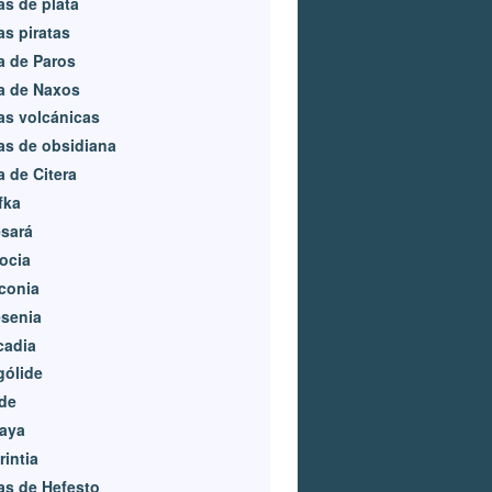
las de plata
las piratas
la de Paros
la de Naxos
las volcánicas
las de obsidiana
a de Citera
fka
sará
ocia
conia
senia
cadia
gólide
ide
aya
rintia
las de Hefesto