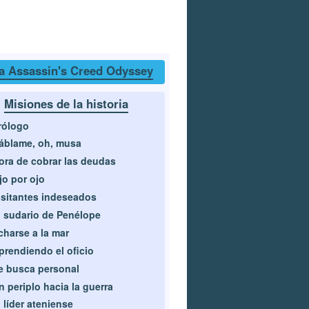
a Assassin's Creed Odyssey
Misiones de la historia
rólogo
áblame, oh, musa
ora de cobrar las deudas
jo por ojo
isitantes indeseados
l sudario de Penélope
charse a la mar
prendiendo el oficio
e busca personal
n periplo hacia la guerra
l líder ateniense