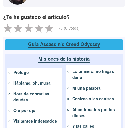
¿Te ha gustado el artículo?
-
/5 (
0
votos)
Guía Assassin's Creed Odyssey
Misiones de la historia
Lo primero, no hagas
Prólogo
daño
Háblame, oh, musa
Ni una palabra
Hora de cobrar las
Cenizas a las cenizas
deudas
Abandonados por los
Ojo por ojo
dioses
Visitantes indeseados
Y las calles