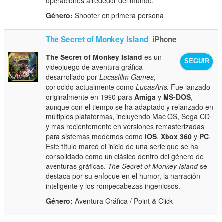
operaciones alrededor del mundo.
Género:
Shooter en primera persona
The Secret of Monkey Island
iPhone
The Secret of Monkey Island
es un
SEGUIR
videojuego de aventura gráfica
desarrollado por
Lucasfilm Games
,
conocido actualmente como
LucasArts
. Fue lanzado
originalmente en 1990 para
Amiga
y
MS-DOS
,
aunque con el tiempo se ha adaptado y relanzado en
múltiples plataformas, incluyendo Mac OS, Sega CD
y más recientemente en versiones remasterizadas
para sistemas modernos como
iOS
,
Xbox 360
y
PC
.
Este título marcó el inicio de una serie que se ha
consolidado como un clásico dentro del género de
aventuras gráficas.
The Secret of Monkey Island
se
destaca por su enfoque en el humor, la narración
inteligente y los rompecabezas ingeniosos.
Género:
Aventura Gráfica / Point & Click