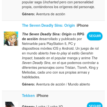
popular saga
Uncharted
pero con personalidad
propia, contándonos los orígenes del personaje.
Género:
Aventura de acción
The Seven Deadly Sins: Origin
iPhone
The Seven Deadly Sins: Origin
es
RPG
SEGUIR
de acción
desarrollado y publicado por
Netmarble para PlayStation 5, PC y
dispositivos móviles iOS y Android. Un juego de rol
en mundo abierto
free-to-play
al estilo
Genshin
Impact
, basado en el popular manga y anime
The
Seven Deadly Sins
, en el que podemos controlar a
diferentes personajes como Tristan, Tioreh, King y
Meliodas, cada uno con sus propias armas y
habilidades.
Género:
Aventura de acción / Mundo abierto
Tekken
iPhone
Género:
Lucha / Lucha 3D
SEGUIR