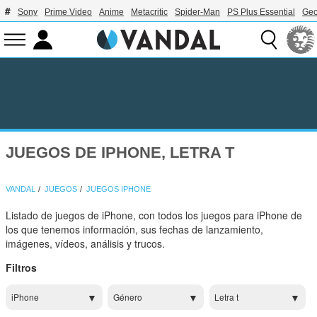
Sony
Prime Video
Anime
Metacritic
Spider-Man
PS Plus Essential
Geo
JUEGOS DE IPHONE, LETRA T
VANDAL
JUEGOS
JUEGOS IPHONE
Listado de juegos de iPhone, con todos los juegos para iPhone de
los que tenemos información, sus fechas de lanzamiento,
imágenes, vídeos, análisis y trucos.
Filtros
iPhone
Género
Letra t