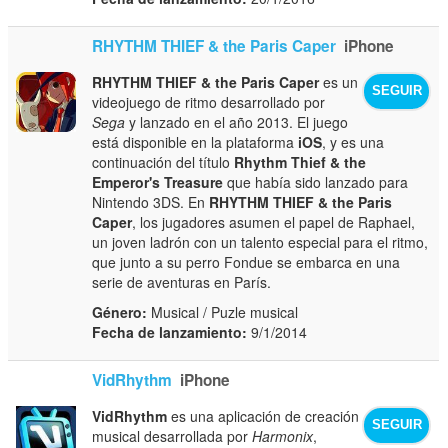
RHYTHM THIEF & the Paris Caper
iPhone
RHYTHM THIEF & the Paris Caper
es un
SEGUIR
videojuego de ritmo desarrollado por
Sega
y lanzado en el año 2013. El juego
está disponible en la plataforma
iOS
, y es una
continuación del título
Rhythm Thief & the
Emperor's Treasure
que había sido lanzado para
Nintendo 3DS. En
RHYTHM THIEF & the Paris
Caper
, los jugadores asumen el papel de Raphael,
un joven ladrón con un talento especial para el ritmo,
que junto a su perro Fondue se embarca en una
serie de aventuras en París.
Género:
Musical / Puzle musical
Fecha de lanzamiento:
9/1/2014
VidRhythm
iPhone
VidRhythm
es una aplicación de creación
SEGUIR
musical desarrollada por
Harmonix
,