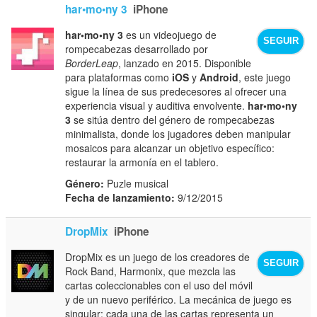
har•mo•ny 3
iPhone
har•mo•ny 3
es un videojuego de
SEGUIR
rompecabezas desarrollado por
BorderLeap
, lanzado en 2015. Disponible
para plataformas como
iOS
y
Android
, este juego
sigue la línea de sus predecesores al ofrecer una
experiencia visual y auditiva envolvente.
har•mo•ny
3
se sitúa dentro del género de rompecabezas
minimalista, donde los jugadores deben manipular
mosaicos para alcanzar un objetivo específico:
restaurar la armonía en el tablero.
Género:
Puzle musical
Fecha de lanzamiento:
9/12/2015
DropMix
iPhone
DropMix es un juego de los creadores de
SEGUIR
Rock Band, Harmonix, que mezcla las
cartas coleccionables con el uso del móvil
y de un nuevo periférico. La mecánica de juego es
singular: cada una de las cartas representa un