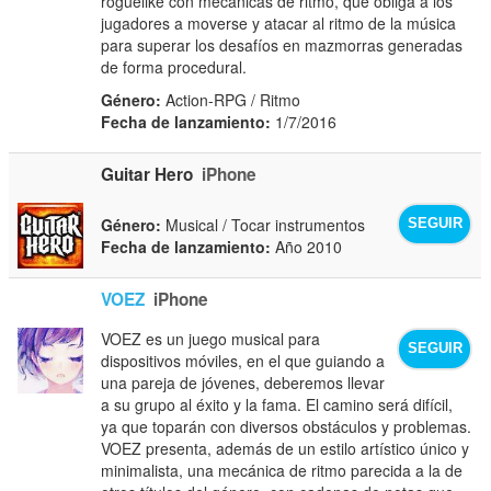
roguelike con mecánicas de ritmo, que obliga a los
jugadores a moverse y atacar al ritmo de la música
para superar los desafíos en mazmorras generadas
de forma procedural.
Género:
Action-RPG / Ritmo
Fecha de lanzamiento:
1/7/2016
Guitar Hero
iPhone
Género:
Musical / Tocar instrumentos
SEGUIR
Fecha de lanzamiento:
Año 2010
VOEZ
iPhone
VOEZ es un juego musical para
SEGUIR
dispositivos móviles, en el que guiando a
una pareja de jóvenes, deberemos llevar
a su grupo al éxito y la fama. El camino será difícil,
ya que toparán con diversos obstáculos y problemas.
VOEZ presenta, además de un estilo artístico único y
minimalista, una mecánica de ritmo parecida a la de