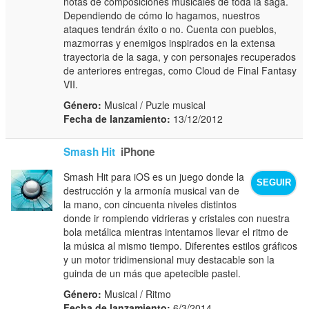
notas de composiciones musicales de toda la saga.
Dependiendo de cómo lo hagamos, nuestros
ataques tendrán éxito o no. Cuenta con pueblos,
mazmorras y enemigos inspirados en la extensa
trayectoria de la saga, y con personajes recuperados
de anteriores entregas, como Cloud de Final Fantasy
VII.
Género:
Musical / Puzle musical
Fecha de lanzamiento:
13/12/2012
Smash Hit
iPhone
Smash Hit para iOS es un juego donde la
SEGUIR
destrucción y la armonía musical van de
la mano, con cincuenta niveles distintos
donde ir rompiendo vidrieras y cristales con nuestra
bola metálica mientras intentamos llevar el ritmo de
la música al mismo tiempo. Diferentes estilos gráficos
y un motor tridimensional muy destacable son la
guinda de un más que apetecible pastel.
Género:
Musical / Ritmo
Fecha de lanzamiento:
6/3/2014