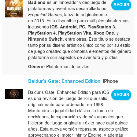
Badland
es un innovador videojuego de
SEGUIR
plataformas y aventuras desarrollado por
Frogmind Games
, lanzado originalmente
en 2013. Está disponible para múltiples plataformas,
incluyendo
iOS
,
Android
,
PC
,
PlayStation 3
,
PlayStation 4
,
PlayStation Vita
,
Xbox One
, y
Nintendo Switch
, entre otras. Este título se destaca
tanto por su diseño artístico único como por su estilo
de juego creativo que combina elementos del género
plataforma con aspectos de aventura y puzles.
Género:
Plataformas de puzles
Baldur's Gate: Enhanced Edition
iPhone
Baldur's Gate: Enhanced Edition para iOS
SEGUIR
es una revisión del juego de rol que salió
originalmente para ordenador en 1998.
Mantendrá la jugabilidad clásica, la toma de
decisiones, la exploración y demás aspectos que
hicieron del juego original un éxito hace casi quince
años. Esta nueva versión repasa su aspecto gráfico
aprovechando el motor Infinity Engine, y además