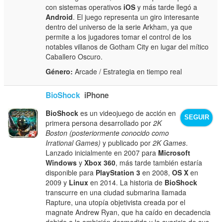
con sistemas operativos
iOS
y más tarde llegó a
Android
. El juego representa un giro interesante
dentro del universo de la serie Arkham, ya que
permite a los jugadores tomar el control de los
notables villanos de Gotham City en lugar del mítico
Caballero Oscuro.
Género:
Arcade / Estrategia en tiempo real
BioShock
iPhone
BioShock
es un videojuego de acción en
SEGUIR
primera persona desarrollado por
2K
Boston (posteriormente conocido como
Irrational Games)
y publicado por
2K Games
.
Lanzado inicialmente en 2007 para
Microsoft
Windows
y
Xbox 360
, más tarde también estaría
disponible para
PlayStation 3
en 2008,
OS X
en
2009 y
Linux
en 2014. La historia de
BioShock
transcurre en una ciudad submarina llamada
Rapture, una utopía objetivista creada por el
magnate Andrew Ryan, que ha caído en decadencia
debido a la ambición desmedida y la avaricia de sus