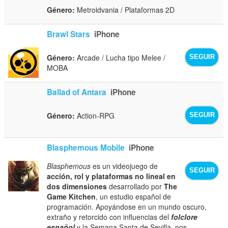
Género:
Metroidvania / Plataformas 2D
Brawl Stars
iPhone
Género:
Arcade / Lucha tipo Melee /
SEGUIR
MOBA
Ballad of Antara
iPhone
Género:
Action-RPG
SEGUIR
Blasphemous Mobile
iPhone
Blasphemous
es un videojuego de
SEGUIR
acción, rol y plataformas no lineal en
dos dimensiones
desarrollado por
The
Game Kitchen
, un estudio español de
programación. Apoyándose en un mundo oscuro,
extraño y retorcido con influencias del
folclore
español
y la Semana Santa de Sevilla, nos