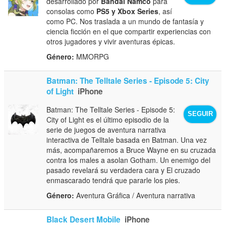
desarrollado por
Bandai Namco
para
consolas como
PS5 y Xbox Series
, así
como PC. Nos traslada a un mundo de fantasía y
ciencia ficción en el que compartir experiencias con
otros jugadores y vivir aventuras épicas.
Género:
MMORPG
Batman: The Telltale Series - Episode 5: City
of Light
iPhone
Batman: The Telltale Series - Episode 5:
SEGUIR
City of Light es el último episodio de la
serie de juegos de aventura narrativa
interactiva de Telltale basada en Batman. Una vez
más, acompañaremos a Bruce Wayne en su cruzada
contra los males a asolan Gotham. Un enemigo del
pasado revelará su verdadera cara y El cruzado
enmascarado tendrá que pararle los pies.
Género:
Aventura Gráfica / Aventura narrativa
Black Desert Mobile
iPhone