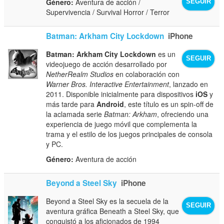
Género:
Aventura de acción /
SEGUIR
Supervivencia / Survival Horror / Terror
Batman: Arkham City Lockdown
iPhone
Batman: Arkham City Lockdown
es un
SEGUIR
videojuego de acción desarrollado por
NetherRealm Studios
en colaboración con
Warner Bros. Interactive Entertainment
, lanzado en
2011. Disponible inicialmente para dispositivos
iOS
y
más tarde para
Android
, este título es un spin-off de
la aclamada serie
Batman: Arkham
, ofreciendo una
experiencia de juego móvil que complementa la
trama y el estilo de los juegos principales de consola
y PC.
Género:
Aventura de acción
Beyond a Steel Sky
iPhone
Beyond a Steel Sky es la secuela de la
SEGUIR
aventura gráfica Beneath a Steel Sky, que
conquistó a los aficionados de 1994