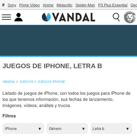
Sony
Prime Video
Anime
Metacritic
Spider-Man
PS Plus Essential
Geo
JUEGOS DE IPHONE, LETRA B
VANDAL
JUEGOS
JUEGOS IPHONE
Listado de juegos de iPhone, con todos los juegos para iPhone de
los que tenemos información, sus fechas de lanzamiento,
imágenes, vídeos, análisis y trucos.
Filtros
iPhone
Género
Letra b