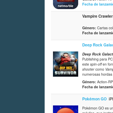
Fecha de lanzami
Vampire Crawler
Género:
Cartas col
Fecha de lanzami
Deep Rock Galac
Deep Rock Galacti
Publishing para PC
este
spin-off
en for
shooter
como
Vamp
numerosas hordas 
Género:
Action-RP
Fecha de lanzami
Pokémon GO
iP
Pokémon GO es una
móviles, que incit