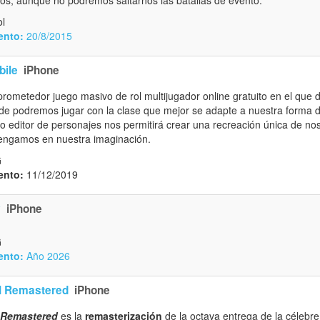
l
ento:
20/8/2015
bile
iPhone
prometedor juego masivo de rol multijugador online gratuito en el que 
e podremos jugar con la clase que mejor se adapte a nuestra forma d
o editor de personajes nos permitirá crear una recreación única de n
tengamos en nuestra imaginación.
G
ento:
11/12/2019
y
iPhone
G
ento:
Año 2026
II Remastered
iPhone
I Remastered
es la
remasterización
de la octava entrega de la célebre