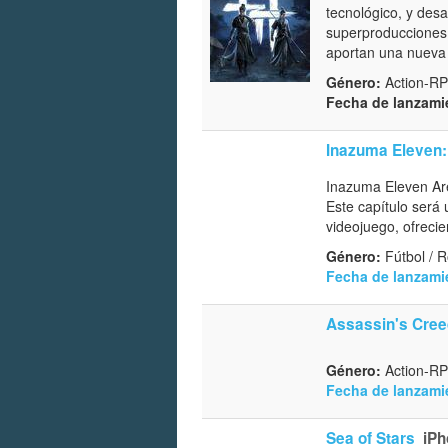
tecnológico, y des
superproducciones 
aportan una nueva 
Género:
Action-RP
Fecha de lanzami
Inazuma Eleven:
Inazuma Eleven Are
Este capítulo será
videojuego, ofreci
Género:
Fútbol / R
Fecha de lanzami
Assassin's Cree
Género:
Action-RP
Fecha de lanzami
Sea of Stars
iPh