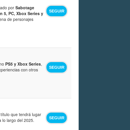
llado por
Sabotage
SEGUIR
n 5, PC, Xbox Series y
lena de personajes
omo
PS5 y Xbox Series
,
SEGUIR
xperiencias con otros
ítulo que tendrá lugar
SEGUIR
 lo largo del 2025.