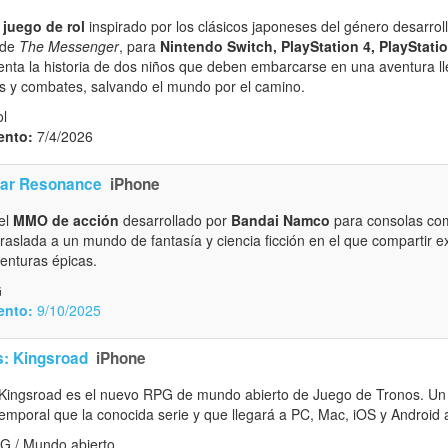
n
juego de rol
inspirado por los clásicos japoneses del género desarro
 de
The Messenger
, para
Nintendo Switch, PlayStation 4, PlayStatio
enta la historia de dos niños que deben embarcarse en una aventura l
es y combates, salvando el mundo por el camino.
l
ento:
7/4/2026
Star Resonance
iPhone
 el
MMO de acción
desarrollado por
Bandai Namco
para consolas c
raslada a un mundo de fantasía y ciencia ficción en el que compartir e
venturas épicas.
G
ento:
9/10/2025
: Kingsroad
iPhone
ingsroad es el nuevo RPG de mundo abierto de Juego de Tronos. Un t
emporal que la conocida serie y que llegará a PC, Mac, iOS y Android a
G / Mundo abierto