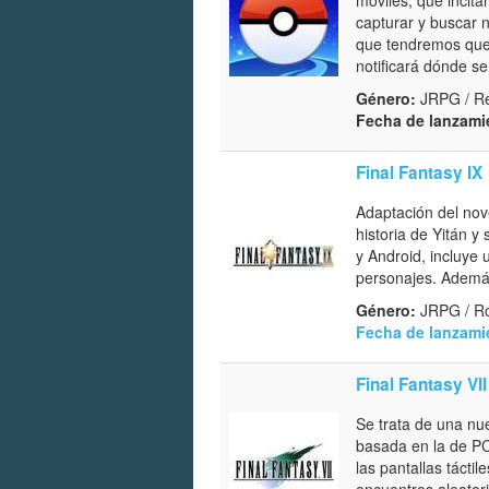
capturar y buscar 
que tendremos que 
notificará dónde s
Género:
JRPG / Re
Fecha de lanzami
Final Fantasy IX
Adaptación del nove
historia de Yitán y
y Android, incluye 
personajes. Además
Género:
JRPG / Ro
Fecha de lanzami
Final Fantasy VII
Se trata de una nue
basada en la de PC
las pantallas tácti
encuentros aleator