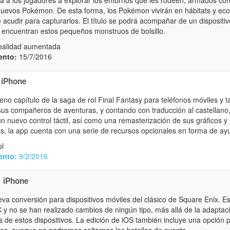
nuevos Pokémon. De esta forma, los Pokémon vivirán en hábitats y ecos
acudir para capturarlos. El título se podrá acompañar de un dispositiv
e encuentran estos pequeños monstruos de bolsillo.
alidad aumentada
ento:
15/7/2016
iPhone
no capítulo de la saga de rol Final Fantasy para teléfonos móviles y t
 sus compañeros de aventuras, y contando con traducción al castellano,
un nuevo control táctil, así como una remasterización de sus gráficos 
, la app cuenta con una serie de recursos opcionales en forma de ayu
l
ento:
9/2/2016
iPhone
va conversión para dispositivos móviles del clásico de Square Enix. E
 y no se han realizado cambios de ningún tipo, más allá de la adaptaci
les de estos dispositivos. La edición de iOS también incluye una opción 
ios, aunque no podremos saltarnos las batallas de evento.