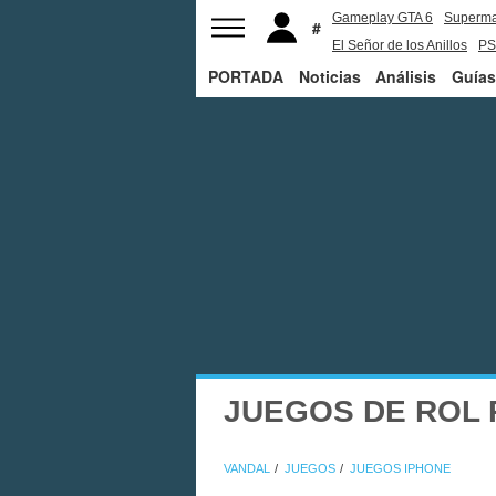
Gameplay GTA 6
Superm
El Señor de los Anillos
PS
PORTADA
Noticias
Análisis
Guías
JUEGOS DE ROL 
VANDAL
JUEGOS
JUEGOS IPHONE