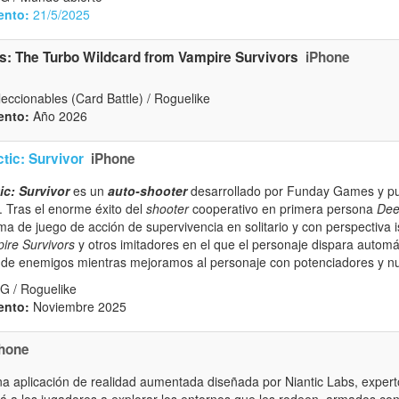
ento:
21/5/2025
s: The Turbo Wildcard from Vampire Survivors
iPhone
eccionables (Card Battle) / Roguelike
ento:
Año 2026
tic: Survivor
iPhone
c: Survivor
es un
auto-shooter
desarrollado por Funday Games y pu
. Tras el enorme éxito del
shooter
cooperativo en primera persona
Dee
ma de juego de acción de supervivencia en solitario y con perspectiva 
ire Survivors
y otros imitadores en el que el personaje dispara automá
de enemigos mientras mejoramos al personaje con potenciadores y n
G / Roguelike
ento:
Noviembre 2025
hone
 aplicación de realidad aumentada diseñada por Niantic Labs, exper
ará a los jugadores a explorar los entornos que les rodeen, armados c