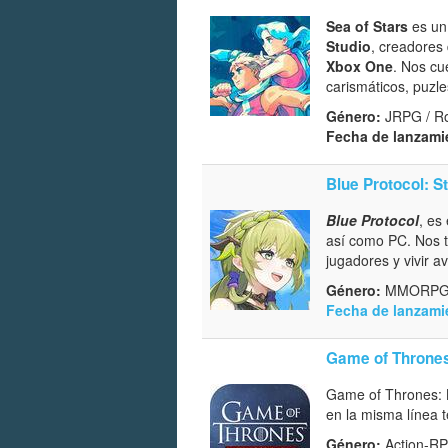
Sea of Stars
es u
Studio
, creadores
Xbox One
. Nos cu
carismáticos, puzl
Género:
JRPG / Ro
Fecha de lanzami
Blue Protocol: 
Blue Protocol
, es
así como PC. Nos t
jugadores y vivir a
Género:
MMORP
Fecha de lanzami
Game of Thrones
Game of Thrones: K
en la misma línea t
Género:
Action-RP