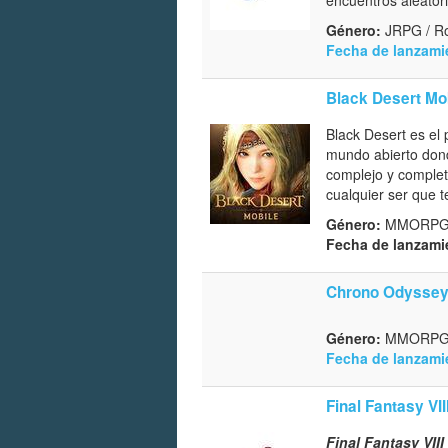
Género:
JRPG / Ro
Fecha de lanzami
Black Desert Mo
Black Desert es el 
mundo abierto dond
complejo y complet
cualquier ser que 
Género:
MMORP
Fecha de lanzami
Chrono Odysse
Género:
MMORP
Fecha de lanzami
Final Fantasy VI
Final Fantasy VII