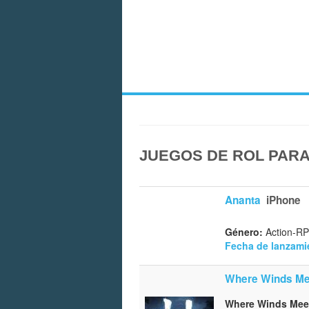
JUEGOS DE ROL PARA
Ananta
iPhone
Género:
Action-RP
Fecha de lanzami
Where Winds Me
Where Winds Meet