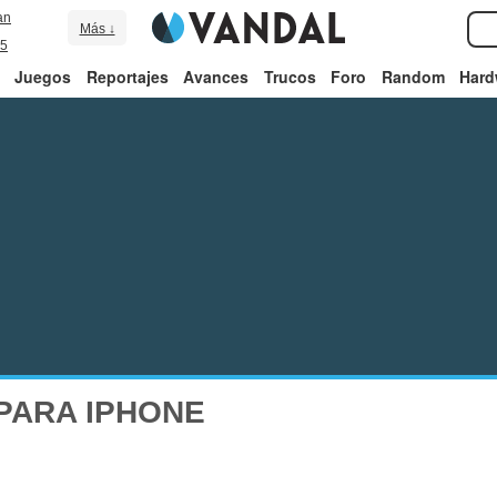
an
Más ↓
5
Juegos
Reportajes
Avances
Trucos
Foro
Random
Hard
PARA IPHONE