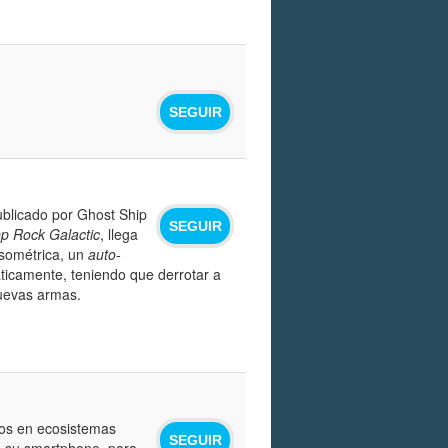
SEGUIR
blicado por Ghost Ship
SEGUIR
p Rock Galactic
, llega
isométrica, un
auto-
ticamente, teniendo que derrotar a
uevas armas.
tos en ecosistemas
SEGUIR
on su smartphone, para