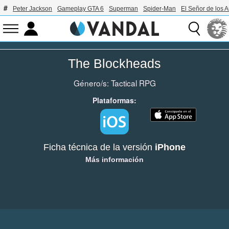
Peter Jackson
Gameplay GTA 6
Superman
Spider-Man
El Señor de los A
The Blockheads
Género/s:
Tactical RPG
Plataformas:
Ficha técnica de la versión
iPhone
Más información