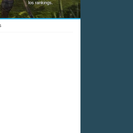
los rankings.
S