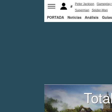
Peter Jackson
Gameplay 
Superman
Spider-Man
PORTADA
Noticias
Análisis
Guías
Tota