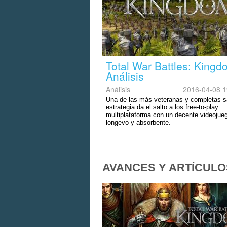
Total War Battles: Kingd
Análisis
Análisis
2016-04-08 1
Una de las más veteranas y completas 
estrategia da el salto a los free-to-play
multiplataforma con un decente videojue
longevo y absorbente.
AVANCES Y ARTÍCULO