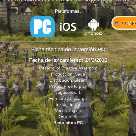
Plataformas:
COMP
Ficha técnica de la versión
PC
Fecha de lanzamiento: 24/3/2016
Desarrollo:
Creative Assembly
Producción:
Sega
Distribución: Steam
Precio: Free to play
Jugadores: 1
Formato: Descarga
Textos: Inglés
Voces: Inglés
Online: Sí
Requisitos PC