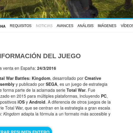
REQUISITOS
NOTICIAS
AVANCES
ANÁLISIS
IMÁGENES
VÍDEO
CHA
NFORMACIÓN DEL JUEGO
la venta en España:
24/3/2016
tal War Battles: Kingdom
, desarrollado por
Creative
sembly
y publicado por
SEGA
, es un juego de estrategia
e forma parte de la aclamada serie
Total War
. Fue
nzado en 2015 para múltiples plataformas, incluyendo
PC
,
spositivos
iOS
y
Android
. A diferencia de otros juegos de la
rie Total War, que se centran en la estrategia a gran escala
es: Kingdom
adapta la fórmula a un formato más accesible y
RAR RESUMEN ENTERO