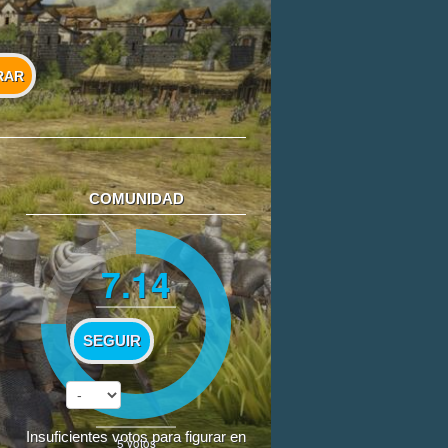
RAR
COMUNIDAD
7.14
SEGUIR
Insuficientes votos para figurar en
5
votos