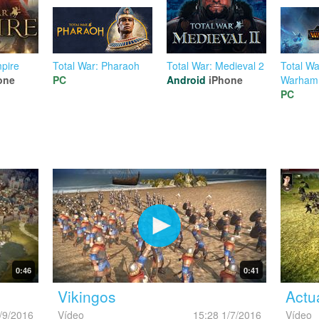
mpire
Total War: Pharaoh
Total War: Medieval 2
Total Wa
one
PC
Android
iPhone
Warham
PC
0:46
0:41
Vikingos
Actu
/9/2016
Vídeo
15:28 1/7/2016
Vídeo