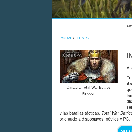
FI
VANDAL
JUEGOS
I
A 
To
As
Carátula Total War Battles:
qu
Kingdom
la
di
se
y las batallas tácticas,
Total War Battl
orientado a dispositivos móviles y PC.
MOST