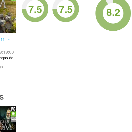
7.5
7.5
8.2
om -
9:19:00
sagas de
go
S