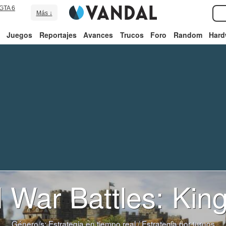
GTA 6
Más ↓
Juegos
Reportajes
Avances
Trucos
Foro
Random
Hard
l War Battles: Ki
Género/s:
Estrategia en tiempo real
/
Estrategia por turnos