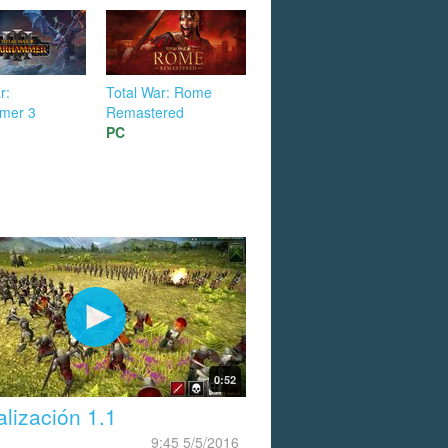
r:
Total War: Rome
mer 3
Remastered
PC
0:52
alización 1.1
9:45 5/5/2016