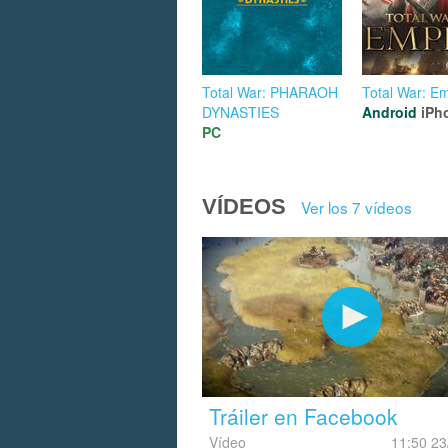
Total War: PHARAOH
Total War: E
DYNASTIES
Android
iPh
PC
VÍDEOS
Ver los 7 vídeos
Tráiler en Facebook
Vídeo
11:50 23