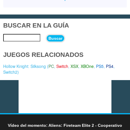
BUSCAR EN LA GUÍA
Buscar
JUEGOS RELACIONADOS
Hollow Knight: Silksong (
PC
,
Switch
,
XSX
,
XBOne
,
PS5
,
PS4
,
Switch2
)
Vídeo del momento: Aliens: Fireteam Elite 2 - Cooperativo