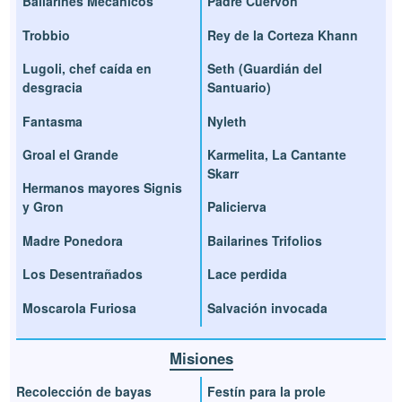
Bailarines Mecánicos
Padre Cuervón
Trobbio
Rey de la Corteza Khann
Lugoli, chef caída en
Seth (Guardián del
desgracia
Santuario)
Fantasma
Nyleth
Groal el Grande
Karmelita, La Cantante
Skarr
Hermanos mayores Signis
y Gron
Palicierva
Madre Ponedora
Bailarines Trifolios
Los Desentrañados
Lace perdida
Moscarola Furiosa
Salvación invocada
Misiones
Recolección de bayas
Festín para la prole