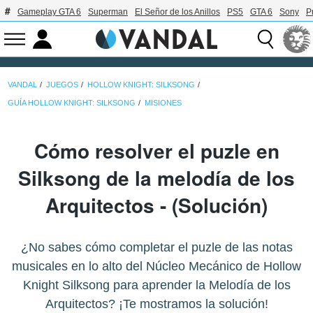
Gameplay GTA 6
Superman
El Señor de los Anillos
PS5
GTA 6
Sony
P
VANDAL
JUEGOS
HOLLOW KNIGHT: SILKSONG
GUÍA HOLLOW KNIGHT: SILKSONG
MISIONES
Cómo resolver el puzle en
Silksong de la melodía de los
Arquitectos - (Solución)
¿No sabes cómo completar el puzle de las notas
musicales en lo alto del Núcleo Mecánico de Hollow
Knight Silksong para aprender la Melodía de los
Arquitectos? ¡Te mostramos la solución!