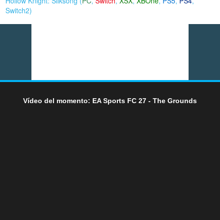
Hollow Knight: Silksong (
PC
,
Switch
,
XSX
,
XBOne
,
PS5
,
PS4
,
Switch2
)
Vídeo del momento: EA Sports FC 27 - The Grounds