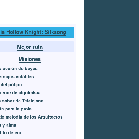
ía Hollow Knight: Silksong
Mejor ruta
Misiones
lección de bayas
rnajos volátiles
 del pólipo
tente de alquimista
 sabor de Telalejana
ín para la prole
le melodía de los Arquitectos
 y alma
io de era