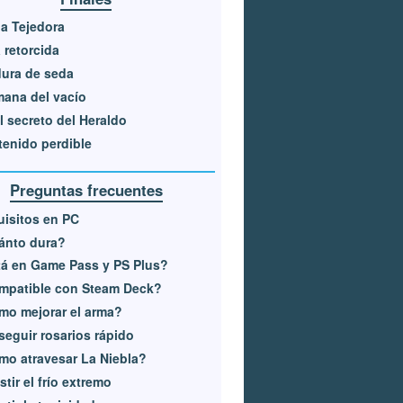
a Tejedora
 retorcida
ura de seda
ana del vacío
l secreto del Heraldo
enido perdible
Preguntas frecuentes
isitos en PC
ánto dura?
á en Game Pass y PS Plus?
mpatible con Steam Deck?
o mejorar el arma?
eguir rosarios rápido
o atravesar La Niebla?
stir el frío extremo