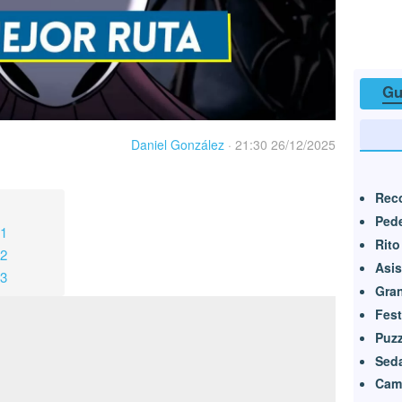
Gu
Daniel González
·
21:30 26/12/2025
Reco
Pede
 1
Rito
 2
Asis
 3
Gran
Fest
Puzz
Seda
Camb