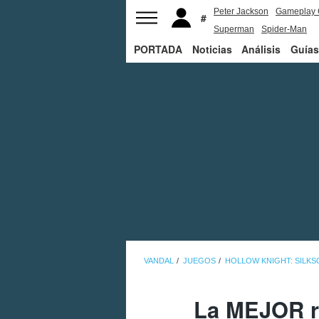
Peter Jackson
Gameplay 
Superman
Spider-Man
PORTADA
Noticias
Análisis
Guías
VANDAL
JUEGOS
HOLLOW KNIGHT: SILK
La MEJOR ru