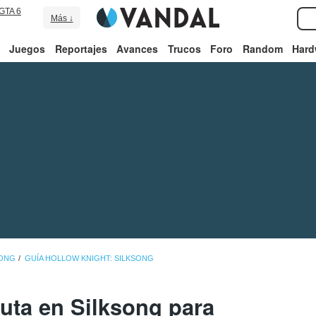
GTA 6
Más ↓
Juegos
Reportajes
Avances
Trucos
Foro
Random
Hard
SONG
GUÍA HOLLOW KNIGHT: SILKSONG
ta en Silksong para