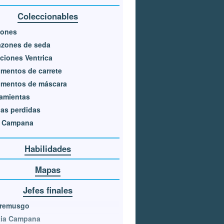
Coleccionables
sones
azones de seda
ciones Ventrica
mentos de carrete
gmentos de máscara
amientas
as perdidas
s Campana
Habilidades
Mapas
Jefes finales
remusgo
tia Campana