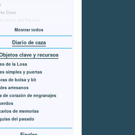
e
to Coro
ia alada del Páramo
Mostrar todos
Diario de caza
Objetos clave y recursos
es de la Losa
es simples y puertas
ras de bolsa y kit
les artesanos
a de corazón de engranajes
uerdos
carios de memorias
quias del pasado
Finales