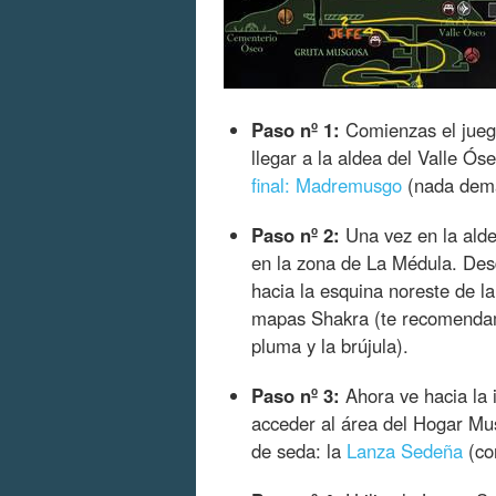
Paso nº 1:
Comienzas el jueg
llegar a la aldea del Valle Ós
final: Madremusgo
(nada dema
Paso nº 2:
Una vez en la alde
en la zona de La Médula. Des
hacia la esquina noreste de l
mapas Shakra (te recomendam
pluma y la brújula).
Paso nº 3:
Ahora ve hacia la 
acceder al área del Hogar Mu
de seda: la
Lanza Sedeña
(co