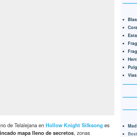
Bla
Cor
Esta
Frag
Fra
Herr
Pulg
Vía
ino de Telalejana en
Hollow Knight Silksong
es
Mad
rincado mapa lleno de secretos
, zonas
Bes