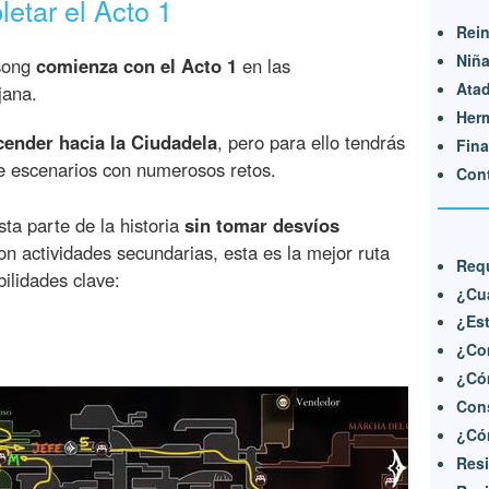
letar el Acto 1
Rein
Niña
ksong
comienza con el Acto 1
en las
Atad
jana.
Herm
cender hacia la Ciudadela
, pero para ello tendrás
Fina
e escenarios con numerosos retos.
Cont
sta parte de la historia
sin tomar desvíos
on actividades secundarias, esta es la mejor ruta
Requ
ilidades clave:
¿Cu
¿Est
¿Co
¿Cóm
Cons
¿Cóm
Resi