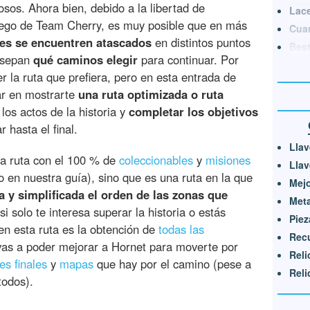
osos. Ahora bien, debido a la libertad de
Lac
uego de Team Cherry, es muy posible que en más
Cuar
es se encuentren atascados
en distintos puntos
Best
o sepan
qué caminos elegir
para continuar. Por
 la ruta que prefiera, pero en esta entrada de
r en mostrarte
una ruta optimizada o ruta
los actos de la historia y
completar los objetivos
 hasta el final.
Llav
a ruta con el 100 % de
coleccionables
y
misiones
Llav
 en nuestra guía), sino que es una ruta en la que
Mejo
 y simplificada el orden de las zonas que
Meta
si solo te interesa superar la historia o estás
Piez
 en esta ruta es la obtención de
todas las
Rec
vas a poder mejorar a Hornet para moverte por
Reli
fes finales
y
mapas
que hay por el camino (pese a
Reli
todos).