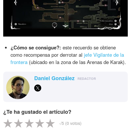
¿Cómo se consigue?:
este recuerdo se obtiene
como recompensa por derrotar al
jefe Vigilante de la
frontera
(ubicado en la zona de las Arenas de Karak).
Daniel González
REDACTOR
¿Te ha gustado el artículo?
-
/5 (
0
votos)