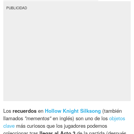
PUBLICIDAD
Los
recuerdos
en
Hollow Knight Silksong
(también
llamados
"mementos"
en inglés) son uno de los
objetos
clave
más curiosos que los jugadores podemos
coleccionar tras
llegar al Acto 3
de la partida (después