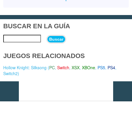
BUSCAR EN LA GUÍA
Buscar
JUEGOS RELACIONADOS
Hollow Knight: Silksong (
PC
,
Switch
,
XSX
,
XBOne
,
PS5
,
PS4
,
Switch2
)
Vídeo del momento: Quake - Dawn of the Machine