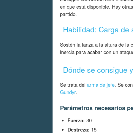
en que está disponible. Hay otr
partido.
Habilidad: Carga de 
Sostén la lanza a la altura de la
inercia para acabar con un ataque
Dónde se consigue y 
Se trata del
arma de jefe
. Se con
Gundyr
.
Parámetros necesarios pa
Fuerza:
30
Destreza:
15