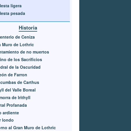
lesta ligera
lesta pesada
Historia
nterio de Ceniza
 Muro de Lothric
ntamiento de no muertos
no de los Sacrificios
dral de la Oscuridad
eón de Farron
acumbas de Carthus
hyll del Valle Boreal
orra de Irithyll
tal Profanada
 ardiente
r londo
rno al Gran Muro de Lothric