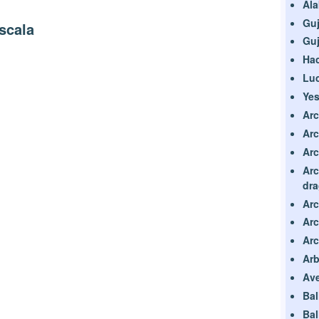
Ala
Gu
scala
Guj
Hac
Lu
Yes
Ar
Arc
Arc
Arc
dr
Ar
Arc
Arc
Arb
Av
Bal
Bal