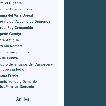
m, el Gigante
ich, el Devoradioses
arina del Valle Boreal
dura del Asesino de Dragones
iros, Rey Consumido
peón Gundyr
ern Antiguo
ey sin Nombre
ric, joven príncipe
 de Ceniza
odio de la tumba del Campeón y
 lobo custodio
mana Friede
onio herido y Demonio
rior/Príncipe Demonio
Anillos