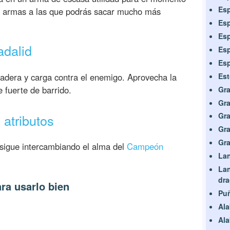
Esp
as armas a las que podrás sacar mucho más
Esp
Esp
adalid
Esp
Es
 cadera y carga contra el enemigo. Aprovecha la
Est
 fuerte de barrido.
Gr
Gra
Gr
atributos
Gra
Gra
sigue intercambiando el alma del
Campeón
Lan
Lan
dr
ra usarlo bien
Pu
Ala
Ala