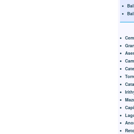
Bal
Bal
Ceme
Gran
Ase
Cami
Cate
Torr
Cat
Irit
Mazm
Capi
Lago
Ano
Reto