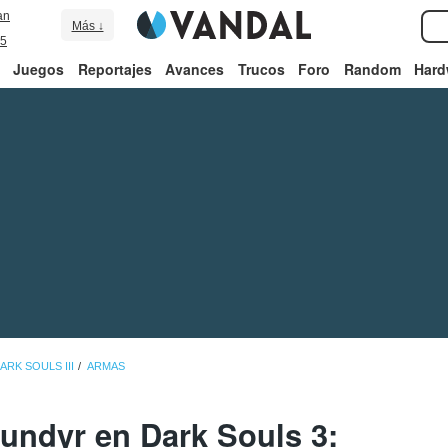
an
Más ↓
5
Juegos
Reportajes
Avances
Trucos
Foro
Random
Hard
ARK SOULS III
ARMAS
undyr en Dark Souls 3: