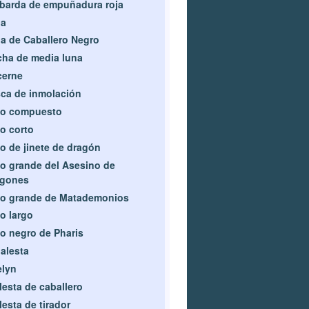
barda de empuñadura roja
ja
a de Caballero Negro
ha de media luna
cerne
ca de inmolación
co compuesto
o corto
o de jinete de dragón
o grande del Asesino de
agones
co grande de Matademonios
o largo
o negro de Pharis
alesta
elyn
lesta de caballero
lesta de tirador