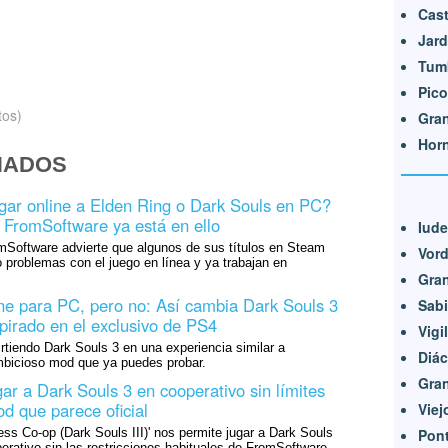
Cast
Jard
Tum
Pico
tos)
Gran
Horn
NADOS
gar online a Elden Ring o Dark Souls en PC?
: FromSoftware ya está en ello
Iud
omSoftware advierte que algunos de sus títulos en Steam
Vord
problemas con el juego en línea y ya trabajan en
Gran
e para PC, pero no: Así cambia Dark Souls 3
Sabi
pirado en el exclusivo de PS4
Vigi
tiendo Dark Souls 3 en una experiencia similar a
Diác
bicioso mod que ya puedes probar.
Gran
ar a Dark Souls 3 en cooperativo sin límites
d que parece oficial
Vie
Pont
s Co-op (Dark Souls III)' nos permite jugar a Dark Souls
erativo sin las restricciones habituales de FromSoftware.