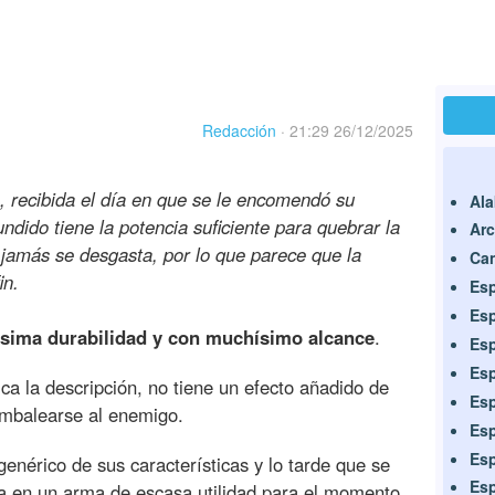
Redacción
·
21:29 26/12/2025
 recibida el día en que se le encomendó su
Ala
undido tiene la potencia suficiente para quebrar la
Arc
 jamás se desgasta, por lo que parece que la
Can
in.
Esp
Esp
ísima durabilidad y con muchísimo alcance
.
Esp
Esp
ca la descripción, no tiene un efecto añadido de
Esp
ambalearse al enemigo.
Esp
Esp
genérico de sus características y lo tarde que se
Esp
da en un arma de escasa utilidad para el momento