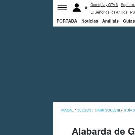
Gameplay GTA 6
Superm
El Señor de los Anillos
PS
PORTADA
Noticias
Análisis
Guías
VANDAL
JUEGOS
DARK SOULS III
GUÍA D
Alabarda de G