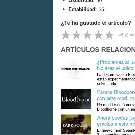
Estabilidad:
25
¿Te ha gustado el artículo?
-
/5 (
0
vo
ARTÍCULOS RELACIO
¿Problemas al ju
No eres el único
La desarrolladora Fr
están experimentando 
solventarlo.
Parece Bloodborn
con este mod ins
Un modder está convir
Bloodborne con un am
Ahora puedes jug
gracias a este mo
El nuevo mod 'Seamles
3 al completo en coop