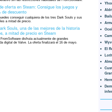
Yhor
de oferta en Steam: Consigue los juegos y
Aldr
 de descuento
Bail
puedes conseguir cualquiera de los tres Dark Souls y sus
es a mitad de precio.
Arma
Dark Souls, una de las mejores de la historia
Oce
os, a mitad de precio en Steam
Cam
FromSoftware disfruta actualmente de grandes
Wyv
a digital de Valve. La oferta finalizará el 16 de mayo.
El R
Loth
Alma
Cust
Gran
Her
Dem
infe