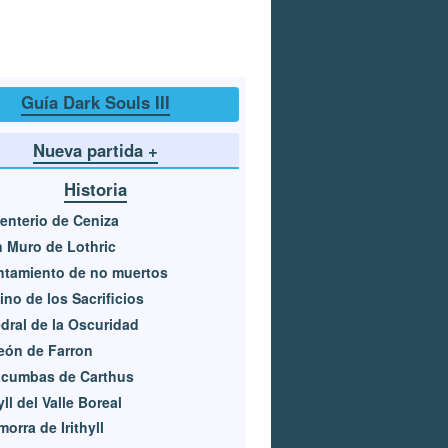
Guía Dark Souls III
Nueva partida +
Historia
nterio de Ceniza
 Muro de Lothric
ntamiento de no muertos
no de los Sacrificios
dral de la Oscuridad
eón de Farron
acumbas de Carthus
hyll del Valle Boreal
orra de Irithyll