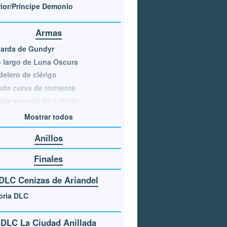
rior/Príncipe Demonio
Armas
barda de Gundyr
 largo de Luna Oscura
elero de clérigo
da curva de tormenta
da sagrada de Lothric
Mostrar todos
Anillos
Finales
DLC Cenizas de Ariandel
oria DLC
DLC La Ciudad Anillada