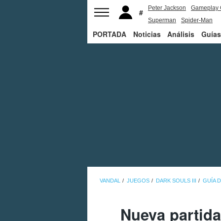
Peter Jackson
Gameplay 
Superman
Spider-Man
PORTADA
Noticias
Análisis
Guías
VANDAL
JUEGOS
DARK SOULS III
GUÍA D
Nueva partida