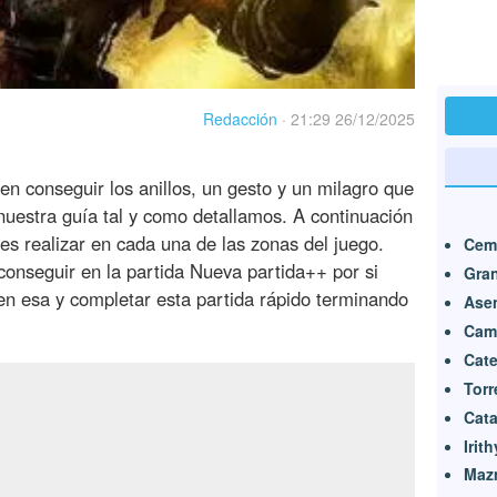
Redacción
·
21:29 26/12/2025
en conseguir los anillos, un gesto y un milagro que
nuestra guía tal y como detallamos. A continuación
es realizar en cada una de las zonas del juego.
Ceme
conseguir en la partida Nueva partida++ por si
Gran
en esa y completar esta partida rápido terminando
Ase
Cami
Cate
Torr
Cat
Irit
Mazm