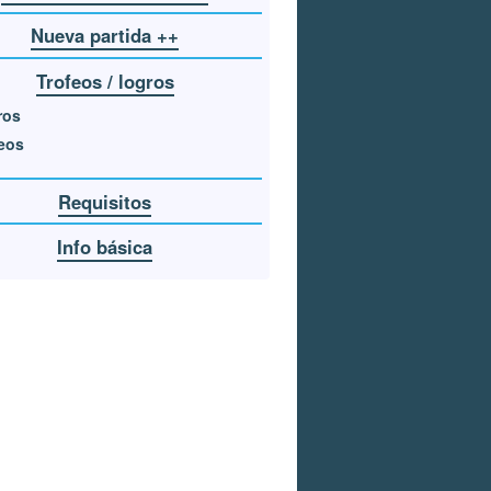
Nueva partida ++
Trofeos / logros
ros
eos
Requisitos
Info básica