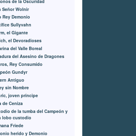
onos de la Oscuridad
 Señor Wolnir
jo Rey Demonio
ífice Sullyvahn
m, el Gigante
ich, el Devoradioses
arina del Valle Boreal
dura del Asesino de Dragones
iros, Rey Consumido
peón Gundyr
ern Antiguo
ey sin Nombre
ric, joven príncipe
 de Ceniza
odio de la tumba del Campeón y
 lobo custodio
mana Friede
onio herido y Demonio