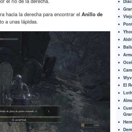
or el rio de la derecha.
Diác
Gran
ira hacia la derecha para encontrar el
Anillo de
Vie
to a unas lápidas.
Pont
Yhor
Aldr
Bail
Arma
Oce
Cam
Wyv
El R
Loth
Alma
Cust
Gran
Her
Dem