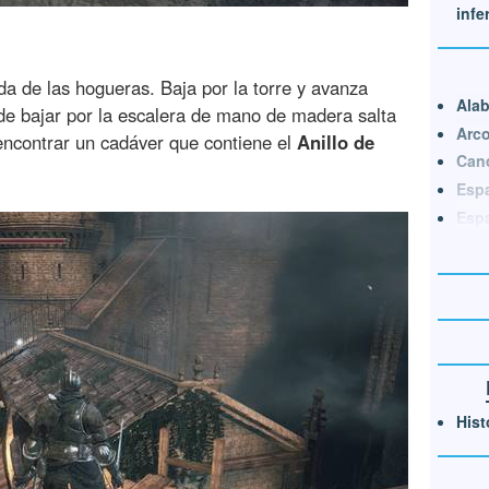
infe
da de las hogueras. Baja por la torre y avanza
Ala
 de bajar por la escalera de mano de madera salta
Arco
 encontrar un cadáver que contiene el
Anillo de
Cand
Espa
Espa
Hist