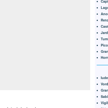
Capi
Lago
Ano
Reto
Cast
Jard
Tum
Pico
Gran
Horn
Iud
Vord
Gran
Sabi
Vigi