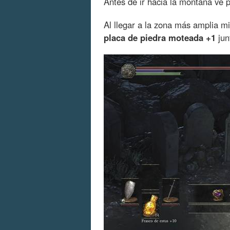
Antes de ir hacia la montaña ve p
Al llegar a la zona más amplia m
placa de piedra moteada +1
jun