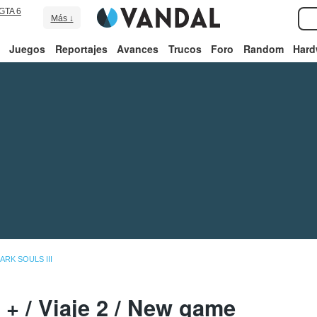
GTA 6
Más ↓
Juegos
Reportajes
Avances
Trucos
Foro
Random
Hard
ARK SOULS III
 + / Viaje 2 / New game