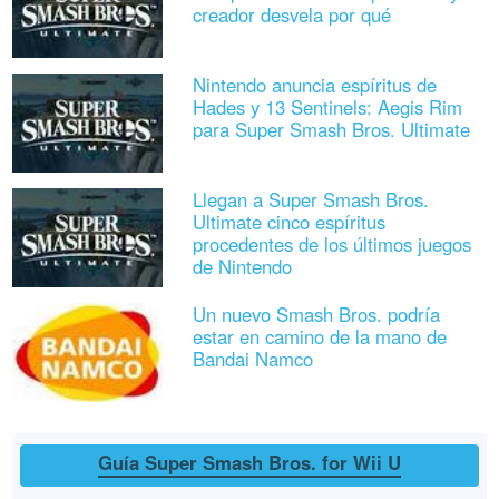
creador desvela por qué
Nintendo anuncia espíritus de
Hades y 13 Sentinels: Aegis Rim
para Super Smash Bros. Ultimate
Llegan a Super Smash Bros.
Ultimate cinco espíritus
procedentes de los últimos juegos
de Nintendo
Un nuevo Smash Bros. podría
estar en camino de la mano de
Bandai Namco
Guía Super Smash Bros. for Wii U