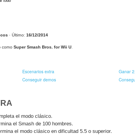
r todo
ucos
· Último:
16/12/2014
o como
Super Smash Bros. for Wii U
.
Escenarios extra
Ganar 2
Conseguir demos
Consegu
TRA
pleta el modo clásico.
rmina el Smash de 100 hombres.
mina el modo clásico en dificultad 5.5 o superior.