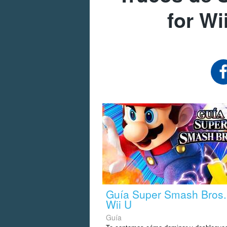
for Wi
Guía Super Smash Bros. 
Wii U
Guía