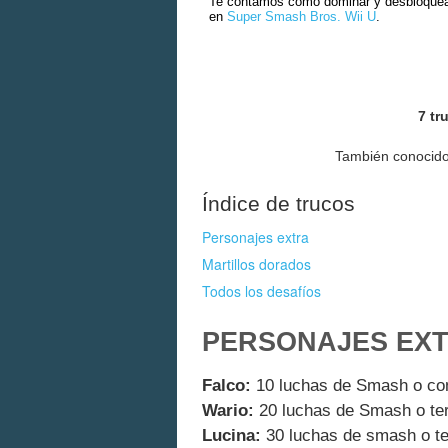
Te contamos cómo dominar y desbloquea
en
Super Smash Bros. Wii U
.
7 tr
También conocid
Índice de trucos
Personajes extra
Martillos dorados
Todos los desafíos
PERSONAJES EX
Falco:
10 luchas de Smash o com
Wario:
20 luchas de Smash o te
Lucina:
30 luchas de smash o ter