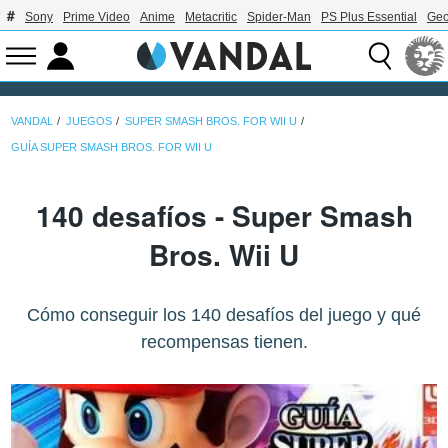
Sony
Prime Video
Anime
Metacritic
Spider-Man
PS Plus Essential
Geo
VANDAL
JUEGOS
SUPER SMASH BROS. FOR WII U
GUÍA SUPER SMASH BROS. FOR WII U
140 desafíos - Super Smash
Bros. Wii U
Cómo conseguir los 140 desafíos del juego y qué
recompensas tienen.