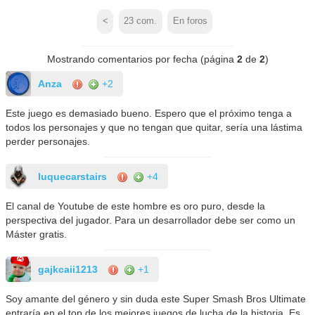
<
23
com.
En foros
Mostrando comentarios por fecha (página
2
de
2
)
Anza
+2
Este juego es demasiado bueno. Espero que el próximo tenga a
todos los personajes y que no tengan que quitar, sería una lástima
perder personajes.
luquecarstairs
+4
El canal de Youtube de este hombre es oro puro, desde la
perspectiva del jugador. Para un desarrollador debe ser como un
Máster gratis.
gajkcaii1213
+1
Soy amante del género y sin duda este Super Smash Bros Ultimate
entraría en el top de los mejores juegos de lucha de la historia. Es