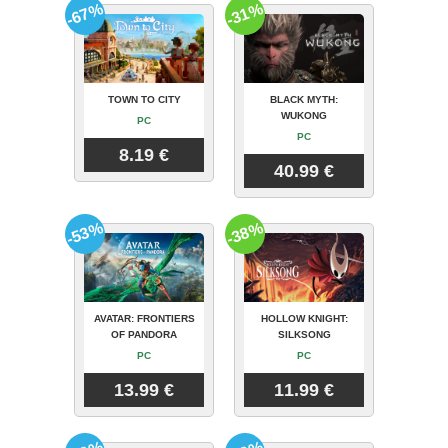
-67%
-31%
TOWN TO CITY
BLACK MYTH:
WUKONG
PC
PC
8.19 €
40.99 €
-53%
-38%
AVATAR: FRONTIERS
HOLLOW KNIGHT:
OF PANDORA
SILKSONG
PC
PC
13.99 €
11.99 €