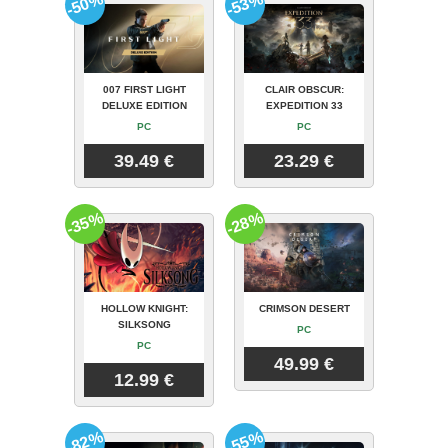
-50%
-53%
007 FIRST LIGHT
CLAIR OBSCUR:
DELUXE EDITION
EXPEDITION 33
PC
PC
39.49 €
23.29 €
-35%
-28%
HOLLOW KNIGHT:
CRIMSON DESERT
SILKSONG
PC
PC
49.99 €
12.99 €
-82%
-55%