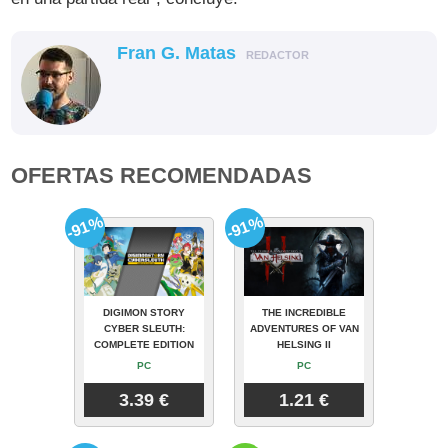
Fran G. Matas
REDACTOR
OFERTAS RECOMENDADAS
-91%
-91%
DIGIMON STORY
THE INCREDIBLE
CYBER SLEUTH:
ADVENTURES OF VAN
COMPLETE EDITION
HELSING II
PC
PC
3.39 €
1.21 €