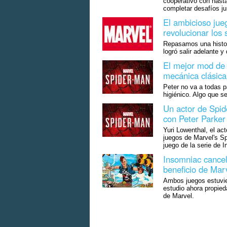
cooperativo con hasta
completar desafíos ju
El ambicioso jue
revolucionar los 
Repasamos una histor
logró salir adelante 
El mejor mod de 
mecánica clásica
Peter no va a todas p
higiénico. Algo que s
Un actor de Spi
con Peter Parker
Yuri Lowenthal, el act
juegos de Marvel's Sp
juego de la serie de
Insomniac cancel
beneficio de Mar
Ambos juegos estuvier
estudio ahora propied
de Marvel.