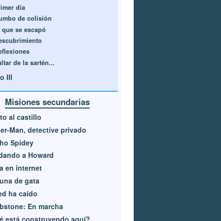
rimer día
umbo de colisión
l que se escapó
escubrimiento
eflexiones
ltar de la sartén...
o III
Misiones secundarias
to al castillo
er-Man, detective privado
ho Spidey
dando a Howard
 en internet
una de gata
ed ha caído
bstone: En marcha
é está construyendo aquí?