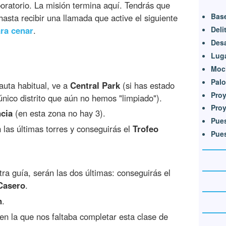
boratorio. La misión termina aquí. Tendrás que
Bas
hasta recibir una llamada que active el siguiente
ara cenar
.
Deli
Desa
Luga
Moc
Pal
auta habitual, ve a
Central Park
(si has estado
Proy
único distrito que aún no hemos "limpiado").
Proy
ncia
(en esta zona no hay 3).
Pues
 las últimas torres y conseguirás el
Trofeo
Pues
ra guía, serán las dos últimas: conseguirás el
Casero
.
n
.
 en la que nos faltaba completar esta clase de