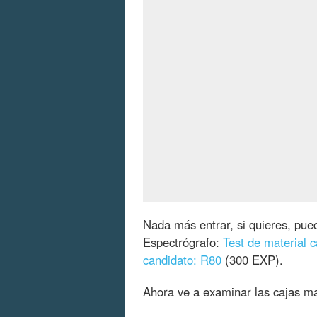
Nada más entrar, si quieres, pu
Espectrógrafo:
Test de material 
candidato: R80
(300 EXP).
Ahora ve a examinar las cajas ma