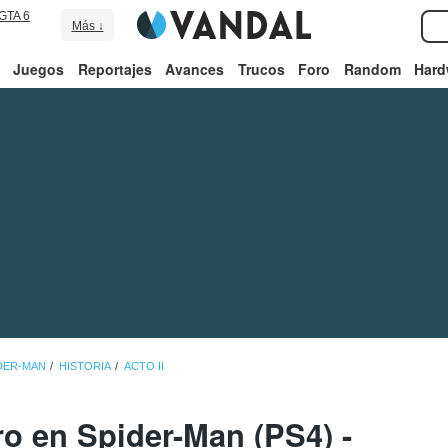
GTA 6
Más ↓
Juegos
Reportajes
Avances
Trucos
Foro
Random
Hard
IDER-MAN
HISTORIA
ACTO II
o en Spider-Man (PS4) -