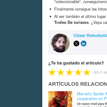
"coleccionable", conseguirem
Finalmente consigue las fotos
Al ser también el último lugar
Trofeo De turismo
. ¿Vaya ca
César Rebolled
¿Te ha gustado el artículo?
5
/5 (
1
vo
ARTÍCULOS RELACIO
Marvel's Spider-
cooperativo en P
Un nuevo mod para M