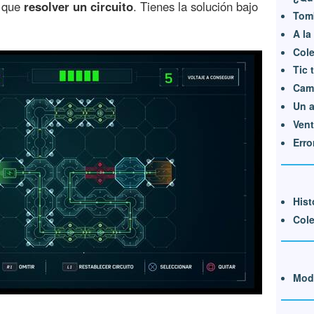
s que
resolver un circuito
. Tienes la solución bajo
Tomb
A la
Cole
Tic 
Cami
Un a
Vent
Erro
Hist
Cole
Modi