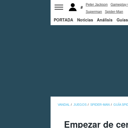
Peter Jackson
Gameplay 
Superman
Spider-Man
PORTADA
Noticias
Análisis
Guías
VANDAL
JUEGOS
SPIDER-MAN
GUÍA SP
Empezar de cer