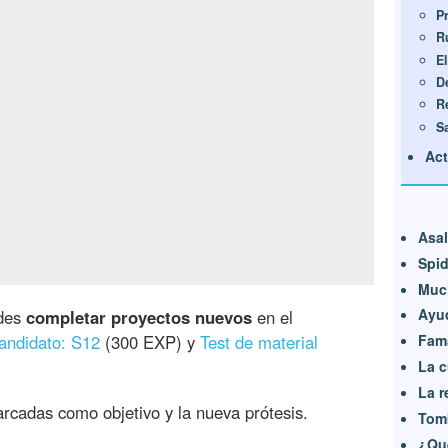
P
R
E
D
R
Sa
Act
Asal
Spid
Muc
Ayu
edes
completar proyectos nuevos
en el
candidato: S12
(300 EXP) y
Test de material
Fama
La c
La r
rcadas como objetivo y la nueva prótesis.
Tom
¿Qu