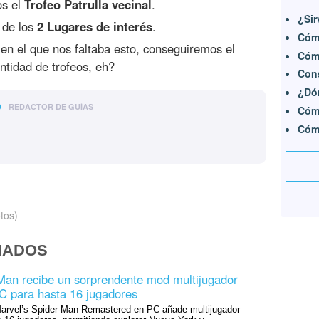
os el
Trofeo Patrulla vecinal
.
¿Sir
 de los
2 Lugares de interés
.
Cómo
 en el que nos faltaba esto, conseguiremos el
Cómo
ntidad de trofeos, eh?
Con
¿Dón
o
REDACTOR DE GUÍAS
Cómo
Cómo
tos)
NADOS
Man recibe un sorprendente mod multijugador
C para hasta 16 jugadores
arvel’s Spider-Man Remastered en PC añade multijugador