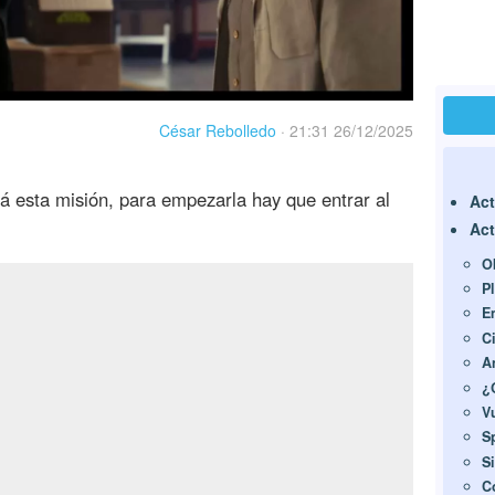
César Rebolledo
·
21:31 26/12/2025
rá esta misión, para empezarla hay que entrar al
Act
Act
O
P
E
C
A
¿
Vu
S
S
C