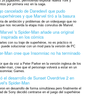
 16 jugadores, permitiendo explorar Nueva York y
ntos por primera vez en la saga.
go cancelado de Daredevil que pudo
superhéroes y que Marvel tiró a la basura
ia de ambición y problemas de un videojuego que no
y que nos recuerda la etapa más convulsa de Marvel.
Marvel 's Spider-Man añade una original
 inspirada en los cómics
artes con su traje de superhéroe, no es práctico ni
e puede solucionar con un mod para la versión de PC
der-Man cree que Insomniac no ha terminado
or que da voz a Peter Parker en la versión inglesa de los
ider-man, cree que el personaje volverá a estar en un
 Insomniac Games.
ó el desarrollo de Sunset Overdrive 2 en
vel's Spider-Man
on en desarrollo de forma simultánea pero finalmente el
ad de Sony decidió centrarse en el juego del superhéroe