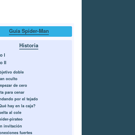
Guía Spider-Man
Historia
o I
o II
bjetivo doble
lan oculto
mpezar de cero
ita para cenar
ndando por el tejado
Qué hay en la caja?
elta al cole
pider-pirateo
in invitación
onexiones fuertes